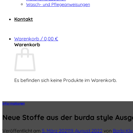
Wasch- und Pflegeanweisungen
Kontakt
Warenkorb /
0,00
€
Warenkorb
Es befinden sich keine Produkte im Warenkorb.
Zurück zum Shop
Informationen
Neue Stoffe aus der burda style Aus
Veröffentlicht am
5. März 2021
19. August 2022
von
Barbi Kl