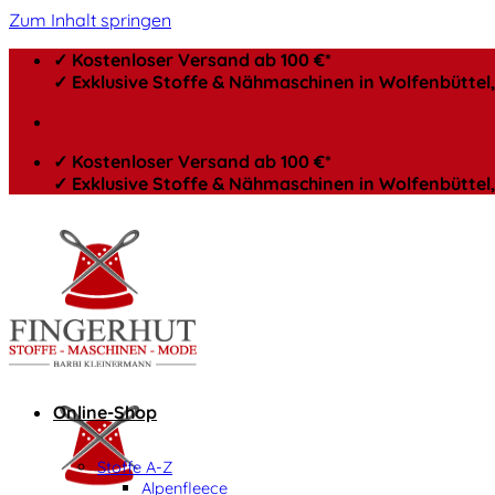
Zum Inhalt springen
✓ Kostenloser Versand ab 100 €*
✓ Exklusive Stoffe & Nähmaschinen in Wolfenbütte
✓ Kostenloser Versand ab 100 €*
✓ Exklusive Stoffe & Nähmaschinen in Wolfenbütte
Online-Shop
Stoffe A-Z
Alpenfleece