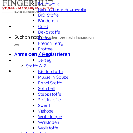
Baumwolle
Beschichtete Baumwolle
BIO-Stoffe
Bündchen
Cord
Dekostoffe
Suchen nach:
Fleece
French Terry
Frottee
Anmelden / Registrieren
Jeans
Jersey
Stoffe A-Z
Kinderstoffe
Musselin Gauze
Panel Stoffe
Softshell
Steppstoffe
Strickstoffe
Sweat
Viskose
Waffelpiqué
Walkloden
Wollstoffe