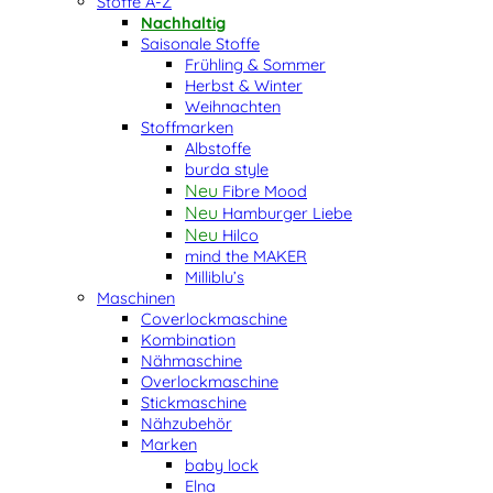
Stoffe A-Z
Nachhaltig
Saisonale Stoffe
Frühling & Sommer
Herbst & Winter
Weihnachten
Stoffmarken
Albstoffe
burda style
Fibre Mood
Hamburger Liebe
Hilco
mind the MAKER
Milliblu’s
Maschinen
Coverlockmaschine
Kombination
Nähmaschine
Overlockmaschine
Stickmaschine
Nähzubehör
Marken
baby lock
Elna