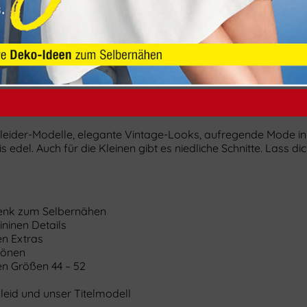
eider-Modelle, elegante Vintage-Looks, aufregende Mode in Gr
s edel. Auch für die Kleinen gibt es niedliche Schnitte. Lass d
elenk zum Selbernähen
ninen Details
en Extras
tönen
en Größen 44 – 52
Kleid und unser Titelmodell