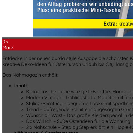
05
März
Entdecke in der neuen burda style Ausgabe die schönsten Kl
kreative Deko-Ideen für Ostern. Von Urlaub bis City, lässig bi
Das Nähmagazin enthält:
Inhalt
Kleine Tasche – eine winzige It-Bag fürs Handg
Modern Vintage – frühlingshafte Modelle mit femi
Styling-Beratung – bequeme Looks mit sportlich
Trend – aufregende Schnitte in angesagten Grün
Wünsch dir Was! – Das große Kleiderspecial in d
Das Will Ich! – Süße Osterideen für die Wohnung
2 x Nähschule – Step by Step erklärt: ein Hippie-
Nähjournal & Schnittmuster