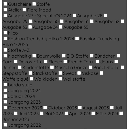
Gutscheine
Stoffe
Atelier
Fibre Mood
Ausgabe 27 - Special n°3 2024
Ausgabe 28
Ausgabe 29
Ausgabe 30
Ausgabe 31
Ausgabe 32
Ausgabe 33
Ausgabe 34
Ausgabe 35
hilco
Fashion Trends by Hilco 1-2024
Fashion Trends by
Hilco 1-2025
Stoffe A-Z
Nachhaltig
Baumwolle
BIO-Stoffe
Bündchen
Cord
Dekostoffe
Fleece
French Terry
Jeans
Jersey
Kinderstoffe
Musselin Gauze
Panel Stoffe
Steppstoffe
Strickstoffe
Sweat
Viskose
Waffelpiqué
Walkloden
Wollstoffe
burda style
Jahrgang 2024
Januar 2024
Jahrgang 2023
Dezember 2023
Oktober 2023
August 2023
Juli
2023
Juni 2023
Mai 2023
April 2023
März 2023
Januar 2023
Jahrgang 2022