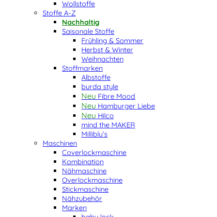
Wollstoffe
Stoffe A-Z
Nachhaltig
Saisonale Stoffe
Frühling & Sommer
Herbst & Winter
Weihnachten
Stoffmarken
Albstoffe
burda style
Fibre Mood
Hamburger Liebe
Hilco
mind the MAKER
Milliblu’s
Maschinen
Coverlockmaschine
Kombination
Nähmaschine
Overlockmaschine
Stickmaschine
Nähzubehör
Marken
baby lock