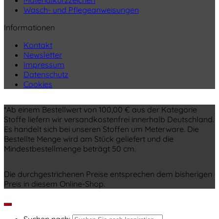
Materialkurzzeichen
Wasch- und Pflegeanweisungen
Informationen
Kontakt
Newsletter
Impressum
Datenschutz
Cookies
*Ab einem Bestellwert von 100,00 € aus der Kategorie
Stoffe liefern wir versandkostenfrei innerhalb Deutschland.
Es handelt sich bei unseren Stoffen um Meterware. Die
Bestellte Menge wird am Stück geliefert und die
Mindestbestellmenge beträgt 50 cm.
Die durchgestrichenen Preise entsprechen dem bisherigen
Preis in diesem Online-Shop.