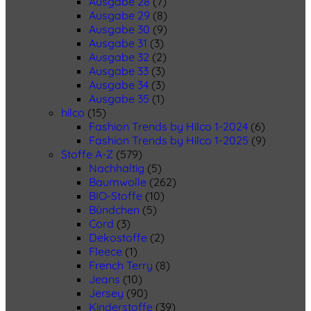
Ausgabe 28
(7)
Ausgabe 29
(8)
Ausgabe 30
(9)
Ausgabe 31
(3)
Ausgabe 32
(2)
Ausgabe 33
(3)
Ausgabe 34
(3)
Ausgabe 35
(1)
hilco
(15)
Fashion Trends by Hilco 1-2024
(6)
Fashion Trends by Hilco 1-2025
(9)
Stoffe A-Z
(579)
Nachhaltig
(5)
Baumwolle
(262)
BIO-Stoffe
(10)
Bündchen
(5)
Cord
(3)
Dekostoffe
(2)
Fleece
(1)
French Terry
(8)
Jeans
(10)
Jersey
(90)
Kinderstoffe
(39)