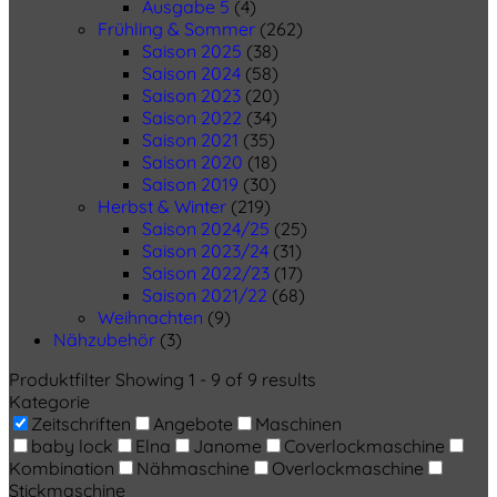
Ausgabe 5
(4)
Frühling & Sommer
(262)
Saison 2025
(38)
Saison 2024
(58)
Saison 2023
(20)
Saison 2022
(34)
Saison 2021
(35)
Saison 2020
(18)
Saison 2019
(30)
Herbst & Winter
(219)
Saison 2024/25
(25)
Saison 2023/24
(31)
Saison 2022/23
(17)
Saison 2021/22
(68)
Weihnachten
(9)
Nähzubehör
(3)
Produktfilter
Showing 1 - 9 of 9 results
Kategorie
Zeitschriften
Angebote
Maschinen
baby lock
Elna
Janome
Coverlockmaschine
Kombination
Nähmaschine
Overlockmaschine
Stickmaschine