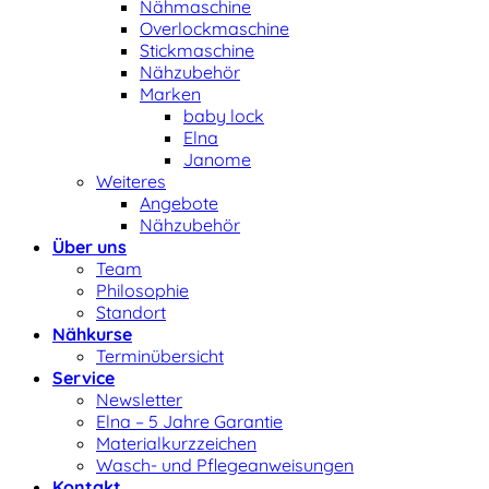
Nähmaschine
Overlockmaschine
Stickmaschine
Nähzubehör
Marken
baby lock
Elna
Janome
Weiteres
Angebote
Nähzubehör
Über uns
Team
Philosophie
Standort
Nähkurse
Terminübersicht
Service
Newsletter
Elna – 5 Jahre Garantie
Materialkurzzeichen
Wasch- und Pflegeanweisungen
Kontakt