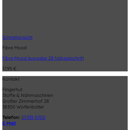
Schnellansicht
Fibre Mood
Fibre Mood Ausgabe 28 Nähzeitschrift
17,95
€
Kontakt
Fingerhut
Stoffe & Nähmaschinen
Großer Zimmerhof 28
38300 Wolfenbüttel
Telefon:
05331-5705
E-Mail