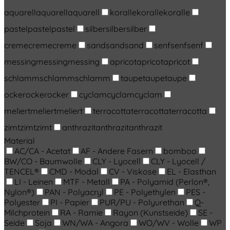
aquarell
aquarell
aquarell
koralle
koralle
koralle
pastel
pastel
pastel
silber
silber
silber
creme
creme
creme
sand
sand
sand
senf
senf
senf
messing
messing
messing
apricot
apricot
apricot
schlamm
schlamm
schlamm
taupe
taupe
taupe
ocker
ocker
ocker
cyclam
cyclam
cyclam
meliert
meliert
meliert
terracotta
terracotta
terracotta
zimt
zimt
zimt
anthrazit
anthrazit
anthrazit
Material
AC/CA - Acetat
AF - Andere Fasern
bomboo
BW/CO - Baumwolle
CLY - Lyocell
CLY - Lyocell /
TENCEL®
CMD - Modal
CV - Viskose
EL - Elasthan
LI - Leinen
MTF - Metall
PA - Polyamid (Perlon®,
Nylon®)
PAN - Polyacryl
PE - Polyethylen
PES -
Polyester
PI - Papier
PUR/PU - Polyurethan
Q-
Milchprotein
RA - Ramie
Rayon (Kunstseide)
SE -
Seide
Soja
WN/WA - Angora
WO/WV - Wolle
WP