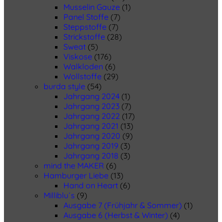
Musselin Gauze
(1)
Panel Stoffe
(7)
Steppstoffe
(7)
Strickstoffe
(28)
Sweat
(5)
Viskose
(176)
Walkloden
(6)
Wollstoffe
(29)
burda style
(54)
Jahrgang 2024
(1)
Jahrgang 2023
(7)
Jahrgang 2022
(17)
Jahrgang 2021
(13)
Jahrgang 2020
(9)
Jahrgang 2019
(3)
Jahrgang 2018
(3)
mind the MAKER
(6)
Hamburger Liebe
(13)
Hand on Heart
(6)
Milliblu´s
(9)
Ausgabe 7 (Frühjahr & Sommer)
(1)
Ausgabe 6 (Herbst & Winter)
(4)