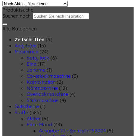
Produktsuche
Suchen nach:
Alle Kategorien
Zeitschriften
(9)
Angebote
(15)
Maschinen
(24)
baby lock
(6)
Elna
(17)
Janome
(1)
Coverlockmaschine
(3)
Kombination
(2)
Nähmaschine
(12)
Overlockmaschine
(4)
Stickmaschine
(4)
Gutscheine
(1)
Stoffe
(585)
Atelier
(9)
Fibre Mood
(44)
Ausgabe 27 - Special n°3 2024
(8)