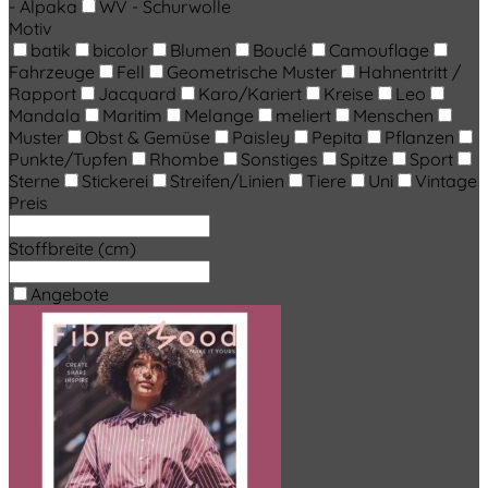
- Alpaka
WV - Schurwolle
Motiv
batik
bicolor
Blumen
Bouclé
Camouflage
Fahrzeuge
Fell
Geometrische Muster
Hahnentritt /
Rapport
Jacquard
Karo/Kariert
Kreise
Leo
Mandala
Maritim
Melange
meliert
Menschen
Muster
Obst & Gemüse
Paisley
Pepita
Pflanzen
Punkte/Tupfen
Rhombe
Sonstiges
Spitze
Sport
Sterne
Stickerei
Streifen/Linien
Tiere
Uni
Vintage
Preis
Stoffbreite (cm)
Angebote