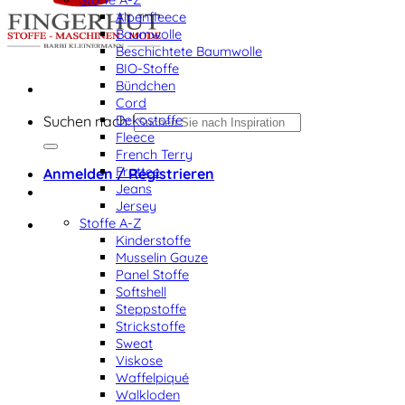
Alpenfleece
Baumwolle
Beschichtete Baumwolle
BIO-Stoffe
Bündchen
Cord
Dekostoffe
Suchen nach:
Fleece
French Terry
Frottee
Anmelden / Registrieren
Jeans
Jersey
Stoffe A-Z
Kinderstoffe
Musselin Gauze
Panel Stoffe
Softshell
Steppstoffe
Strickstoffe
Sweat
Viskose
Waffelpiqué
Walkloden