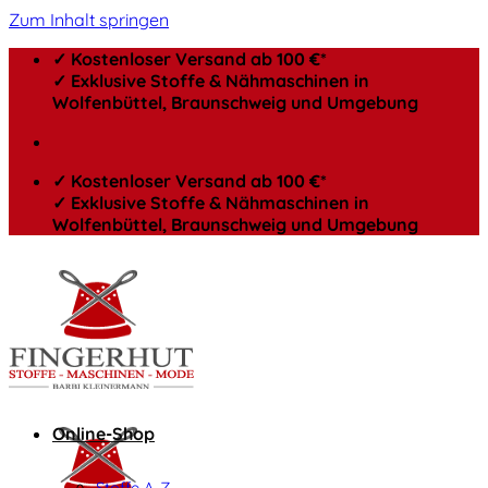
Zum Inhalt springen
✓ Kostenloser Versand ab 100 €*
✓ Exklusive Stoffe & Nähmaschinen in
Wolfenbüttel, Braunschweig und Umgebung
✓ Kostenloser Versand ab 100 €*
✓ Exklusive Stoffe & Nähmaschinen in
Wolfenbüttel, Braunschweig und Umgebung
Online-Shop
Stoffe A-Z