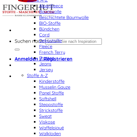
Alpenfleece
Baumwolle
Beschichtete Baumwolle
BIO-Stoffe
Bündchen
Cord
Dekostoffe
Suchen nach:
Fleece
French Terry
Frottee
Anmelden / Registrieren
Jeans
Jersey
Stoffe A-Z
Kinderstoffe
Musselin Gauze
Panel Stoffe
Softshell
Steppstoffe
Strickstoffe
Sweat
Viskose
Waffelpiqué
Walkloden