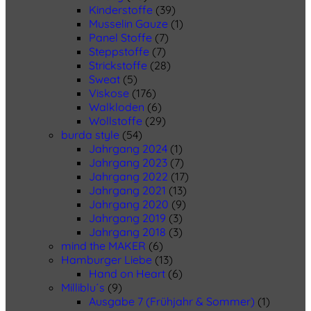
Kinderstoffe
(39)
Musselin Gauze
(1)
Panel Stoffe
(7)
Steppstoffe
(7)
Strickstoffe
(28)
Sweat
(5)
Viskose
(176)
Walkloden
(6)
Wollstoffe
(29)
burda style
(54)
Jahrgang 2024
(1)
Jahrgang 2023
(7)
Jahrgang 2022
(17)
Jahrgang 2021
(13)
Jahrgang 2020
(9)
Jahrgang 2019
(3)
Jahrgang 2018
(3)
mind the MAKER
(6)
Hamburger Liebe
(13)
Hand on Heart
(6)
Milliblu´s
(9)
Ausgabe 7 (Frühjahr & Sommer)
(1)