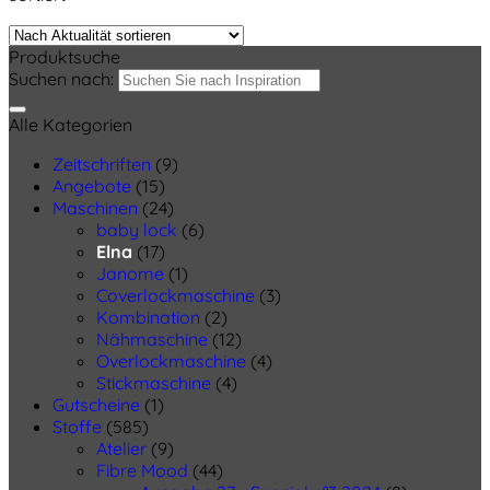
Produktsuche
Suchen nach:
Alle Kategorien
Zeitschriften
(9)
Angebote
(15)
Maschinen
(24)
baby lock
(6)
Elna
(17)
Janome
(1)
Coverlockmaschine
(3)
Kombination
(2)
Nähmaschine
(12)
Overlockmaschine
(4)
Stickmaschine
(4)
Gutscheine
(1)
Stoffe
(585)
Atelier
(9)
Fibre Mood
(44)