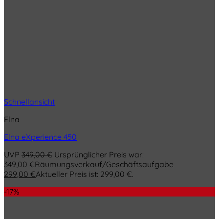
Schnellansicht
Elna
Elna eXperience 450
UVP
349,00
€
Ursprünglicher Preis war:
349,00 €
Räumungsverkauf/Geschäftsaufgabe
299,00
€
Aktueller Preis ist: 299,00 €.
-17%