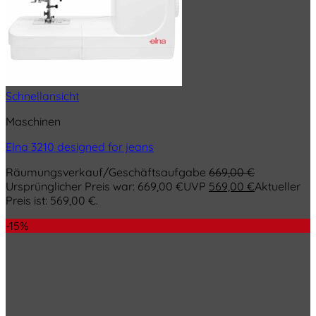
Schnellansicht
Maschinen
Elna 3210 designed for jeans
Räumungsverkauf/Geschäftsaufgabe
669,00
€
Ursprünglicher Preis war: 669,00 €
UVP
569,00
€
Aktueller
Preis ist: 569,00 €.
-15%