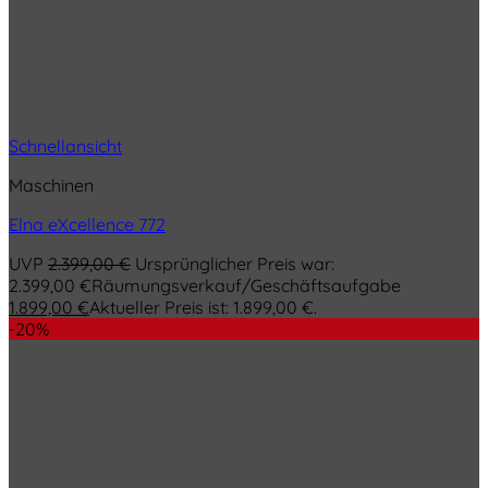
Schnellansicht
Maschinen
Elna eXcellence 772
UVP
2.399,00
€
Ursprünglicher Preis war:
2.399,00 €
Räumungsverkauf/Geschäftsaufgabe
1.899,00
€
Aktueller Preis ist: 1.899,00 €.
-20%