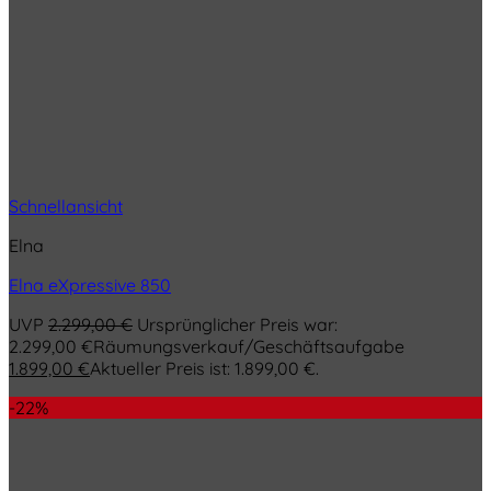
Schnellansicht
Elna
Elna eXpressive 850
UVP
2.299,00
€
Ursprünglicher Preis war:
2.299,00 €
Räumungsverkauf/Geschäftsaufgabe
1.899,00
€
Aktueller Preis ist: 1.899,00 €.
-22%