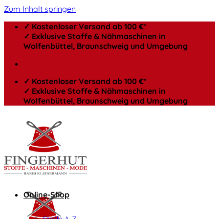
Zum Inhalt springen
✓ Kostenloser Versand ab 100 €*
✓ Exklusive Stoffe & Nähmaschinen in
Wolfenbüttel, Braunschweig und Umgebung
✓ Kostenloser Versand ab 100 €*
✓ Exklusive Stoffe & Nähmaschinen in
Wolfenbüttel, Braunschweig und Umgebung
Online-Shop
Stoffe A-Z