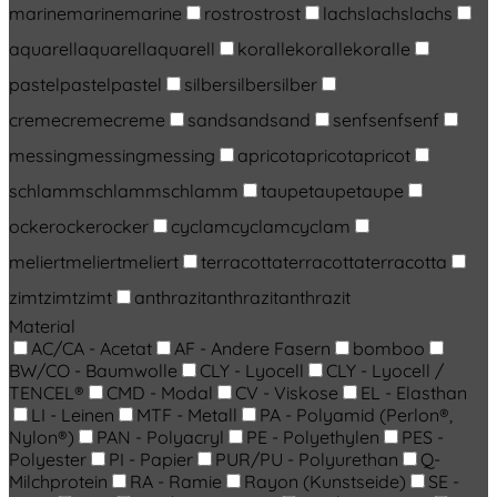
marine
marine
marine
rost
rost
rost
lachs
lachs
lachs
aquarell
aquarell
aquarell
koralle
koralle
koralle
pastel
pastel
pastel
silber
silber
silber
creme
creme
creme
sand
sand
sand
senf
senf
senf
messing
messing
messing
apricot
apricot
apricot
schlamm
schlamm
schlamm
taupe
taupe
taupe
ocker
ocker
ocker
cyclam
cyclam
cyclam
meliert
meliert
meliert
terracotta
terracotta
terracotta
zimt
zimt
zimt
anthrazit
anthrazit
anthrazit
Material
AC/CA - Acetat
AF - Andere Fasern
bomboo
BW/CO - Baumwolle
CLY - Lyocell
CLY - Lyocell /
TENCEL®
CMD - Modal
CV - Viskose
EL - Elasthan
LI - Leinen
MTF - Metall
PA - Polyamid (Perlon®,
Nylon®)
PAN - Polyacryl
PE - Polyethylen
PES -
Polyester
PI - Papier
PUR/PU - Polyurethan
Q-
Milchprotein
RA - Ramie
Rayon (Kunstseide)
SE -