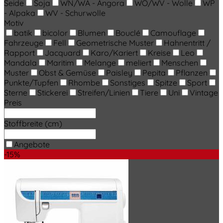
Seide
Soja
WN/WA - Angora
WO/WV - Wolle
WP
- Alpaka
WV - Schurwolle
Motiv
batik
bicolor
Blumen
Bouclé
Camouflage
Fahrzeuge
Fell
Geometrische Muster
Hahnentritt /
Rapport
Jacquard
Karo/Kariert
Kreise
Leo
Mandala
Maritim
Melange
meliert
Menschen
Muster
Obst & Gemüse
Paisley
Pepita
Pflanzen
Punkte/Tupfen
Rhombe
Sonstiges
Spitze
Sport
Sterne
Stickerei
Streifen/Linien
Tiere
Uni
Vintage
Preis
Stoffbreite (cm)
Angebote
-15%