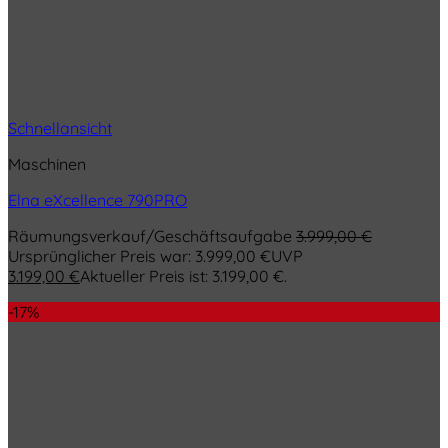
Schnellansicht
Maschinen
Elna eXcellence 790PRO
Räumungsverkauf/Geschäftsaufgabe
3.999,00
€
Ursprünglicher Preis war: 3.999,00 €
UVP
3.199,00
€
Aktueller Preis ist: 3.199,00 €.
-17%