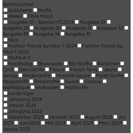
Stickmaschine
Gutscheine
Stoffe
Atelier
Fibre Mood
Ausgabe 27 - Special n°3 2024
Ausgabe 28
Ausgabe 29
Ausgabe 30
Ausgabe 31
Ausgabe 32
Ausgabe 33
Ausgabe 34
Ausgabe 35
hilco
Fashion Trends by Hilco 1-2024
Fashion Trends by
Hilco 1-2025
Stoffe A-Z
Nachhaltig
Baumwolle
BIO-Stoffe
Bündchen
Cord
Dekostoffe
Fleece
French Terry
Jeans
Jersey
Kinderstoffe
Musselin Gauze
Panel Stoffe
Steppstoffe
Strickstoffe
Sweat
Viskose
Waffelpiqué
Walkloden
Wollstoffe
burda style
Jahrgang 2024
Januar 2024
Jahrgang 2023
Dezember 2023
Oktober 2023
August 2023
Juli
2023
Juni 2023
Mai 2023
April 2023
März 2023
Januar 2023