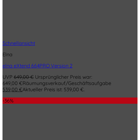
Schnellansicht
Elna
elna eXtend 664PRO Version 2
UVP
649,00
€
Ursprünglicher Preis war:
649,00 €
Räumungsverkauf/Geschäftsaufgabe
539,00
€
Aktueller Preis ist: 539,00 €.
-36%