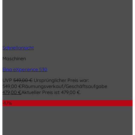
Schnellansicht
Maschinen
Elna eXperience 530
UVP
549,00
€
Ursprünglicher Preis war:
549,00 €
Räumungsverkauf/Geschäftsaufgabe
479,00
€
Aktueller Preis ist: 479,00 €.
-17%