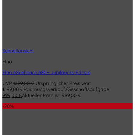
Schnellansicht
Elna
Elna eXcellence 680+ Jubiläums-Edition
UVP
1.199,00
€
Ursprünglicher Preis war:
1.199,00 €
Räumungsverkauf/Geschäftsaufgabe
999,00
€
Aktueller Preis ist: 999,00 €.
-20%