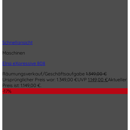
Schnellansicht
Maschinen
Elna eXpressive 808
Räumungsverkauf/Geschäftsaufgabe
1.349,00
€
Ursprünglicher Preis war: 1.349,00 €
UVP
1.149,00
€
Aktueller
Preis ist: 1.149,00 €.
-17%