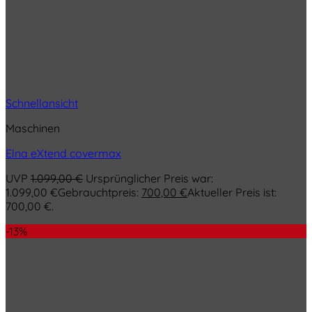
Schnellansicht
Maschinen
Elna eXtend covermax
UVP
1.099,00
€
Ursprünglicher Preis war:
1.099,00 €
Gebrauchtpreis:
700,00
€
Aktueller Preis ist:
700,00 €.
-13%