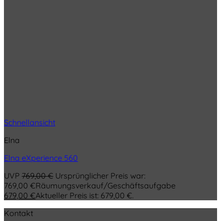
Schnellansicht
Elna
Elna eXperience 560
UVP
769,00
€
Ursprünglicher Preis war:
769,00 €
Räumungsverkauf/Geschäftsaufgabe
679,00
€
Aktueller Preis ist: 679,00 €.
Kontakt