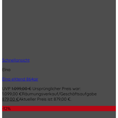
Schnellansicht
Elna
Elna eXtend 864air
UVP
1.099,00
€
Ursprünglicher Preis war:
1.099,00 €
Räumungsverkauf/Geschäftsaufgabe
879,00
€
Aktueller Preis ist: 879,00 €.
-12%