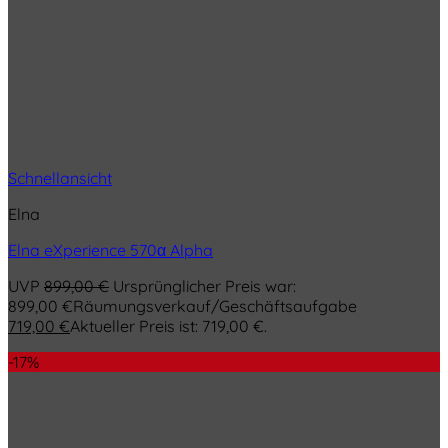
Schnellansicht
Elna
Elna eXperience 570α Alpha
UVP
899,00
€
Ursprünglicher Preis war:
899,00 €
Räumungsverkauf/Geschäftsaufgabe
719,00
€
Aktueller Preis ist: 719,00 €.
-17%