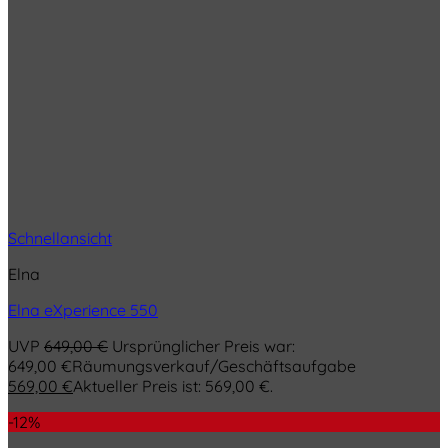
Schnellansicht
Elna
Elna eXperience 550
UVP
649,00
€
Ursprünglicher Preis war:
649,00 €
Räumungsverkauf/Geschäftsaufgabe
569,00
€
Aktueller Preis ist: 569,00 €.
-12%