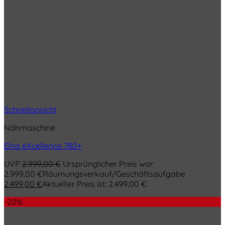
Schnellansicht
Nähmaschine
Elna eXcellence 780+
UVP
2.999,00
€
Ursprünglicher Preis war:
2.999,00 €
Räumungsverkauf/Geschäftsaufgabe
2.499,00
€
Aktueller Preis ist: 2.499,00 €.
-20%