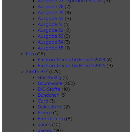
Ausgabe 27 - Special n°3 2024
(8)
Ausgabe 28
(7)
Ausgabe 29
(8)
Ausgabe 30
(9)
Ausgabe 31
(3)
Ausgabe 32
(2)
Ausgabe 33
(3)
Ausgabe 34
(3)
Ausgabe 35
(1)
hilco
(15)
Fashion Trends by Hilco 1-2024
(6)
Fashion Trends by Hilco 1-2025
(9)
Stoffe A-Z
(579)
Nachhaltig
(5)
Baumwolle
(262)
BIO-Stoffe
(10)
Bündchen
(5)
Cord
(3)
Dekostoffe
(2)
Fleece
(1)
French Terry
(8)
Jeans
(10)
Jersey
(90)