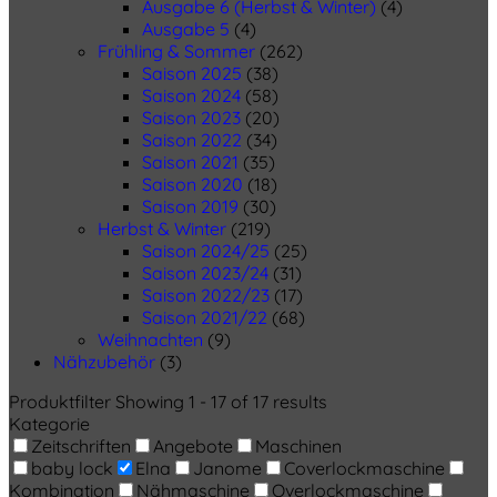
Ausgabe 6 (Herbst & Winter)
(4)
Ausgabe 5
(4)
Frühling & Sommer
(262)
Saison 2025
(38)
Saison 2024
(58)
Saison 2023
(20)
Saison 2022
(34)
Saison 2021
(35)
Saison 2020
(18)
Saison 2019
(30)
Herbst & Winter
(219)
Saison 2024/25
(25)
Saison 2023/24
(31)
Saison 2022/23
(17)
Saison 2021/22
(68)
Weihnachten
(9)
Nähzubehör
(3)
Produktfilter
Showing 1 - 17 of 17 results
Kategorie
Zeitschriften
Angebote
Maschinen
baby lock
Elna
Janome
Coverlockmaschine
Kombination
Nähmaschine
Overlockmaschine