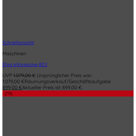
Schnellansicht
Maschinen
Elna eXpressive 802
UVP
1.079,00
€
Ursprünglicher Preis war:
1.079,00 €
Räumungsverkauf/Geschäftsaufgabe
899,00
€
Aktueller Preis ist: 899,00 €.
-21%