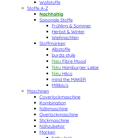
Wollstoffe
Stoffe A-Z
Nachhaltig
Saisonale Stoffe
Frühling & Sommer
Herbst & Winter
Weihnachten
Stoffmarken
Albstoffe
burda style
Fibre Mood
Hamburger Liebe
Hilco
mind the MAKER
Milliblu’s
Maschinen
Coverlockmaschine
Kombination
Nähmaschine
Overlockmaschine
Stickmaschine
Nähzubehör
Marken
baby lock