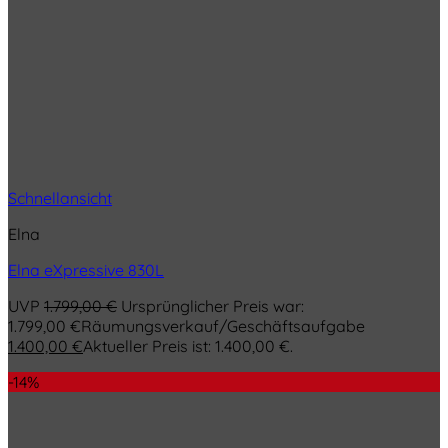
Schnellansicht
Elna
Elna eXpressive 830L
UVP
1.799,00
€
Ursprünglicher Preis war:
1.799,00 €
Räumungsverkauf/Geschäftsaufgabe
1.400,00
€
Aktueller Preis ist: 1.400,00 €.
-14%