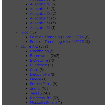
Ausgabe 30
(9)
Ausgabe 31
(3)
Ausgabe 32
(2)
Ausgabe 33
(3)
Ausgabe 34
(3)
Ausgabe 35
(1)
hilco
(15)
Fashion Trends by Hilco 1-2024
(6)
Fashion Trends by Hilco 1-2025
(9)
Stoffe A-Z
(579)
Nachhaltig
(5)
Baumwolle
(262)
BIO-Stoffe
(10)
Bündchen
(5)
Cord
(3)
Dekostoffe
(2)
Fleece
(1)
French Terry
(8)
Jeans
(10)
Jersey
(90)
Kinderstoffe
(39)
Musselin Gauze
(1)