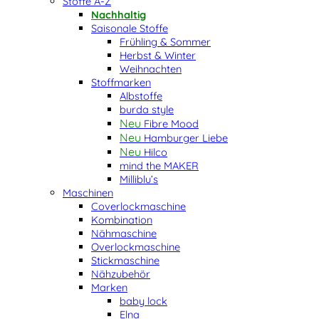
Stoffe A-Z
Nachhaltig
Saisonale Stoffe
Frühling & Sommer
Herbst & Winter
Weihnachten
Stoffmarken
Albstoffe
burda style
Fibre Mood
Hamburger Liebe
Hilco
mind the MAKER
Milliblu’s
Maschinen
Coverlockmaschine
Kombination
Nähmaschine
Overlockmaschine
Stickmaschine
Nähzubehör
Marken
baby lock
Elna