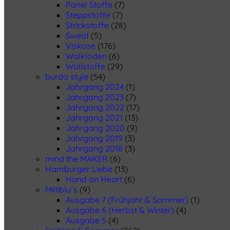
Panel Stoffe
(7)
Steppstoffe
(7)
Strickstoffe
(28)
Sweat
(5)
Viskose
(176)
Walkloden
(6)
Wollstoffe
(29)
burda style
(54)
Jahrgang 2024
(1)
Jahrgang 2023
(7)
Jahrgang 2022
(17)
Jahrgang 2021
(13)
Jahrgang 2020
(9)
Jahrgang 2019
(3)
Jahrgang 2018
(3)
mind the MAKER
(6)
Hamburger Liebe
(13)
Hand on Heart
(6)
Milliblu´s
(9)
Ausgabe 7 (Frühjahr & Sommer)
(1)
Ausgabe 6 (Herbst & Winter)
(4)
Ausgabe 5
(4)