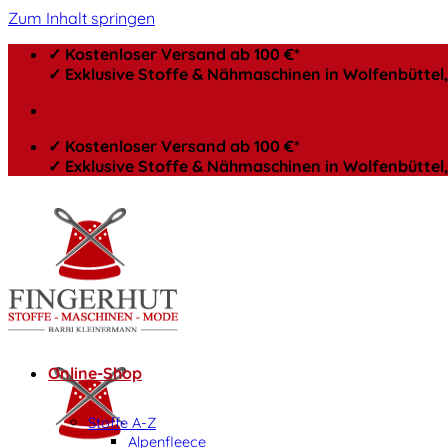
Zum Inhalt springen
✓ Kostenloser Versand ab 100 €*
✓ Exklusive Stoffe & Nähmaschinen in Wolfenbütte
✓ Kostenloser Versand ab 100 €*
✓ Exklusive Stoffe & Nähmaschinen in Wolfenbütte
Online-Shop
Stoffe A-Z
Alpenfleece