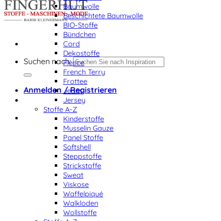
Baumwolle
Beschichtete Baumwolle
BIO-Stoffe
Bündchen
Cord
Dekostoffe
Suchen nach:
Fleece
French Terry
Frottee
Anmelden / Registrieren
Jeans
Jersey
Stoffe A-Z
Kinderstoffe
Musselin Gauze
Panel Stoffe
Softshell
Steppstoffe
Strickstoffe
Sweat
Viskose
Waffelpiqué
Walkloden
Wollstoffe