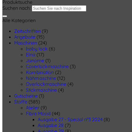
Produktsuche
Suchen nach:
Alle Kategorien
Zeitschriften
(9)
Angebote
(15)
Maschinen
(24)
baby lock
(6)
Elna
(17)
Janome
(1)
Coverlockmaschine
(3)
Kombination
(2)
Nähmaschine
(12)
Overlockmaschine
(4)
Stickmaschine
(4)
Gutscheine
(1)
Stoffe
(585)
Atelier
(9)
Fibre Mood
(44)
Ausgabe 27 - Special n°3 2024
(8)
Ausgabe 28
(7)
Ausgabe 29
(8)