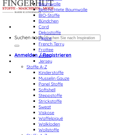
Baumwolle
Beschichtete Baumwolle
BIO-Stoffe
Bündchen
Cord
Dekostoffe
Suchen nach:
Fleece
French Terry
Frottee
Anmelden / Registrieren
Jeans
Jersey
Stoffe A-Z
Kinderstoffe
Musselin Gauze
Panel Stoffe
Softshell
Steppstoffe
Strickstoffe
Sweat
Viskose
Waffelpiqué
Walkloden
Wollstoffe