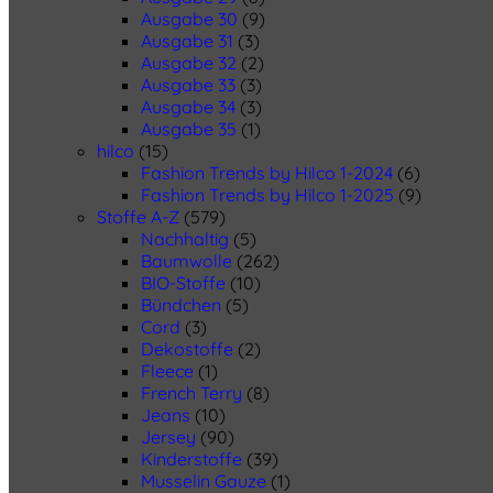
Ausgabe 30
(9)
Ausgabe 31
(3)
Ausgabe 32
(2)
Ausgabe 33
(3)
Ausgabe 34
(3)
Ausgabe 35
(1)
hilco
(15)
Fashion Trends by Hilco 1-2024
(6)
Fashion Trends by Hilco 1-2025
(9)
Stoffe A-Z
(579)
Nachhaltig
(5)
Baumwolle
(262)
BIO-Stoffe
(10)
Bündchen
(5)
Cord
(3)
Dekostoffe
(2)
Fleece
(1)
French Terry
(8)
Jeans
(10)
Jersey
(90)
Kinderstoffe
(39)
Musselin Gauze
(1)