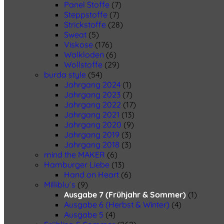
Panel Stoffe
(7)
Steppstoffe
(7)
Strickstoffe
(28)
Sweat
(5)
Viskose
(176)
Walkloden
(6)
Wollstoffe
(29)
burda style
(54)
Jahrgang 2024
(1)
Jahrgang 2023
(7)
Jahrgang 2022
(17)
Jahrgang 2021
(13)
Jahrgang 2020
(9)
Jahrgang 2019
(3)
Jahrgang 2018
(3)
mind the MAKER
(6)
Hamburger Liebe
(13)
Hand on Heart
(6)
Milliblu´s
(9)
Ausgabe 7 (Frühjahr & Sommer)
(1)
Ausgabe 6 (Herbst & Winter)
(4)
Ausgabe 5
(4)