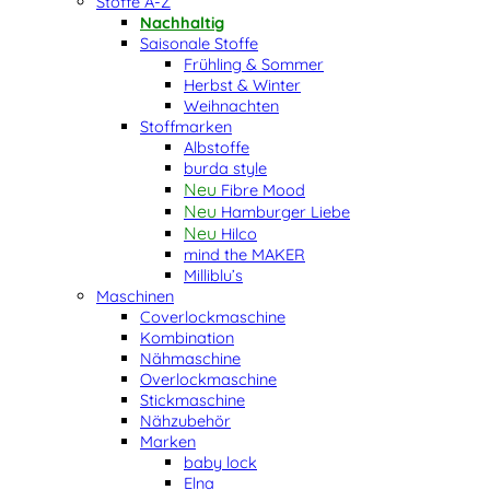
Stoffe A-Z
Nachhaltig
Saisonale Stoffe
Frühling & Sommer
Herbst & Winter
Weihnachten
Stoffmarken
Albstoffe
burda style
Fibre Mood
Hamburger Liebe
Hilco
mind the MAKER
Milliblu’s
Maschinen
Coverlockmaschine
Kombination
Nähmaschine
Overlockmaschine
Stickmaschine
Nähzubehör
Marken
baby lock
Elna