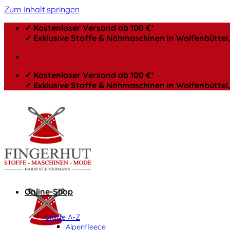
Zum Inhalt springen
✓ Kostenloser Versand ab 100 €*
✓ Exklusive Stoffe & Nähmaschinen in Wolfenbütte
✓ Kostenloser Versand ab 100 €*
✓ Exklusive Stoffe & Nähmaschinen in Wolfenbütte
Online-Shop
Stoffe A-Z
Alpenfleece