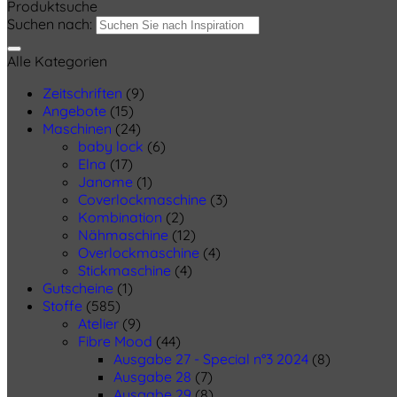
Produktsuche
Suchen nach:
Alle Kategorien
Zeitschriften
(9)
Angebote
(15)
Maschinen
(24)
baby lock
(6)
Elna
(17)
Janome
(1)
Coverlockmaschine
(3)
Kombination
(2)
Nähmaschine
(12)
Overlockmaschine
(4)
Stickmaschine
(4)
Gutscheine
(1)
Stoffe
(585)
Atelier
(9)
Fibre Mood
(44)
Ausgabe 27 - Special n°3 2024
(8)
Ausgabe 28
(7)
Ausgabe 29
(8)