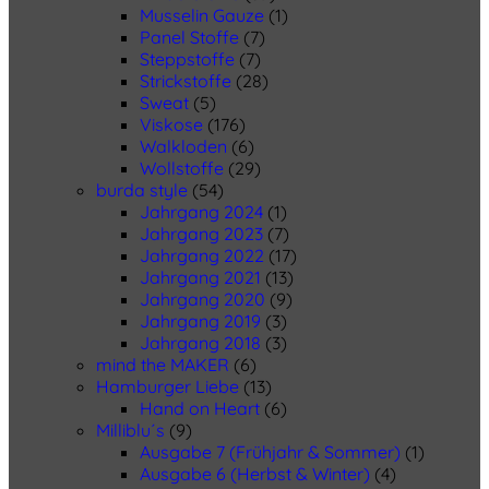
Musselin Gauze
(1)
Panel Stoffe
(7)
Steppstoffe
(7)
Strickstoffe
(28)
Sweat
(5)
Viskose
(176)
Walkloden
(6)
Wollstoffe
(29)
burda style
(54)
Jahrgang 2024
(1)
Jahrgang 2023
(7)
Jahrgang 2022
(17)
Jahrgang 2021
(13)
Jahrgang 2020
(9)
Jahrgang 2019
(3)
Jahrgang 2018
(3)
mind the MAKER
(6)
Hamburger Liebe
(13)
Hand on Heart
(6)
Milliblu´s
(9)
Ausgabe 7 (Frühjahr & Sommer)
(1)
Ausgabe 6 (Herbst & Winter)
(4)