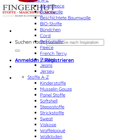
Alpenfleece
Baumwolle
Beschichtete Baumwolle
BIO-Stoffe
Bündchen
Cord
Dekostoffe
Suchen nach:
Fleece
French Terry
Frottee
Anmelden / Registrieren
Jeans
Jersey
Stoffe A-Z
Kinderstoffe
Musselin Gauze
Panel Stoffe
Softshell
Steppstoffe
Strickstoffe
Sweat
Viskose
Waffelpiqué
Walkloden