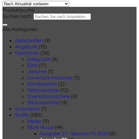
Produktsuche
Suchen nach:
Alle Kategorien
Zeitschriften
(9)
Angebote
(15)
Maschinen
(24)
baby lock
(6)
Elna
(17)
Janome
(1)
Coverlockmaschine
(3)
Kombination
(2)
Nähmaschine
(12)
Overlockmaschine
(4)
Stickmaschine
(4)
Gutscheine
(1)
Stoffe
(585)
Atelier
(9)
Fibre Mood
(44)
Ausgabe 27 - Special n°3 2024
(8)