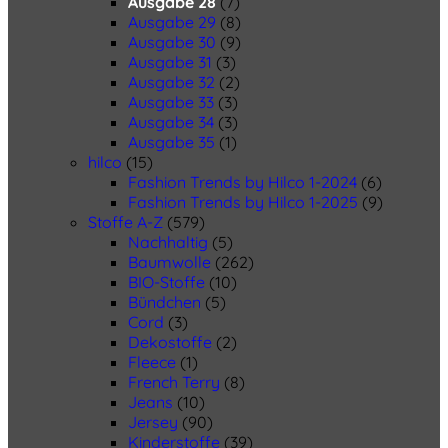
Ausgabe 28
(7)
Ausgabe 29
(8)
Ausgabe 30
(9)
Ausgabe 31
(3)
Ausgabe 32
(2)
Ausgabe 33
(3)
Ausgabe 34
(3)
Ausgabe 35
(1)
hilco
(15)
Fashion Trends by Hilco 1-2024
(6)
Fashion Trends by Hilco 1-2025
(9)
Stoffe A-Z
(579)
Nachhaltig
(5)
Baumwolle
(262)
BIO-Stoffe
(10)
Bündchen
(5)
Cord
(3)
Dekostoffe
(2)
Fleece
(1)
French Terry
(8)
Jeans
(10)
Jersey
(90)
Kinderstoffe
(39)