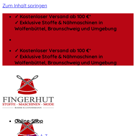
Zum Inhalt springen
✓ Kostenloser Versand ab 100 €*
✓ Exklusive Stoffe & Nähmaschinen in
Wolfenbüttel, Braunschweig und Umgebung
✓ Kostenloser Versand ab 100 €*
✓ Exklusive Stoffe & Nähmaschinen in
Wolfenbüttel, Braunschweig und Umgebung
Online-Shop
Stoffe A-Z