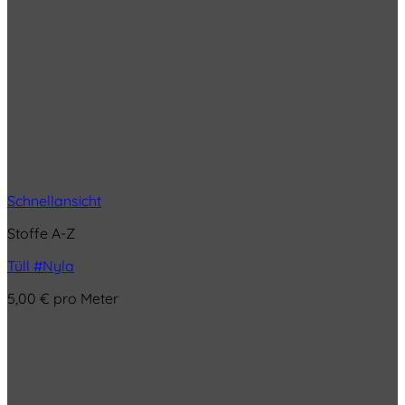
Schnellansicht
Stoffe A-Z
Tüll #Nyla
5,00
€
pro Meter