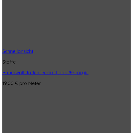
Schnellansicht
Stoffe
Baumwollstretch Denim Look #Georgie
19,00
€
pro Meter