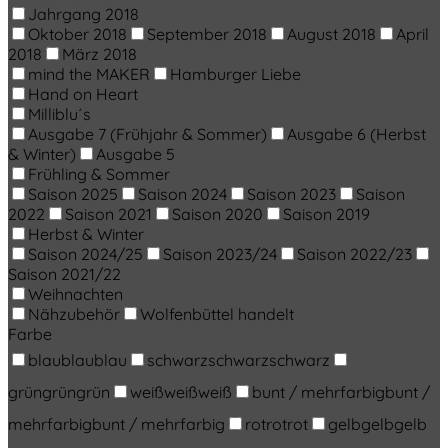
Jahrgang 2018
Oktober 2018
September 2018
August 2018
April
2018
März 2018
mind the MAKER
Hamburger Liebe
Hand on Heart
Milliblu´s
Ausgabe 7 (Frühjahr & Sommer)
Ausgabe 6 (Herbst
& Winter)
Ausgabe 5
Frühling & Sommer
Saison 2025
Saison 2024
Saison 2023
Saison
2022
Saison 2021
Saison 2020
Saison 2019
Herbst & Winter
Saison 2024/25
Saison 2023/24
Saison 2022/23
Saison 2021/22
Weihnachten
Nähzubehör
Wolfenbüttel handelt
Farbe
blau
blau
blau
schwarz
schwarz
schwarz
grün
grün
grün
weiß
weiß
weiß
bunt / mehrfarbig
bunt /
mehrfarbig
bunt / mehrfarbig
rot
rot
rot
gelb
gelb
gelb