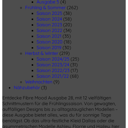
Ausgabe 5
(4)
Frühling & Sommer
(262)
Saison 2025
(38)
Saison 2024
(58)
Saison 2023
(20)
Saison 2022
(34)
Saison 2021
(35)
Saison 2020
(18)
Saison 2019
(30)
Herbst & Winter
(219)
Saison 2024/25
(25)
Saison 2023/24
(31)
Saison 2022/23
(17)
Saison 2021/22
(68)
Weihnachten
(9)
Nähzubehör
(3)
Entdecke Fibre Mood Ausgabe 28, mit 12 vielfältigen
Schnittmustern für die Frühlingssaison. Von gewagten,
auffälligen Designs bis zu alltagstauglichen Modellen –
diese Ausgabe bietet alles, was du für sonnige Tage
benötigst. Ob das ultra-festliche Kleid Dallas oder die
asymmetrischen Modelle Ashley, Florrie und Hailey, hier