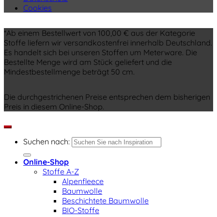
Cookies
*Ab einem Bestellwert von 100,00 € aus der Kategorie
Stoffe liefern wir versandkostenfrei innerhalb Deutschland.
Es handelt sich bei unseren Stoffen um Meterware. Die
Bestellte Menge wird am Stück geliefert und die
Mindestbestellmenge beträgt 50 cm.
Die durchgestrichenen Preise entsprechen dem bisherigen
Preis in diesem Online-Shop.
Suchen nach:
Online-Shop
Stoffe A-Z
Alpenfleece
Baumwolle
Beschichtete Baumwolle
BIO-Stoffe