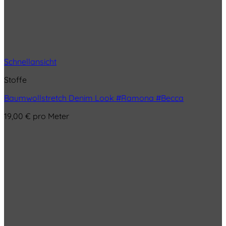
Schnellansicht
Stoffe
Baumwollstretch Denim Look #Ramona #Becca
19,00
€
pro Meter