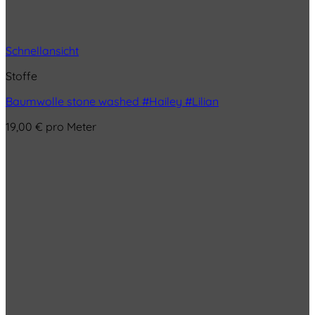
Schnellansicht
Stoffe
Baumwolle stone washed #Hailey #Lilian
19,00
€
pro Meter