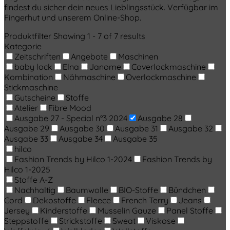
findest du sicher dein neues Lieblingsstück. Verfügbar im
Fingerhut und unserem Online-Shop.
Produktfilter
Showing 1 - 7 of 7 results
Kategorie
Zeitschriften
Angebote
Maschinen
baby lock
Elna
Janome
Coverlockmaschine
Kombination
Nähmaschine
Overlockmaschine
Stickmaschine
Gutscheine
Stoffe
Atelier
Fibre Mood
Ausgabe 27 - Special n°3 2024
Ausgabe 28
Ausgabe 29
Ausgabe 30
Ausgabe 31
Ausgabe 32
Ausgabe 33
Ausgabe 34
Ausgabe 35
hilco
Fashion Trends by Hilco 1-2024
Fashion Trends by
Hilco 1-2025
Stoffe A-Z
Nachhaltig
Baumwolle
BIO-Stoffe
Bündchen
Cord
Dekostoffe
Fleece
French Terry
Jeans
Jersey
Kinderstoffe
Musselin Gauze
Panel Stoffe
Steppstoffe
Strickstoffe
Sweat
Viskose