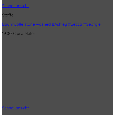
Schnellansicht
Stoffe
Baumwolle stone washed #Ashley #Becca #Georgie
19,00
€
pro Meter
Schnellansicht