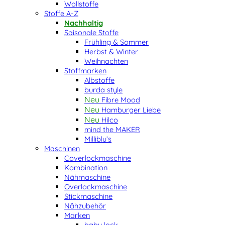
Wollstoffe
Stoffe A-Z
Nachhaltig
Saisonale Stoffe
Frühling & Sommer
Herbst & Winter
Weihnachten
Stoffmarken
Albstoffe
burda style
Fibre Mood
Hamburger Liebe
Hilco
mind the MAKER
Milliblu’s
Maschinen
Coverlockmaschine
Kombination
Nähmaschine
Overlockmaschine
Stickmaschine
Nähzubehör
Marken
baby lock