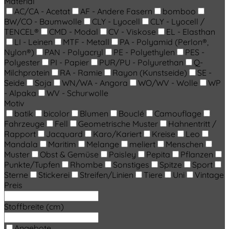
Material
AC/CA - Acetat
AF - Andere Fasern
bomboo
BW/CO - Baumwolle
CLY - Lyocell
CLY - Lyocell /
TENCEL®
CMD - Modal
CV - Viskose
EL - Elasthan
LI - Leinen
MTF - Metall
PA - Polyamid (Perlon®,
Nylon®)
PAN - Polyacryl
PE - Polyethylen
PES -
Polyester
PI - Papier
PUR/PU - Polyurethan
Q-
Milchprotein
RA - Ramie
Rayon (Kunstseide)
SE -
Seide
Soja
WN/WA - Angora
WO/WV - Wolle
WP
- Alpaka
WV - Schurwolle
Motiv
batik
bicolor
Blumen
Bouclé
Camouflage
Fahrzeuge
Fell
Geometrische Muster
Hahnentritt /
Rapport
Jacquard
Karo/Kariert
Kreise
Leo
Mandala
Maritim
Melange
meliert
Menschen
Muster
Obst & Gemüse
Paisley
Pepita
Pflanzen
Punkte/Tupfen
Rhombe
Sonstiges
Spitze
Sport
Sterne
Stickerei
Streifen/Linien
Tiere
Uni
Vintage
Preis
Stoffbreite (cm)
Angebote