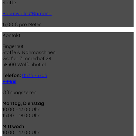
Stoffe
Baumwolle #Ramona
17,00
€
pro Meter
Kontakt
Fingerhut
Stoffe & Nähmaschinen
Großer Zimmerhof 28
38300 Wolfenbüttel
Telefon:
05331-5705
E-Mail
Öffnungszeiten
Montag, Dienstag
10:00 – 13:00 Uhr
15:00 – 18:00 Uhr
Mittwoch
10:00 – 13:00 Uhr