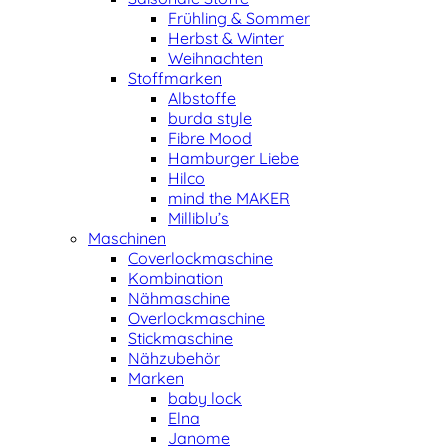
Frühling & Sommer
Herbst & Winter
Weihnachten
Stoffmarken
Albstoffe
burda style
Fibre Mood
Hamburger Liebe
Hilco
mind the MAKER
Milliblu’s
Maschinen
Coverlockmaschine
Kombination
Nähmaschine
Overlockmaschine
Stickmaschine
Nähzubehör
Marken
baby lock
Elna
Janome