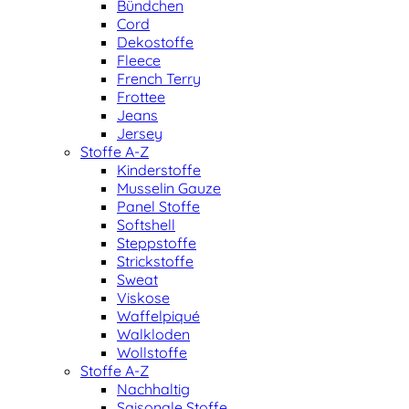
Bündchen
Cord
Dekostoffe
Fleece
French Terry
Frottee
Jeans
Jersey
Stoffe A-Z
Kinderstoffe
Musselin Gauze
Panel Stoffe
Softshell
Steppstoffe
Strickstoffe
Sweat
Viskose
Waffelpiqué
Walkloden
Wollstoffe
Stoffe A-Z
Nachhaltig
Saisonale Stoffe