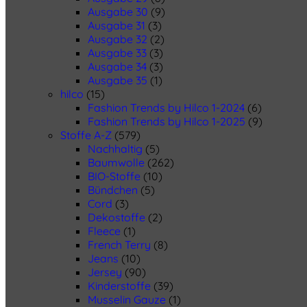
Ausgabe 30
(9)
Ausgabe 31
(3)
Ausgabe 32
(2)
Ausgabe 33
(3)
Ausgabe 34
(3)
Ausgabe 35
(1)
hilco
(15)
Fashion Trends by Hilco 1-2024
(6)
Fashion Trends by Hilco 1-2025
(9)
Stoffe A-Z
(579)
Nachhaltig
(5)
Baumwolle
(262)
BIO-Stoffe
(10)
Bündchen
(5)
Cord
(3)
Dekostoffe
(2)
Fleece
(1)
French Terry
(8)
Jeans
(10)
Jersey
(90)
Kinderstoffe
(39)
Musselin Gauze
(1)