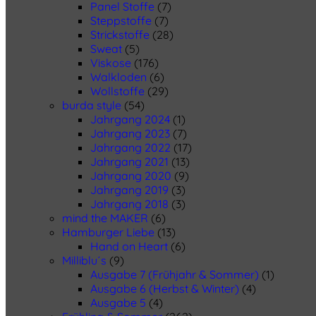
Panel Stoffe
(7)
Steppstoffe
(7)
Strickstoffe
(28)
Sweat
(5)
Viskose
(176)
Walkloden
(6)
Wollstoffe
(29)
burda style
(54)
Jahrgang 2024
(1)
Jahrgang 2023
(7)
Jahrgang 2022
(17)
Jahrgang 2021
(13)
Jahrgang 2020
(9)
Jahrgang 2019
(3)
Jahrgang 2018
(3)
mind the MAKER
(6)
Hamburger Liebe
(13)
Hand on Heart
(6)
Milliblu´s
(9)
Ausgabe 7 (Frühjahr & Sommer)
(1)
Ausgabe 6 (Herbst & Winter)
(4)
Ausgabe 5
(4)