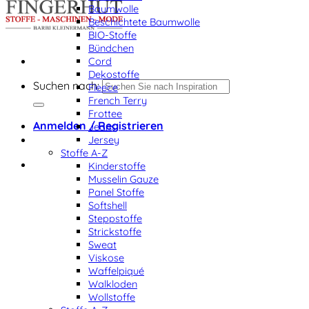
Baumwolle
Beschichtete Baumwolle
BIO-Stoffe
Bündchen
Cord
Dekostoffe
Suchen nach:
Fleece
French Terry
Frottee
Anmelden / Registrieren
Jeans
Jersey
Stoffe A-Z
Kinderstoffe
Musselin Gauze
Panel Stoffe
Softshell
Steppstoffe
Strickstoffe
Sweat
Viskose
Waffelpiqué
Walkloden
Wollstoffe