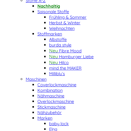
Stoffe A-Z
Nachhaltig
Saisonale Stoffe
Frühling & Sommer
Herbst & Winter
Weihnachten
Stoffmarken
Albstoffe
burda style
Fibre Mood
Hamburger Liebe
Hilco
mind the MAKER
Milliblu’s
Maschinen
Coverlockmaschine
Kombination
Nähmaschine
Overlockmaschine
Stickmaschine
Nähzubehör
Marken
baby lock
Elna