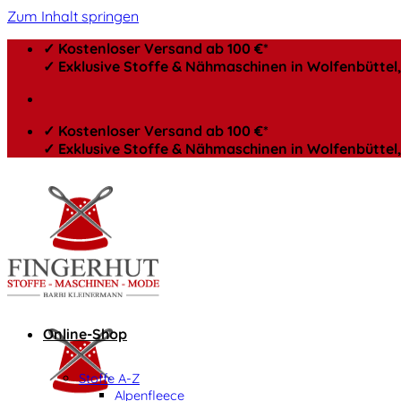
Zum Inhalt springen
✓ Kostenloser Versand ab 100 €*
✓ Exklusive Stoffe & Nähmaschinen in Wolfenbütte
✓ Kostenloser Versand ab 100 €*
✓ Exklusive Stoffe & Nähmaschinen in Wolfenbütte
Online-Shop
Stoffe A-Z
Alpenfleece