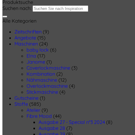
Produktsuche
Suchen nach:
Alle Kategorien
Zeitschriften
(9)
Angebote
(15)
Maschinen
(24)
baby lock
(6)
Elna
(17)
Janome
(1)
Coverlockmaschine
(3)
Kombination
(2)
Nähmaschine
(12)
Overlockmaschine
(4)
Stickmaschine
(4)
Gutscheine
(1)
Stoffe
(585)
Atelier
(9)
Fibre Mood
(44)
Ausgabe 27 - Special n°3 2024
(8)
Ausgabe 28
(7)
Ausgabe 29
(8)