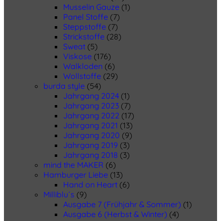
Musselin Gauze
(1)
Panel Stoffe
(7)
Steppstoffe
(7)
Strickstoffe
(28)
Sweat
(5)
Viskose
(176)
Walkloden
(6)
Wollstoffe
(29)
burda style
(54)
Jahrgang 2024
(1)
Jahrgang 2023
(7)
Jahrgang 2022
(17)
Jahrgang 2021
(13)
Jahrgang 2020
(9)
Jahrgang 2019
(3)
Jahrgang 2018
(3)
mind the MAKER
(6)
Hamburger Liebe
(13)
Hand on Heart
(6)
Milliblu´s
(9)
Ausgabe 7 (Frühjahr & Sommer)
(1)
Ausgabe 6 (Herbst & Winter)
(4)