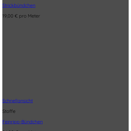
Strickbündchen
19,00
€
pro Meter
Schnellansicht
Stoffe
Feinripp-Bündchen