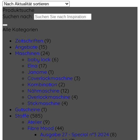
Produktsuche
Suchen nach:
Alle Kategorien
Zeitschriften
(9)
Angebote
(15)
Maschinen
(24)
baby lock
(6)
Elna
(17)
Janome
(1)
Coverlockmaschine
(3)
Kombination
(2)
Nähmaschine
(12)
Overlockmaschine
(4)
Stickmaschine
(4)
Gutscheine
(1)
Stoffe
(585)
Atelier
(9)
Fibre Mood
(44)
Ausgabe 27 - Special n°3 2024
(8)