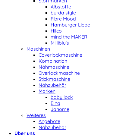
Stoffmarken
Albstoffe
burda style
Fibre Mood
Hamburger Liebe
Hilco
mind the MAKER
Milliblu’s
Maschinen
Coverlockmaschine
Kombination
Nähmaschine
Overlockmaschine
Stickmaschine
Nähzubehör
Marken
baby lock
Elna
Janome
Weiteres
Angebote
Nähzubehör
Über uns