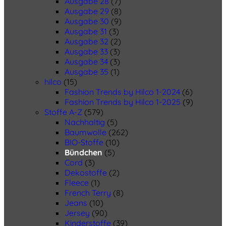
Ausgabe 28
(7)
Ausgabe 29
(8)
Ausgabe 30
(9)
Ausgabe 31
(3)
Ausgabe 32
(2)
Ausgabe 33
(3)
Ausgabe 34
(3)
Ausgabe 35
(1)
hilco
(15)
Fashion Trends by Hilco 1-2024
(6)
Fashion Trends by Hilco 1-2025
(9)
Stoffe A-Z
(579)
Nachhaltig
(5)
Baumwolle
(262)
BIO-Stoffe
(10)
Bündchen
(5)
Cord
(3)
Dekostoffe
(2)
Fleece
(1)
French Terry
(8)
Jeans
(10)
Jersey
(90)
Kinderstoffe
(39)