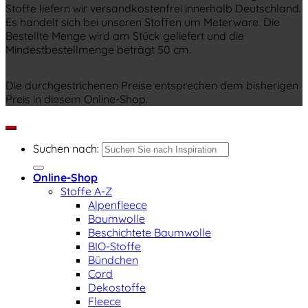
Stoffe liefern wir versandkostenfrei innerhalb Deutschland.
Es handelt sich bei unseren Stoffen um Meterware. Die
Bestellte Menge wird am Stück geliefert und die
Mindestbestellmenge beträgt 50 cm.
Die durchgestrichenen Preise entsprechen dem bisherigen
Preis in diesem Online-Shop.
Suchen nach:
Online-Shop
Stoffe A-Z
Alpenfleece
Baumwolle
Beschichtete Baumwolle
BIO-Stoffe
Bündchen
Cord
Dekostoffe
Fleece