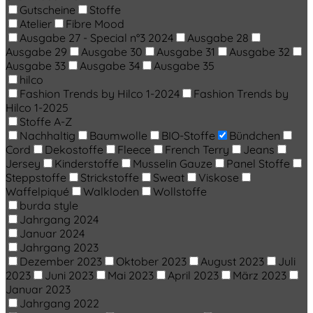
Gutscheine
Stoffe
Atelier
Fibre Mood
Ausgabe 27 - Special n°3 2024
Ausgabe 28
Ausgabe 29
Ausgabe 30
Ausgabe 31
Ausgabe 32
Ausgabe 33
Ausgabe 34
Ausgabe 35
hilco
Fashion Trends by Hilco 1-2024
Fashion Trends by
Hilco 1-2025
Stoffe A-Z
Nachhaltig
Baumwolle
BIO-Stoffe
Bündchen
Cord
Dekostoffe
Fleece
French Terry
Jeans
Jersey
Kinderstoffe
Musselin Gauze
Panel Stoffe
Steppstoffe
Strickstoffe
Sweat
Viskose
Waffelpiqué
Walkloden
Wollstoffe
burda style
Jahrgang 2024
Januar 2024
Jahrgang 2023
Dezember 2023
Oktober 2023
August 2023
Juli
2023
Juni 2023
Mai 2023
April 2023
März 2023
Januar 2023
Jahrgang 2022