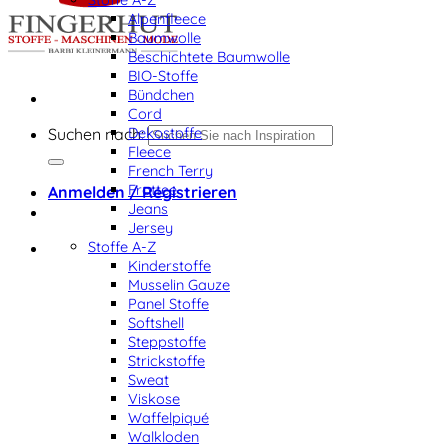
Alpenfleece
Baumwolle
Beschichtete Baumwolle
BIO-Stoffe
Bündchen
Cord
Dekostoffe
Suchen nach:
Fleece
French Terry
Frottee
Anmelden / Registrieren
Jeans
Jersey
Stoffe A-Z
Kinderstoffe
Musselin Gauze
Panel Stoffe
Softshell
Steppstoffe
Strickstoffe
Sweat
Viskose
Waffelpiqué
Walkloden