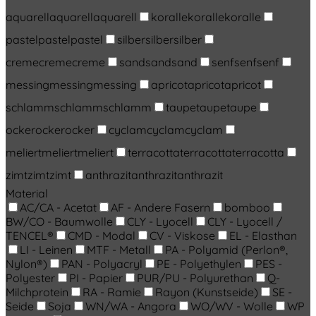
aquarell
aquarell
aquarell
koralle
koralle
koralle
pastel
pastel
pastel
silber
silber
silber
creme
creme
creme
sand
sand
sand
senf
senf
senf
messing
messing
messing
apricot
apricot
apricot
schlamm
schlamm
schlamm
taupe
taupe
taupe
ocker
ocker
ocker
cyclam
cyclam
cyclam
meliert
meliert
meliert
terracotta
terracotta
terracotta
zimt
zimt
zimt
anthrazit
anthrazit
anthrazit
Material
AC/CA - Acetat
AF - Andere Fasern
bomboo
BW/CO - Baumwolle
CLY - Lyocell
CLY - Lyocell /
TENCEL®
CMD - Modal
CV - Viskose
EL - Elasthan
LI - Leinen
MTF - Metall
PA - Polyamid (Perlon®,
Nylon®)
PAN - Polyacryl
PE - Polyethylen
PES -
Polyester
PI - Papier
PUR/PU - Polyurethan
Q-
Milchprotein
RA - Ramie
Rayon (Kunstseide)
SE -
Seide
Soja
WN/WA - Angora
WO/WV - Wolle
WP