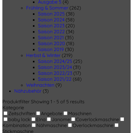
Ausgabe 5
(4)
Frühling & Sommer
(262)
Saison 2025
(38)
Saison 2024
(58)
Saison 2023
(20)
Saison 2022
(34)
Saison 2021
(35)
Saison 2020
(18)
Saison 2019
(30)
Herbst & Winter
(219)
Saison 2024/25
(25)
Saison 2023/24
(31)
Saison 2022/23
(17)
Saison 2021/22
(68)
Weihnachten
(9)
Nähzubehör
(3)
Produktfilter
Showing 1 - 5 of 5 results
Kategorie
Zeitschriften
Angebote
Maschinen
baby lock
Elna
Janome
Coverlockmaschine
Kombination
Nähmaschine
Overlockmaschine
Stickmaschine