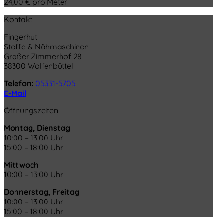
24,00
€
pro Meter
Kontakt
Fingerhut
Stoffe & Nähmaschinen
Großer Zimmerhof 28
38300 Wolfenbüttel
Telefon:
05331-5705
E-Mail
Öffnungszeiten
Montag, Dienstag
10:00 – 13:00 Uhr
15:00 – 18:00 Uhr
Mittwoch
10:00 – 13:00 Uhr
Donnerstag, Freitag
10:00 – 13:00 Uhr
15:00 – 18:00 Uhr