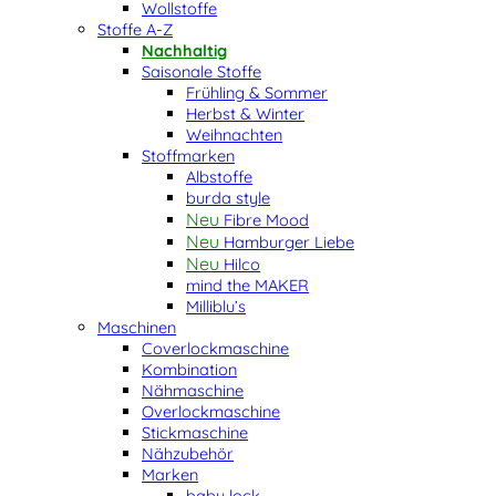
Wollstoffe
Stoffe A-Z
Nachhaltig
Saisonale Stoffe
Frühling & Sommer
Herbst & Winter
Weihnachten
Stoffmarken
Albstoffe
burda style
Fibre Mood
Hamburger Liebe
Hilco
mind the MAKER
Milliblu’s
Maschinen
Coverlockmaschine
Kombination
Nähmaschine
Overlockmaschine
Stickmaschine
Nähzubehör
Marken
baby lock