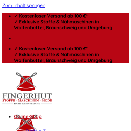
Zum Inhalt springen
✓ Kostenloser Versand ab 100 €*
✓ Exklusive Stoffe & Nähmaschinen in
Wolfenbüttel, Braunschweig und Umgebung
✓ Kostenloser Versand ab 100 €*
✓ Exklusive Stoffe & Nähmaschinen in
Wolfenbüttel, Braunschweig und Umgebung
Online-Shop
Stoffe A-Z