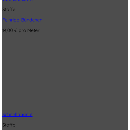
Stoffe
Feinripp-Bündchen
14,00
€
pro Meter
Schnellansicht
Stoffe