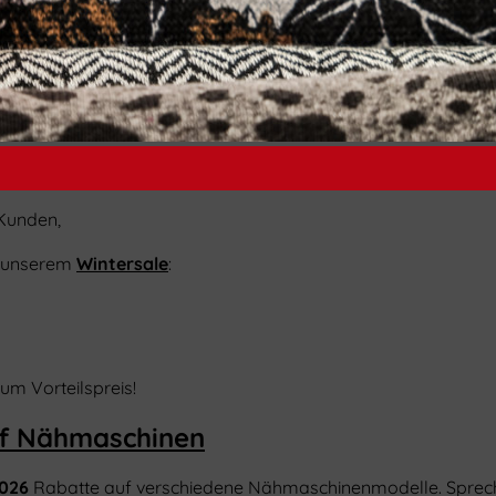
 Kunden,
it unserem
Wintersale
:
zum Vorteilspreis!
uf Nähmaschinen
2026
Rabatte auf verschiedene Nähmaschinenmodelle. Spreche