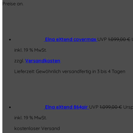
Preise an.
Elna eXtend covermax
UVP
1.099,00
€
inkl. 19 % MwSt.
zzgl.
Versandkosten
Lieferzeit:
Gewöhnlich versandfertig in 3 bis 4 Tagen
Elna eXtend 864air
UVP
1.099,00
€
Ursp
inkl. 19 % MwSt.
kostenloser Versand