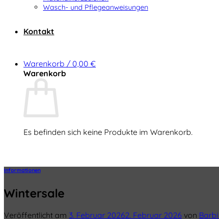
Wasch- und Pflegeanweisungen
Kontakt
Warenkorb /
0,00
€
Warenkorb
Es befinden sich keine Produkte im Warenkorb.
Zurück zum Shop
Informationen
Wintersale
Veröffentlicht am
3. Februar 2026
2. Februar 2026
von
Barbi