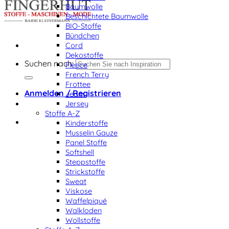
Baumwolle
Beschichtete Baumwolle
BIO-Stoffe
Bündchen
Cord
Dekostoffe
Suchen nach:
Fleece
French Terry
Frottee
Anmelden / Registrieren
Jeans
Jersey
Stoffe A-Z
Kinderstoffe
Musselin Gauze
Panel Stoffe
Softshell
Steppstoffe
Strickstoffe
Sweat
Viskose
Waffelpiqué
Walkloden
Wollstoffe