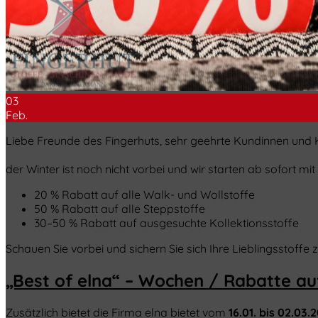
03
Feb.
Liebe Freunde des Fingerhuts, sehr geehrte Kundinnen und
der Winter ist noch nicht vorbei und wir starten ab sofort m
20 % Rabatt auf alle Walk- und Wollstoffe
50 % Rabatt auf alle Steppstoffe
30–50 % Rabatt auf ausgesuchte Kollektionsstoffe
Schauen Sie vorbei und sichern Sie sich Ihre Lieblingsstoffe 
„Best of elna“ – Wochen / Rabatte a
Zusätzlich bietet die Firma elna bietet vom
16.01. bis 02.03.