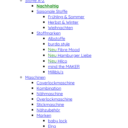
Stoffe A-Z
Nachhaltig
Saisonale Stoffe
Frühling & Sommer
Herbst & Winter
Weihnachten
Stoffmarken
Albstoffe
burda style
Fibre Mood
Hamburger Liebe
Hilco
mind the MAKER
Milliblu’s
Maschinen
Coverlockmaschine
Kombination
Nähmaschine
Overlockmaschine
Stickmaschine
Nähzubehör
Marken
baby lock
Elna