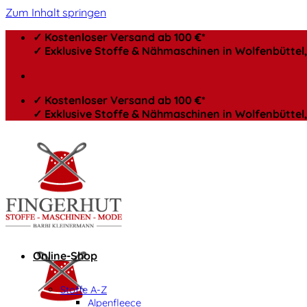
Zum Inhalt springen
✓ Kostenloser Versand ab 100 €*
✓ Exklusive Stoffe & Nähmaschinen in Wolfenbütte
✓ Kostenloser Versand ab 100 €*
✓ Exklusive Stoffe & Nähmaschinen in Wolfenbütte
Online-Shop
Stoffe A-Z
Alpenfleece