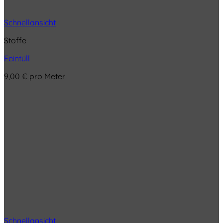
Schnellansicht
Stoffe
Feintüll
9,00
€
pro Meter
Schnellansicht