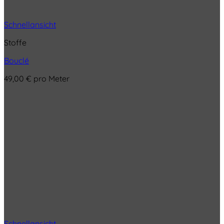
Schnellansicht
Stoffe
Bouclé
49,00
€
pro Meter
Schnellansicht