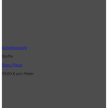
Schnellansicht
Stoffe
Shiny Plisse
59,00
€
pro Meter