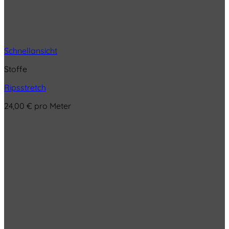
Schnellansicht
Stoffe
Ripsstretch
24,00
€
pro Meter