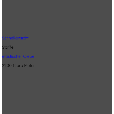
Schnellansicht
Stoffe
elastischer Crepe
21,00
€
pro Meter