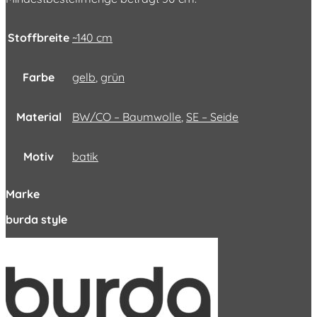
Stoffbreite
~140 cm
Farbe
gelb
,
grün
Material
BW/CO – Baumwolle
,
SE – Seide
Motiv
batik
Marke
burda style