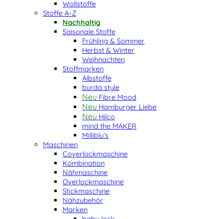
Wollstoffe
Stoffe A-Z
Nachhaltig
Saisonale Stoffe
Frühling & Sommer
Herbst & Winter
Weihnachten
Stoffmarken
Albstoffe
burda style
Fibre Mood
Hamburger Liebe
Hilco
mind the MAKER
Milliblu’s
Maschinen
Coverlockmaschine
Kombination
Nähmaschine
Overlockmaschine
Stickmaschine
Nähzubehör
Marken
baby lock