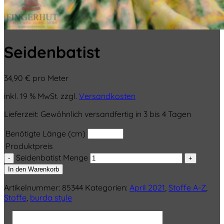
Seidenbatist
34,90
€
pro Meter
inkl. 19 % MwSt.
zzgl.
Versandkosten
Lieferzeit:
Gewöhnlich versandfertig in 3 bis 4 Tagen
Benötigte Länge (cm)
Produktpreis
Seidenbatist Menge
In den Warenkorb
Artikelnummer:
85344
Kategorien:
April 2021
,
Stoffe A-Z
,
Stoffe
,
burda style