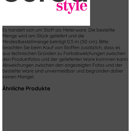
Es handelt sich um Stoff als Meterware. Die bestellte
Menge wird am Stück geliefert und die
Mindestbestellmenge beträgt 0,5 m (50 cm). Bitte
beachten Sie beim Kauf von Stoffen zusätzlich, dass es
aus technischen Gründen zu Farbabweichungen zwischen
den Produktfotos und der gelieferten Ware kommen kann.
Abweichungen zwischen den angezeigten Fotos und der
bestellte Ware sind unvermeidbar und begründen daher
keinen Mangel.
Ähnliche Produkte