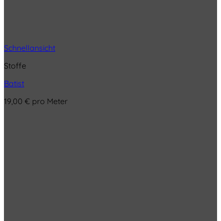
Schnellansicht
Stoffe
Batist
19,00
€
pro Meter