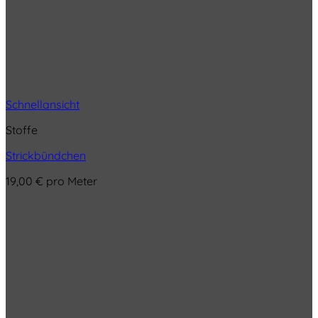
Schnellansicht
Stoffe
Strickbündchen
19,00
€
pro Meter