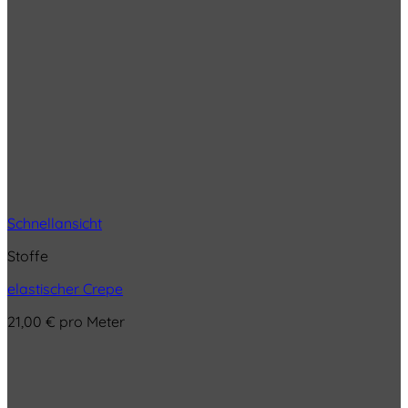
Schnellansicht
Stoffe
elastischer Crepe
21,00
€
pro Meter