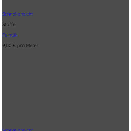
Schnellansicht
Stoffe
Feintüll
9,00
€
pro Meter
Schnellansicht