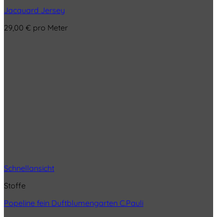
Jacquard Jersey
29,00
€
pro Meter
Schnellansicht
Stoffe
Popeline fein Duftblumengarten C.Pauli