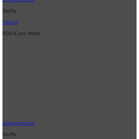
Stoffe
Feintüll
9,00
€
pro Meter
Schnellansicht
Stoffe