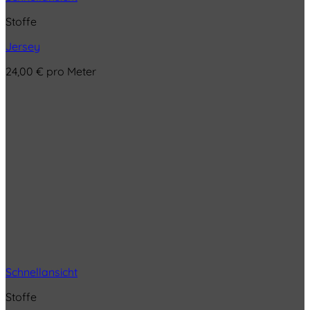
Stoffe
Jersey
24,00
€
pro Meter
Schnellansicht
Stoffe