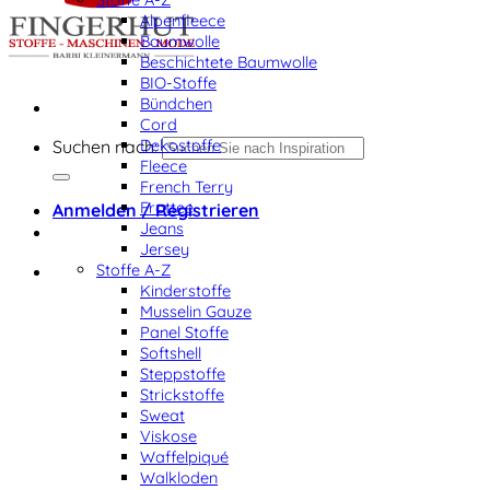
Alpenfleece
Baumwolle
Beschichtete Baumwolle
BIO-Stoffe
Bündchen
Cord
Dekostoffe
Suchen nach:
Fleece
French Terry
Frottee
Anmelden / Registrieren
Jeans
Jersey
Stoffe A-Z
Kinderstoffe
Musselin Gauze
Panel Stoffe
Softshell
Steppstoffe
Strickstoffe
Sweat
Viskose
Waffelpiqué
Walkloden