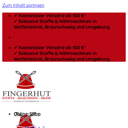
Zum Inhalt springen
✓ Kostenloser Versand ab 100 €*
✓ Exklusive Stoffe & Nähmaschinen in
Wolfenbüttel, Braunschweig und Umgebung
✓ Kostenloser Versand ab 100 €*
✓ Exklusive Stoffe & Nähmaschinen in
Wolfenbüttel, Braunschweig und Umgebung
Online-Shop
Stoffe A-Z