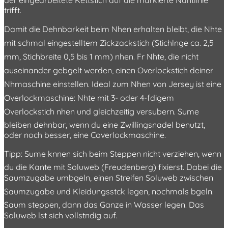
trifft.
Damit die Dehnbarkeit beim Nhen erhalten bleibt, die Nhte
mit schmal eingestelltem Zickzackstich (Stichlnge ca. 2,5
mm, Stichbreite 0,5 bis 1 mm) nhen. Fr Nhte, die nicht
auseinander gebgelt werden, einen Overlockstich deiner
Nhmaschine einstellen. Ideal zum Nhen von Jersey ist eine
Overlockmaschine: Nhte mit 3- oder 4-fdigem
Overlockstich nhen und gleichzeitig versubern. Sume
bleiben dehnbar, wenn du eine Zwillingsnadel benutzt,
oder noch besser, eine Coverlockmaschine.
Tipp: Sume knnen sich beim Steppen nicht verziehen, wenn
du die Kante mit Soluweb (Freudenberg) fixierst. Dabei die
Saumzugabe umbgeln, einen Streifen Soluweb zwischen
Saumzugabe und Kleidungsstck legen, nochmals bgeln.
Saum steppen, dann das Ganze in Wasser legen. Das
Soluweb lst sich vollstndig auf.