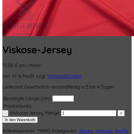
Viskose-Jersey
19,00
€
pro Meter
inkl. 19 % MwSt.
zzgl.
Versandkosten
Lieferzeit:
Gewöhnlich versandfertig in 3 bis 4 Tagen
Benötigte Länge (cm)
Produktpreis
Viskose-Jersey Menge
In den Warenkorb
Artikelnummer:
79890
Kategorien:
Jersey
,
Viskose
,
Stoffe
,