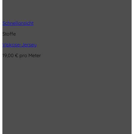
Schnellansicht
Stoffe
Viskose-Jersey
19,00
€
pro Meter