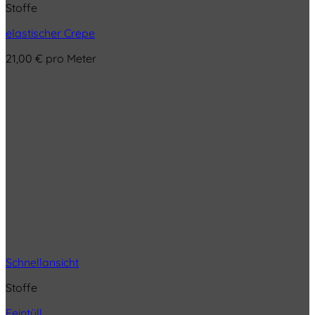
Stoffe
elastischer Crepe
21,00
€
pro Meter
Schnellansicht
Stoffe
Feintüll