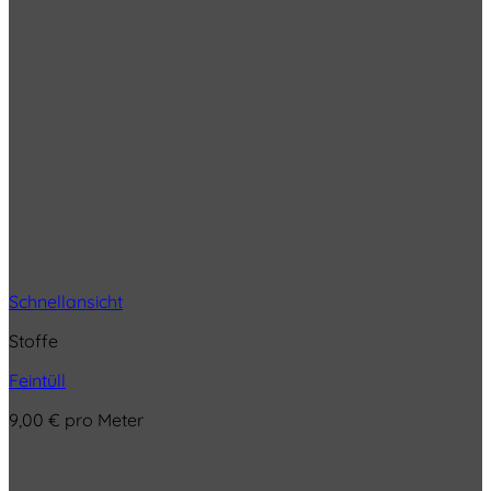
Schnellansicht
Stoffe
Feintüll
9,00
€
pro Meter