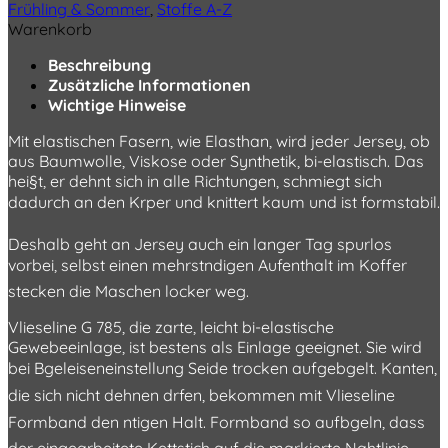
Frühling & Sommer
,
Stoffe A-Z
Warenkorb
Beschreibung
Zusätzliche Informationen
Wichtige Hinweise
Mit elastischen Fasern, wie Elasthan, wird jeder Jersey, ob
aus Baumwolle, Viskose oder Synthetik, bi-elastisch. Das
hei§t, er dehnt sich in alle Richtungen, schmiegt sich
dadurch an den Krper und knittert kaum und ist formstabil.
Deshalb geht an Jersey auch ein langer Tag spurlos
vorbei, selbst einen mehrstndigen Aufenthalt im Koffer
stecken die Maschen locker weg.
Vlieseline G 785, die zarte, leicht bi-elastische
Gewebeeinlage, ist bestens als Einlage geeignet. Sie wird
bei Bgeleiseneinstellung Seide trocken aufgebgelt. Kanten,
die sich nicht dehnen drfen, bekommen mit Vlieseline
Formband den ntigen Halt. Formband so aufbgeln, dass
der eingearbeitete Kettstich auf die markierte Nahtlinie