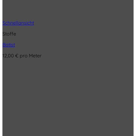
Schnellansicht
Stoffe
Batist
12,00
€
pro Meter