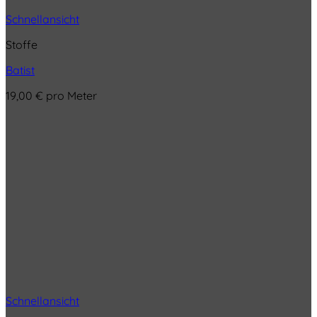
Schnellansicht
Stoffe
Batist
19,00
€
pro Meter
Schnellansicht