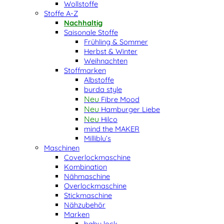
Wollstoffe
Stoffe A-Z
Nachhaltig
Saisonale Stoffe
Frühling & Sommer
Herbst & Winter
Weihnachten
Stoffmarken
Albstoffe
burda style
Fibre Mood
Hamburger Liebe
Hilco
mind the MAKER
Milliblu’s
Maschinen
Coverlockmaschine
Kombination
Nähmaschine
Overlockmaschine
Stickmaschine
Nähzubehör
Marken
baby lock