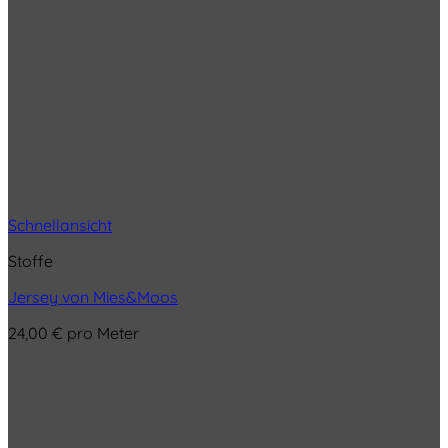
Schnellansicht
Stoffe
Jersey von Mies&Moos
24,00
€
pro Meter