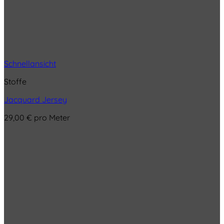
Schnellansicht
Stoffe
Jacquard Jersey
29,00
€
pro Meter