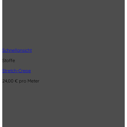
Schnellansicht
Stoffe
Stretch-Crepe
24,00
€
pro Meter