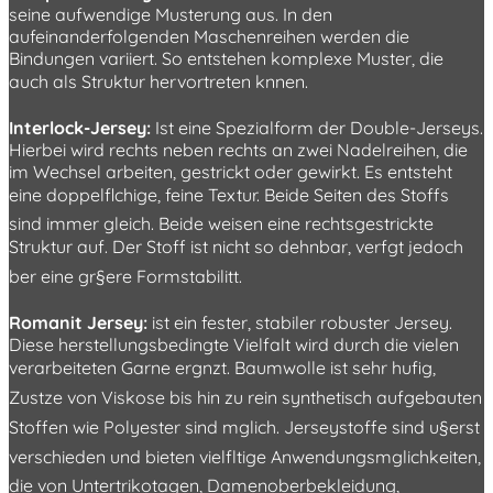
seine aufwendige Musterung aus. In den
aufeinanderfolgenden Maschenreihen werden die
Bindungen variiert. So entstehen komplexe Muster, die
auch als Struktur hervortreten knnen.
Interlock-Jersey:
Ist eine Spezialform der Double-Jerseys.
Hierbei wird rechts neben rechts an zwei Nadelreihen, die
im Wechsel arbeiten, gestrickt oder gewirkt. Es entsteht
eine doppelflchige, feine Textur. Beide Seiten des Stoffs
sind immer gleich. Beide weisen eine rechtsgestrickte
Struktur auf. Der Stoff ist nicht so dehnbar, verfgt jedoch
ber eine gr§ere Formstabilitt.
Romanit Jersey:
ist ein fester, stabiler robuster Jersey.
Diese herstellungsbedingte Vielfalt wird durch die vielen
verarbeiteten Garne ergnzt. Baumwolle ist sehr hufig,
Zustze von Viskose bis hin zu rein synthetisch aufgebauten
Stoffen wie Polyester sind mglich. Jerseystoffe sind u§erst
verschieden und bieten vielfltige Anwendungsmglichkeiten,
die von Untertrikotagen, Damenoberbekleidung,