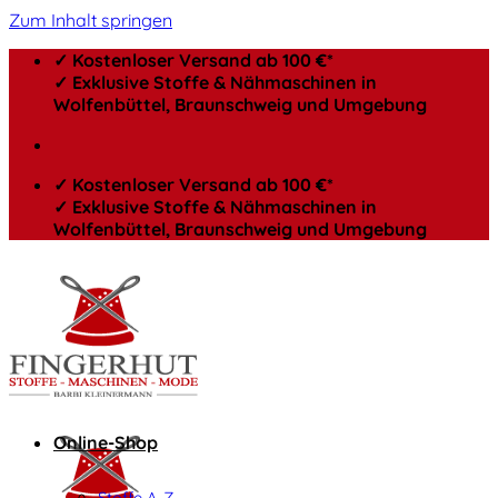
Zum Inhalt springen
✓ Kostenloser Versand ab 100 €*
✓ Exklusive Stoffe & Nähmaschinen in
Wolfenbüttel, Braunschweig und Umgebung
✓ Kostenloser Versand ab 100 €*
✓ Exklusive Stoffe & Nähmaschinen in
Wolfenbüttel, Braunschweig und Umgebung
Online-Shop
Stoffe A-Z