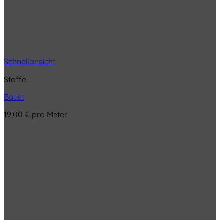
Schnellansicht
Stoffe
Batist
19,00
€
pro Meter