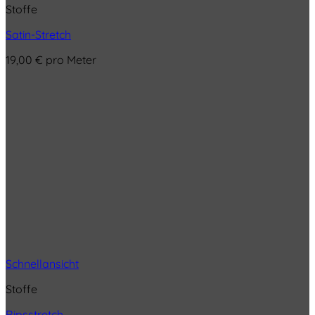
Stoffe
Satin-Stretch
19,00
€
pro Meter
Schnellansicht
Stoffe
Ripsstretch