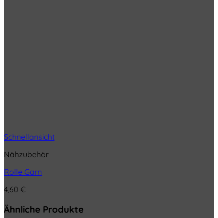
Schnellansicht
Nähzubehör
Rolle Garn
4,60
€
Ähnliche Produkte