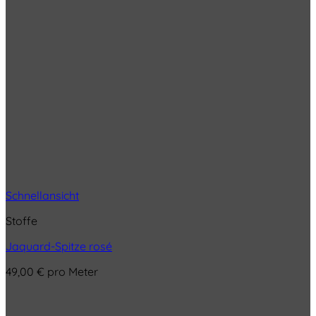
Schnellansicht
Stoffe
Jaquard-Spitze rosé
49,00
€
pro Meter