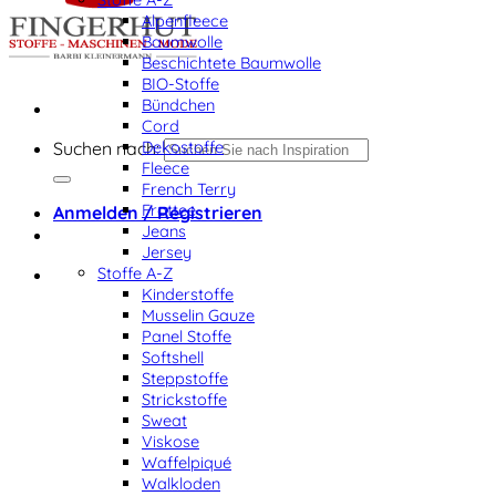
Alpenfleece
Baumwolle
Beschichtete Baumwolle
BIO-Stoffe
Bündchen
Cord
Dekostoffe
Suchen nach:
Fleece
French Terry
Frottee
Anmelden / Registrieren
Jeans
Jersey
Stoffe A-Z
Kinderstoffe
Musselin Gauze
Panel Stoffe
Softshell
Steppstoffe
Strickstoffe
Sweat
Viskose
Waffelpiqué
Walkloden