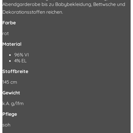
Abendgarderobe bis zu Babybekleidung, Bettwsche und
Dekorationsstoffen reichen.
Farbe
rot
Material
96% VI
4% EL
Stoffbreite
145 cm
Gewicht
k.A. g/lfm
Pflege
soh