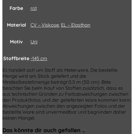
Farbe
rot
Material
CV – Viskose
,
EL – Elasthan
Motiv
Uni
Stoffbreite
~145 cm
Es handelt sich um Stoff als Meterware. Die bestellte
Menge wird am Stück geliefert und die
Mindestbestellmenge beträgt 0,5 m (50 cm). Bitte
beachten Sie beim Kauf von Stoffen zusätzlich, dass es
aus technischen Gründen zu Farbabweichungen zwischen
den Produktfotos und der gelieferten Ware kommen kann.
Abweichungen zwischen den angezeigten Fotos und der
bestellte Ware sind unvermeidbar und begründen daher
keinen Mangel.
Das könnte dir auch gefallen …