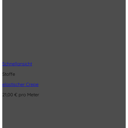
Schnellansicht
Stoffe
elastischer Crepe
21,00
€
pro Meter