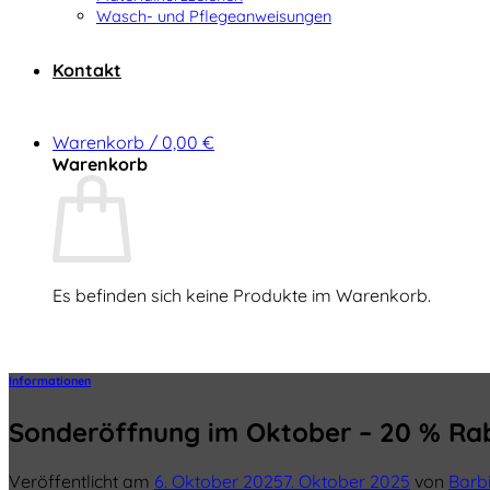
Wasch- und Pflegeanweisungen
Kontakt
Warenkorb /
0,00
€
Warenkorb
Es befinden sich keine Produkte im Warenkorb.
Zurück zum Shop
Informationen
Sonderöffnung im Oktober – 20 % Raba
Veröffentlicht am
6. Oktober 2025
7. Oktober 2025
von
Barb