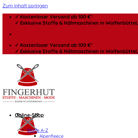
Zum Inhalt springen
✓ Kostenloser Versand ab 100 €*
✓ Exklusive Stoffe & Nähmaschinen in Wolfenbütte
✓ Kostenloser Versand ab 100 €*
✓ Exklusive Stoffe & Nähmaschinen in Wolfenbütte
Online-Shop
Stoffe A-Z
Alpenfleece