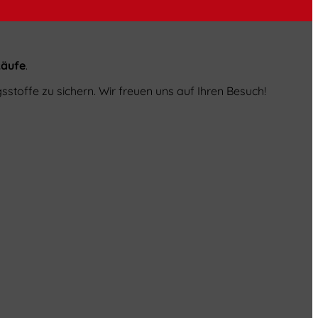
käufe
.
gsstoffe zu sichern. Wir freuen uns auf Ihren Besuch!