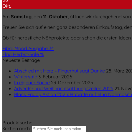
Okt.
Am
Samstag
, den
11. Oktober
, öffnen wir durchgehend von
Freuen Sie sich auf einen ganz besonderen Einkaufstag, de
Ob für herbstliche Nähprojekte oder schon die ersten Ideen fü
Fibre Mood Ausgabe 34
Elna Herbst-Sale %
Neueste Beiträge
Abschied mit Herz – Fingerhut sagt Danke
25. März 20
Wintersale
3. Februar 2026
In eigener Sache
23. Dezember 2025
Advents- und Weihnachtsöffnungszeiten 2025
21. Nov
Black Friday Aktion 2025: Rabatte auf elna Nähmasch
Produktsuche
Suchen nach: