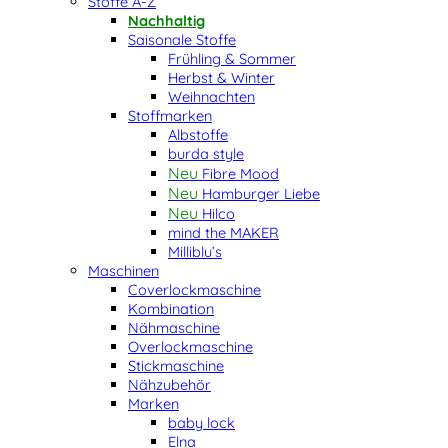
Stoffe A-Z
Nachhaltig
Saisonale Stoffe
Frühling & Sommer
Herbst & Winter
Weihnachten
Stoffmarken
Albstoffe
burda style
Fibre Mood
Hamburger Liebe
Hilco
mind the MAKER
Milliblu’s
Maschinen
Coverlockmaschine
Kombination
Nähmaschine
Overlockmaschine
Stickmaschine
Nähzubehör
Marken
baby lock
Elna