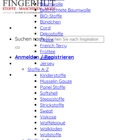
Baumwolle
Beschichtete Baumwolle
BIO-Stoffe
Bündchen
Cord
Dekostoffe
Suchen nach:
Fleece
French Terry
Frottee
Anmelden / Registrieren
Jeans
Jersey
Stoffe A-Z
Kinderstoffe
Musselin Gauze
Panel Stoffe
Softshell
Steppstoffe
Strickstoffe
Sweat
Viskose
Waffelpiqué
Walkloden
Wollstoffe