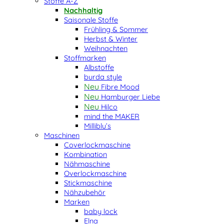
Stoffe A-Z
Nachhaltig
Saisonale Stoffe
Frühling & Sommer
Herbst & Winter
Weihnachten
Stoffmarken
Albstoffe
burda style
Fibre Mood
Hamburger Liebe
Hilco
mind the MAKER
Milliblu’s
Maschinen
Coverlockmaschine
Kombination
Nähmaschine
Overlockmaschine
Stickmaschine
Nähzubehör
Marken
baby lock
Elna