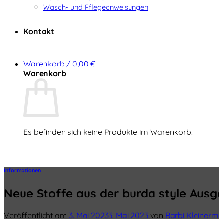
Wasch- und Pflegeanweisungen
Kontakt
Warenkorb /
0,00
€
Warenkorb
Es befinden sich keine Produkte im Warenkorb.
Zurück zum Shop
Informationen
Neue Stoffe aus der burda style Aus
Veröffentlicht am
3. Mai 2023
3. Mai 2023
von
Barbi Kleiner