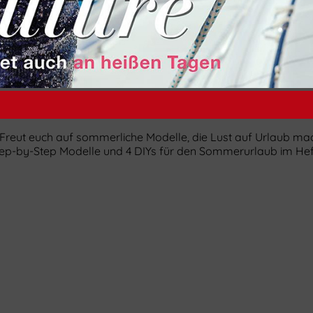
Freut euch auf sommerliche Modelle, die Lust auf Urlaub mac
i Step-by-Step Modelle und 4 DIYs für den Sommerurlaub im He