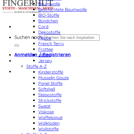
Baumwolle
Beschichtete Baumwolle
BIO-Stoffe
Bündchen
Cord
Dekostoffe
Suchen nach:
Fleece
French Terry
Frottee
Anmelden / Registrieren
Jeans
Jersey
Stoffe A-Z
Kinderstoffe
Musselin Gauze
Panel Stoffe
Softshell
Steppstoffe
Strickstoffe
Sweat
Viskose
Waffelpiqué
Walkloden
Wollstoffe