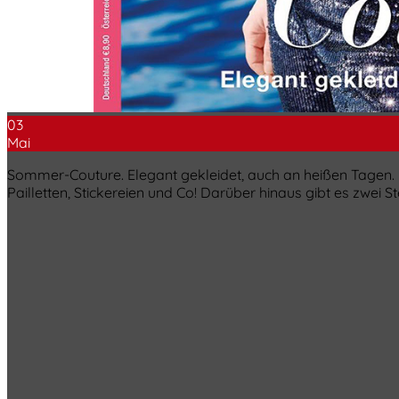
03
Mai
Sommer-Couture. Elegant gekleidet, auch an heißen Tagen. 
Pailletten, Stickereien und Co! Darüber hinaus gibt es zwe