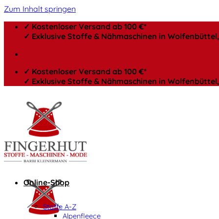
Zum Inhalt springen
✓ Kostenloser Versand ab 100 €*
✓ Exklusive Stoffe & Nähmaschinen in Wolfenbütte
✓ Kostenloser Versand ab 100 €*
✓ Exklusive Stoffe & Nähmaschinen in Wolfenbütte
Online-Shop
Stoffe A-Z
Alpenfleece