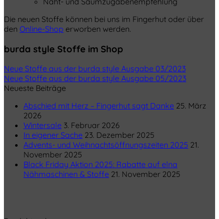
Naht- und Saumzugabenempfehlung
Die neuen Stoffe können bei uns im Fingerhut oder über
den
Online-Shop
erworben werden.
burda style Stoffe im Shop
Neue Stoffe aus der burda style Ausgabe 03/2023
Neue Stoffe aus der burda style Ausgabe 05/2023
Neueste Beiträge
Abschied mit Herz – Fingerhut sagt Danke
25. März
2026
Wintersale
3. Februar 2026
In eigener Sache
23. Dezember 2025
Advents- und Weihnachtsöffnungszeiten 2025
21.
November 2025
Black Friday Aktion 2025: Rabatte auf elna
Nähmaschinen & Stoffe
21. November 2025