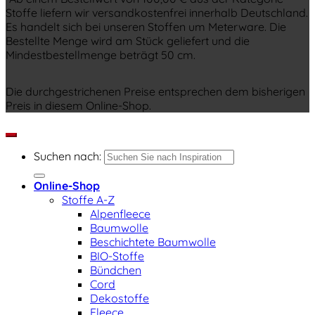
Stoffe liefern wir versandkostenfrei innerhalb Deutschland.
Es handelt sich bei unseren Stoffen um Meterware. Die
Bestellte Menge wird am Stück geliefert und die
Mindestbestellmenge beträgt 50 cm.
Die durchgestrichenen Preise entsprechen dem bisherigen
Preis in diesem Online-Shop.
Suchen nach:
Online-Shop
Stoffe A-Z
Alpenfleece
Baumwolle
Beschichtete Baumwolle
BIO-Stoffe
Bündchen
Cord
Dekostoffe
Fleece