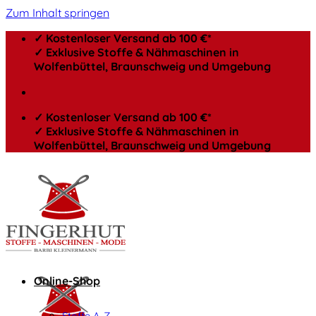
Zum Inhalt springen
✓ Kostenloser Versand ab 100 €*
✓ Exklusive Stoffe & Nähmaschinen in
Wolfenbüttel, Braunschweig und Umgebung
✓ Kostenloser Versand ab 100 €*
✓ Exklusive Stoffe & Nähmaschinen in
Wolfenbüttel, Braunschweig und Umgebung
Online-Shop
Stoffe A-Z