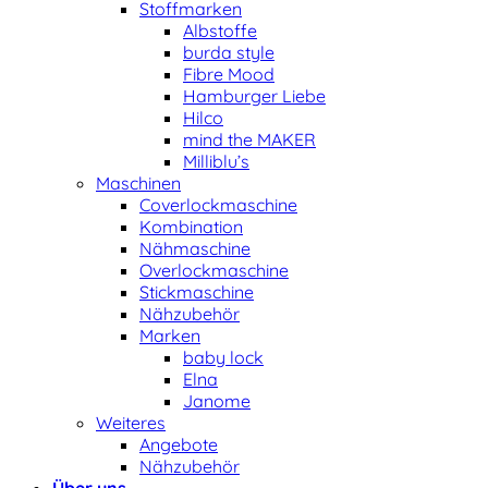
Stoffmarken
Albstoffe
burda style
Fibre Mood
Hamburger Liebe
Hilco
mind the MAKER
Milliblu’s
Maschinen
Coverlockmaschine
Kombination
Nähmaschine
Overlockmaschine
Stickmaschine
Nähzubehör
Marken
baby lock
Elna
Janome
Weiteres
Angebote
Nähzubehör