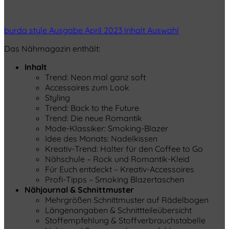
burda style Ausgabe April 2023 Inhalt Auswahl
Das Nähmagazin enthält:
Inhalt
Trend: Neon mal ganz soft
Accessoires zum Look
Styling
Trend: Back to the Future
Trend: Die neue Romantik
Mode-Klassiker: Smoking-Blazer
Idee des Monats: Nadelkissen
Kreativ-Trend: Halter für den Coffee to Go
Nähschule – Rock und Romantik-Kleid
Für Euch entdeckt – Kreativ-Accessoires
Profi-Tipps – Smoking Blazertaschen
Nähjournal & Schnittmuster
Mehrgrößen Schnittmuster auf Rädelbogen
Längenangaben & Schnittteileübersicht
Stoffempfehlung & Stoffverbrauchstabelle