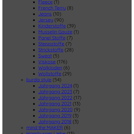
Fleece
(1)
French Terry
(8)
Jeans
(10)
Jersey
(90)
Kinderstoffe
(39)
Musselin Gauze
(1)
Panel Stoffe
(7)
Steppstoffe
(7)
Strickstoffe
(28)
Sweat
(5)
Viskose
(176)
Walkloden
(6)
Wollstoffe
(29)
burda style
(54)
Jahrgang 2024
(1)
Jahrgang 2023
(7)
Jahrgang 2022
(17)
Jahrgang 2021
(13)
Jahrgang 2020
(9)
Jahrgang 2019
(3)
Jahrgang 2018
(3)
mind the MAKER
(6)
Hamburger Liebe
(13)