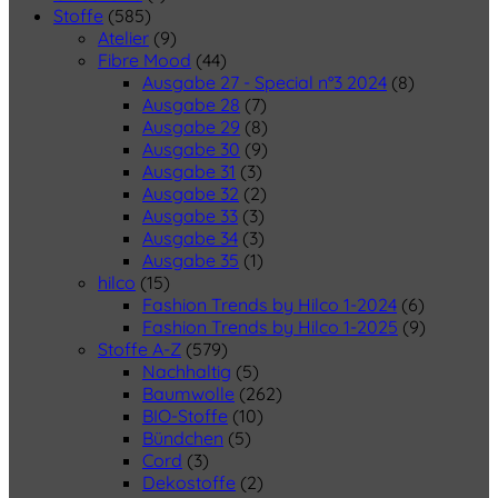
Stoffe
(585)
Atelier
(9)
Fibre Mood
(44)
Ausgabe 27 - Special n°3 2024
(8)
Ausgabe 28
(7)
Ausgabe 29
(8)
Ausgabe 30
(9)
Ausgabe 31
(3)
Ausgabe 32
(2)
Ausgabe 33
(3)
Ausgabe 34
(3)
Ausgabe 35
(1)
hilco
(15)
Fashion Trends by Hilco 1-2024
(6)
Fashion Trends by Hilco 1-2025
(9)
Stoffe A-Z
(579)
Nachhaltig
(5)
Baumwolle
(262)
BIO-Stoffe
(10)
Bündchen
(5)
Cord
(3)
Dekostoffe
(2)