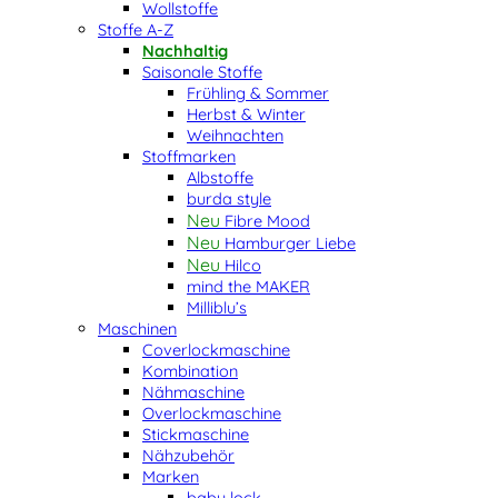
Wollstoffe
Stoffe A-Z
Nachhaltig
Saisonale Stoffe
Frühling & Sommer
Herbst & Winter
Weihnachten
Stoffmarken
Albstoffe
burda style
Fibre Mood
Hamburger Liebe
Hilco
mind the MAKER
Milliblu’s
Maschinen
Coverlockmaschine
Kombination
Nähmaschine
Overlockmaschine
Stickmaschine
Nähzubehör
Marken
baby lock