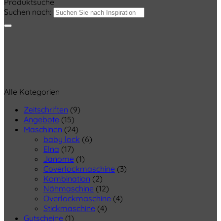
Produktsuche
Suchen nach:
Alle Kategorien
Zeitschriften
(9)
Angebote
(15)
Maschinen
(24)
baby lock
(6)
Elna
(17)
Janome
(1)
Coverlockmaschine
(3)
Kombination
(2)
Nähmaschine
(12)
Overlockmaschine
(4)
Stickmaschine
(4)
Gutscheine
(1)