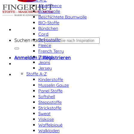
Alpenfleece
Baumwolle
Beschichtete Baumwolle
BIO-Stoffe
Bündchen
Cord
Dekostoffe
Suchen nach:
Fleece
French Terry
Frottee
Anmelden / Registrieren
Jeans
Jersey
Stoffe A-Z
Kinderstoffe
Musselin Gauze
Panel Stoffe
Softshell
Steppstoffe
Strickstoffe
Sweat
Viskose
Waffelpiqué
Walkloden