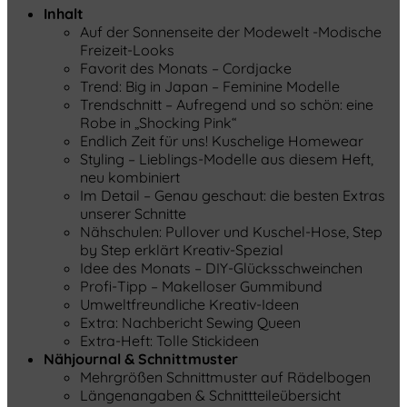
Inhalt
Auf der Sonnenseite der Modewelt -Modische
Freizeit-Looks
Favorit des Monats – Cordjacke
Trend: Big in Japan – Feminine Modelle
Trendschnitt – Aufregend und so schön: eine
Robe in „Shocking Pink“
Endlich Zeit für uns! Kuschelige Homewear
Styling – Lieblings-Modelle aus diesem Heft,
neu kombiniert
Im Detail – Genau geschaut: die besten Extras
unserer Schnitte
Nähschulen: Pullover und Kuschel-Hose, Step
by Step erklärt Kreativ-Spezial
Idee des Monats – DIY-Glücksschweinchen
Profi-Tipp – Makelloser Gummibund
Umweltfreundliche Kreativ-Ideen
Extra: Nachbericht Sewing Queen
Extra-Heft: Tolle Stickideen
Nähjournal & Schnittmuster
Mehrgrößen Schnittmuster auf Rädelbogen
Längenangaben & Schnittteileübersicht