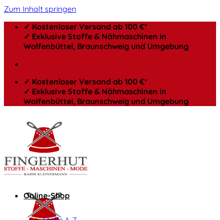
Zum Inhalt springen
✓ Kostenloser Versand ab 100 €*
✓ Exklusive Stoffe & Nähmaschinen in
Wolfenbüttel, Braunschweig und Umgebung
✓ Kostenloser Versand ab 100 €*
✓ Exklusive Stoffe & Nähmaschinen in
Wolfenbüttel, Braunschweig und Umgebung
Online-Shop
Stoffe A-Z