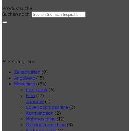
Produktsuche
Suchen nach:
Alle Kategorien
Zeitschriften
(9)
Angebote
(15)
Maschinen
(24)
baby lock
(6)
Elna
(17)
Janome
(1)
Coverlockmaschine
(3)
Kombination
(2)
Nähmaschine
(12)
Overlockmaschine
(4)
Stickmaschine
(4)