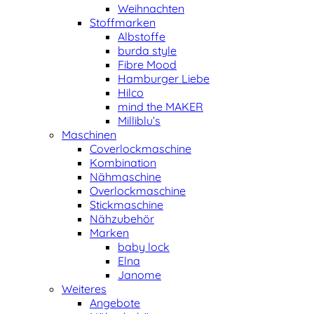
Weihnachten
Stoffmarken
Albstoffe
burda style
Fibre Mood
Hamburger Liebe
Hilco
mind the MAKER
Milliblu’s
Maschinen
Coverlockmaschine
Kombination
Nähmaschine
Overlockmaschine
Stickmaschine
Nähzubehör
Marken
baby lock
Elna
Janome
Weiteres
Angebote