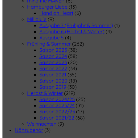
mind the MAKER
(6)
Hamburger Liebe
(13)
Hand on Heart
(6)
Milliblu´s
(9)
Ausgabe 7 (Frühjahr & Sommer)
(1)
Ausgabe 6 (Herbst & Winter)
(4)
Ausgabe 5
(4)
Frühling & Sommer
(262)
Saison 2025
(38)
Saison 2024
(58)
Saison 2023
(20)
Saison 2022
(34)
Saison 2021
(35)
Saison 2020
(18)
Saison 2019
(30)
Herbst & Winter
(219)
Saison 2024/25
(25)
Saison 2023/24
(31)
Saison 2022/23
(17)
Saison 2021/22
(68)
Weihnachten
(9)
Nähzubehör
(3)