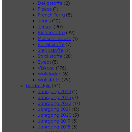
Dekostoffe
(2)
Fleece
(1)
French Terry
(8)
Jeans
(10)
Jersey
(90)
Kinderstoffe
(39)
Musselin Gauze
(1)
Panel Stoffe
(7)
Steppstoffe
(7)
Strickstoffe
(28)
Sweat
(5)
Viskose
(176)
Walkloden
(6)
Wollstoffe
(29)
burda style
(54)
Jahrgang 2024
(1)
Jahrgang 2023
(7)
Jahrgang 2022
(17)
Jahrgang 2021
(13)
Jahrgang 2020
(9)
Jahrgang 2019
(3)
Jahrgang 2018
(3)