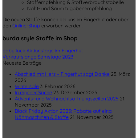
Stoffempfehlung & Stoffverbrauchstabelle
Naht- und Saumzugabenempfehlung
Die neuen Stoffe können bei uns im Fingerhut oder über
den
Online-Shop
erworben werden.
burda style Stoffe im Shop
baby lock Aktionstage im Fingerhut
Verkaufslange Samstage 2023
Neueste Beiträge
Abschied mit Herz – Fingerhut sagt Danke
25. März
2026
Wintersale
3. Februar 2026
In eigener Sache
23. Dezember 2025
Advents- und Weihnachtsöffnungszeiten 2025
21.
November 2025
Black Friday Aktion 2025: Rabatte auf elna
Nähmaschinen & Stoffe
21. November 2025