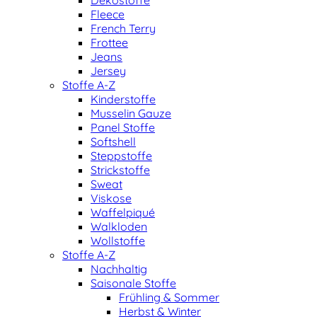
Dekostoffe
Fleece
French Terry
Frottee
Jeans
Jersey
Stoffe A-Z
Kinderstoffe
Musselin Gauze
Panel Stoffe
Softshell
Steppstoffe
Strickstoffe
Sweat
Viskose
Waffelpiqué
Walkloden
Wollstoffe
Stoffe A-Z
Nachhaltig
Saisonale Stoffe
Frühling & Sommer
Herbst & Winter