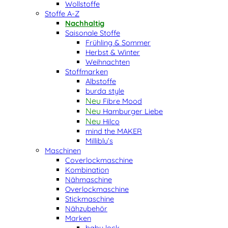
Wollstoffe
Stoffe A-Z
Nachhaltig
Saisonale Stoffe
Frühling & Sommer
Herbst & Winter
Weihnachten
Stoffmarken
Albstoffe
burda style
Fibre Mood
Hamburger Liebe
Hilco
mind the MAKER
Milliblu’s
Maschinen
Coverlockmaschine
Kombination
Nähmaschine
Overlockmaschine
Stickmaschine
Nähzubehör
Marken
baby lock