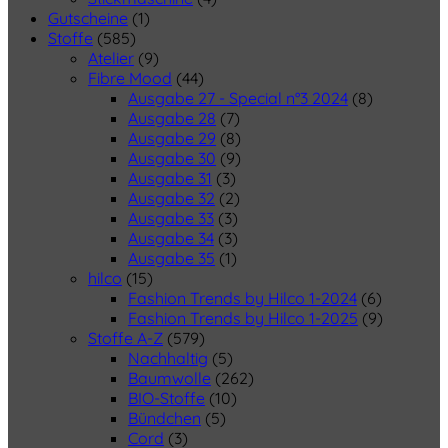
Gutscheine
(1)
Stoffe
(585)
Atelier
(9)
Fibre Mood
(44)
Ausgabe 27 - Special n°3 2024
(8)
Ausgabe 28
(7)
Ausgabe 29
(8)
Ausgabe 30
(9)
Ausgabe 31
(3)
Ausgabe 32
(2)
Ausgabe 33
(3)
Ausgabe 34
(3)
Ausgabe 35
(1)
hilco
(15)
Fashion Trends by Hilco 1-2024
(6)
Fashion Trends by Hilco 1-2025
(9)
Stoffe A-Z
(579)
Nachhaltig
(5)
Baumwolle
(262)
BIO-Stoffe
(10)
Bündchen
(5)
Cord
(3)