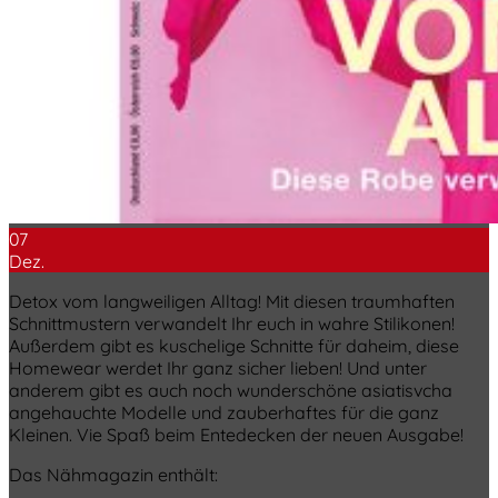
07
Dez.
Detox vom langweiligen Alltag! Mit diesen traumhaften
Schnittmustern verwandelt Ihr euch in wahre Stilikonen!
Außerdem gibt es kuschelige Schnitte für daheim, diese
Homewear werdet Ihr ganz sicher lieben! Und unter
anderem gibt es auch noch wunderschöne asiatisvcha
angehauchte Modelle und zauberhaftes für die ganz
Kleinen. Vie Spaß beim Entedecken der neuen Ausgabe!
Das Nähmagazin enthält: