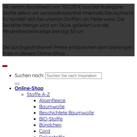
*Ab einem Bestellwert von 100,00 € aus der Kategorie
Stoffe liefern wir versandkostenfrei innerhalb Deutschland.
Es handelt sich bei unseren Stoffen um Meterware. Die
Bestellte Menge wird am Stück geliefert und die
Mindestbestellmenge beträgt 50 cm.
Die durchgestrichenen Preise entsprechen dem bisherigen
Preis in diesem Online-Shop.
Suchen nach:
Online-Shop
Stoffe A-Z
Alpenfleece
Baumwolle
Beschichtete Baumwolle
BIO-Stoffe
Bündchen
Cord