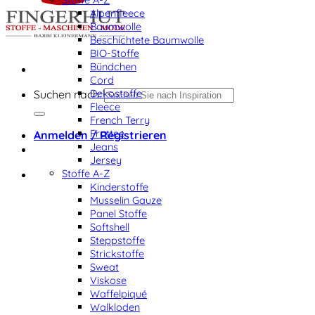
Alpenfleece
Baumwolle
Beschichtete Baumwolle
BIO-Stoffe
Bündchen
Cord
Dekostoffe
Suchen nach:
Fleece
French Terry
Frottee
Anmelden / Registrieren
Jeans
Jersey
Stoffe A-Z
Kinderstoffe
Musselin Gauze
Panel Stoffe
Softshell
Steppstoffe
Strickstoffe
Sweat
Viskose
Waffelpiqué
Walkloden