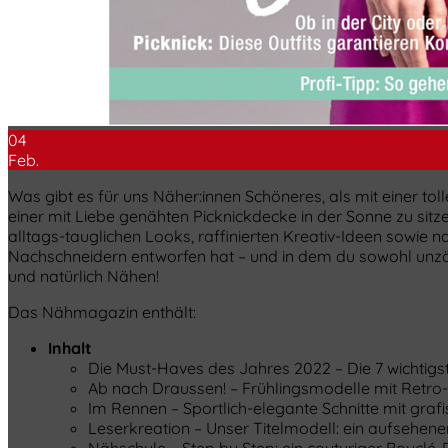
04
Feb.
Was gibt es für uns Näher:innen Schöneres, als mit einer to
einer mit Liebe genähten Picknickdecke in der Sonne zu sitz
alltags-tauglichen Looks, raffinierten Kreativ-Ideen sowie n
Nachschneidern entworfen hat – und in dem du sowohl unzäh
und natürlich Nähen!
Das Nähmagazin enthält:
Inhalt
Die Must-Haves des Jahres 2022 – Die 7 wichtigs
Ab nach Draussen! – Frühlingsmodelle mit Retro-F
Im Rennen – Sportlich-elegante Schnitte mit grafi
Leserkreation – Unser Titelmodell: ein aufsehene
Nähschule – Step by Step: ein couturiger Bouclé