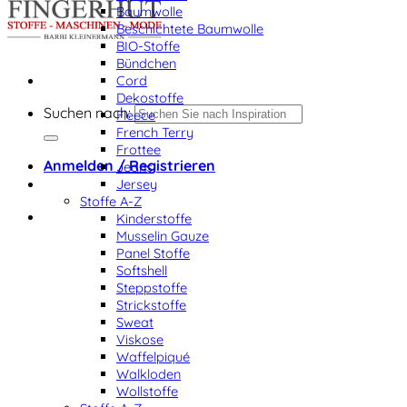
Baumwolle
Beschichtete Baumwolle
BIO-Stoffe
Bündchen
Cord
Dekostoffe
Suchen nach:
Fleece
French Terry
Frottee
Anmelden / Registrieren
Jeans
Jersey
Stoffe A-Z
Kinderstoffe
Musselin Gauze
Panel Stoffe
Softshell
Steppstoffe
Strickstoffe
Sweat
Viskose
Waffelpiqué
Walkloden
Wollstoffe