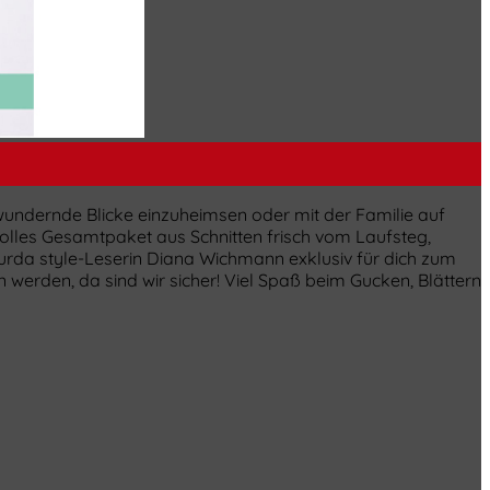
bewundernde Blicke einzuheimsen oder mit der Familie auf
tolles Gesamtpaket aus Schnitten frisch vom Laufsteg,
s burda style-Leserin Diana Wichmann exklusiv für dich zum
erden, da sind wir sicher! Viel Spaß beim Gucken, Blättern