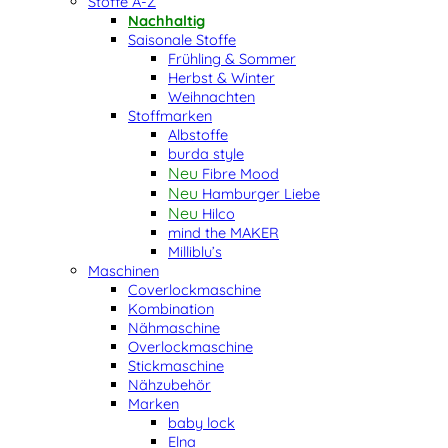
Stoffe A-Z
Nachhaltig
Saisonale Stoffe
Frühling & Sommer
Herbst & Winter
Weihnachten
Stoffmarken
Albstoffe
burda style
Fibre Mood
Hamburger Liebe
Hilco
mind the MAKER
Milliblu’s
Maschinen
Coverlockmaschine
Kombination
Nähmaschine
Overlockmaschine
Stickmaschine
Nähzubehör
Marken
baby lock
Elna