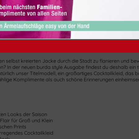
llen selbst kreierten Jacke durch die Stadt zu flanieren und 
en? In der neuen burda style Ausgabe findest du deshalb ein 
atürlich unser Titelmodell, ein großartiges Cocktailkleid, da
lige Komplimente als auch schöne Erinnerungen einheimsen w
ten Looks der Saison
lair für Groß und Klein
schen Prints
rregendes Cocktailkleid
-Rock