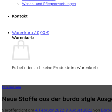
Wasch- und Pflegeanweisungen
Kontakt
Warenkorb /
0,00
€
Warenkorb
Es befinden sich keine Produkte im Warenkorb.
Zurück zum Shop
Informationen
Neue Stoffe aus der burda style Aus
Veröffentlicht am
4. Februar 2022
19. August 2022
von
Barbi