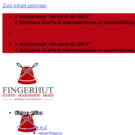
Zum Inhalt springen
✓ Kostenloser Versand ab 100 €*
✓ Exklusive Stoffe & Nähmaschinen in Wolfenbütte
✓ Kostenloser Versand ab 100 €*
✓ Exklusive Stoffe & Nähmaschinen in Wolfenbütte
Online-Shop
Stoffe A-Z
Alpenfleece