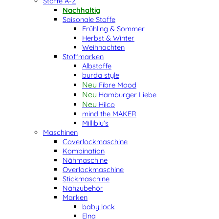
Stoffe A-Z
Nachhaltig
Saisonale Stoffe
Frühling & Sommer
Herbst & Winter
Weihnachten
Stoffmarken
Albstoffe
burda style
Fibre Mood
Hamburger Liebe
Hilco
mind the MAKER
Milliblu’s
Maschinen
Coverlockmaschine
Kombination
Nähmaschine
Overlockmaschine
Stickmaschine
Nähzubehör
Marken
baby lock
Elna