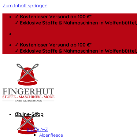
Zum Inhalt springen
✓ Kostenloser Versand ab 100 €*
✓ Exklusive Stoffe & Nähmaschinen in Wolfenbütte
✓ Kostenloser Versand ab 100 €*
✓ Exklusive Stoffe & Nähmaschinen in Wolfenbütte
Online-Shop
Stoffe A-Z
Alpenfleece