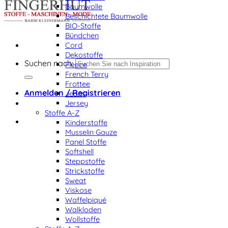
Baumwolle
Beschichtete Baumwolle
BIO-Stoffe
Bündchen
Cord
Dekostoffe
Suchen nach:
Fleece
French Terry
Frottee
Anmelden / Registrieren
Jeans
Jersey
Stoffe A-Z
Kinderstoffe
Musselin Gauze
Panel Stoffe
Softshell
Steppstoffe
Strickstoffe
Sweat
Viskose
Waffelpiqué
Walkloden
Wollstoffe