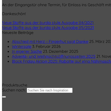
An der Eingangstür ohne Termin, für Einlass ins Geschäft m
Dankeschön!
Neue Stoffe aus der burda style Ausgabe 04/2021
Neue Stoffe aus der burda style Ausgabe 05/2021
Neueste Beiträge
Abschied mit Herz – Fingerhut sagt Danke
25. März 20
Wintersale
3. Februar 2026
In eigener Sache
23. Dezember 2025
Advents- und Weihnachtsöffnungszeiten 2025
21. Nov
Black Friday Aktion 2025: Rabatte auf elna Nähmasch
Produktsuche
Suchen nach: