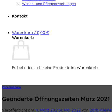
Wasch- und Pflegeanweisungen
Kontakt
Warenkorb /
0,00
€
Warenkorb
Es befinden sich keine Produkte im Warenkorb.
Zurück zum Shop
Informationen
Geänderte Öffnungszeiten März 2021
Veröffentlicht am
11. März 2021
31. Mai 2022
von
Barbi Klein