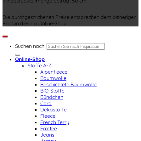
Mindestbestellmenge beträgt 50 cm.
Die durchgestrichenen Preise entsprechen dem bisherigen
Preis in diesem Online-Shop.
Suchen nach:
Online-Shop
Stoffe A-Z
Alpenfleece
Baumwolle
Beschichtete Baumwolle
BIO-Stoffe
Bündchen
Cord
Dekostoffe
Fleece
French Terry
Frottee
Jeans