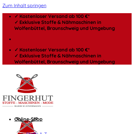
Zum Inhalt springen
✓ Kostenloser Versand ab 100 €*
✓ Exklusive Stoffe & Nähmaschinen in
Wolfenbüttel, Braunschweig und Umgebung
✓ Kostenloser Versand ab 100 €*
✓ Exklusive Stoffe & Nähmaschinen in
Wolfenbüttel, Braunschweig und Umgebung
Online-Shop
Stoffe A-Z