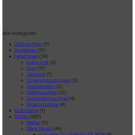
Alle Kategorien
Zeitschriften
(9)
Angebote
(15)
Maschinen
(24)
baby lock
(6)
Elna
(17)
Janome
(1)
Coverlockmaschine
(3)
Kombination
(2)
Nähmaschine
(12)
Overlockmaschine
(4)
Stickmaschine
(4)
Gutscheine
(1)
Stoffe
(585)
Atelier
(9)
Fibre Mood
(44)
Ausgabe 27 - Special n°3 2024
(8)