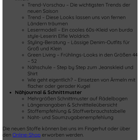
Trend-Vorschau – Die wichtigsten Trends der
neuen Saison
Trend – Diese Looks lassen uns von fernen
Ländern träumen
Lesermodell – Ein cooles 60s-Kleid von burda
style-Leserin Elfie Woldrich
Styling-Beratung – Lässige Denim-Outfits für
Groß und Klein
Green Living – Frühlings-Looks in den Größen 44
– 52
Nähschule – Step by Step zum Jeanskleid und
Shirt
Wie geht eigentlich? – Einsetzen von Ärmeln mit
flacher oder gerader Kugel
Nähjournal & Schnittmuster
Mehrgrößen Schnittmuster auf Rädelbogen
Längenangaben & Schnittteileübersicht
Stoffempfehlung & Stoffverbrauchstabelle
Naht- und Saumzugabenempfehlung
Die neuen Stoffe können bei uns im Fingerhut oder über
den
Online-Shop
erworben werden.