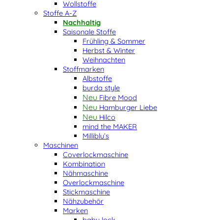
Wollstoffe
Stoffe A-Z
Nachhaltig
Saisonale Stoffe
Frühling & Sommer
Herbst & Winter
Weihnachten
Stoffmarken
Albstoffe
burda style
Fibre Mood
Hamburger Liebe
Hilco
mind the MAKER
Milliblu’s
Maschinen
Coverlockmaschine
Kombination
Nähmaschine
Overlockmaschine
Stickmaschine
Nähzubehör
Marken
baby lock