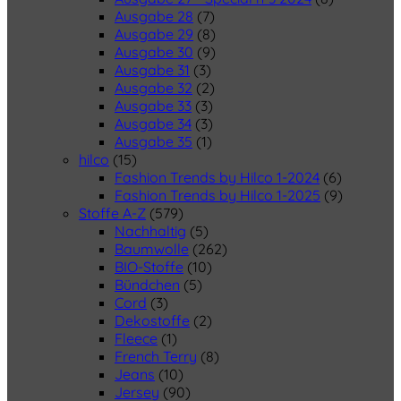
Ausgabe 28
(7)
Ausgabe 29
(8)
Ausgabe 30
(9)
Ausgabe 31
(3)
Ausgabe 32
(2)
Ausgabe 33
(3)
Ausgabe 34
(3)
Ausgabe 35
(1)
hilco
(15)
Fashion Trends by Hilco 1-2024
(6)
Fashion Trends by Hilco 1-2025
(9)
Stoffe A-Z
(579)
Nachhaltig
(5)
Baumwolle
(262)
BIO-Stoffe
(10)
Bündchen
(5)
Cord
(3)
Dekostoffe
(2)
Fleece
(1)
French Terry
(8)
Jeans
(10)
Jersey
(90)