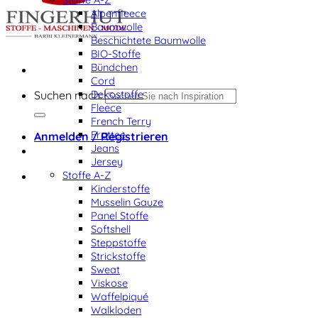
Alpenfleece
Baumwolle
Beschichtete Baumwolle
BIO-Stoffe
Bündchen
Cord
Dekostoffe
Suchen nach:
Fleece
French Terry
Frottee
Anmelden / Registrieren
Jeans
Jersey
Stoffe A-Z
Kinderstoffe
Musselin Gauze
Panel Stoffe
Softshell
Steppstoffe
Strickstoffe
Sweat
Viskose
Waffelpiqué
Walkloden