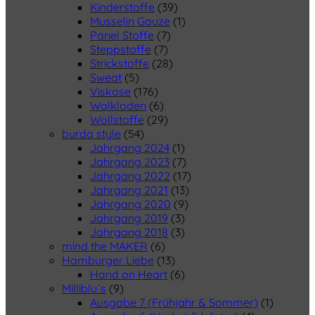
Kinderstoffe
(39)
Musselin Gauze
(1)
Panel Stoffe
(7)
Steppstoffe
(7)
Strickstoffe
(28)
Sweat
(5)
Viskose
(176)
Walkloden
(6)
Wollstoffe
(29)
burda style
(54)
Jahrgang 2024
(1)
Jahrgang 2023
(7)
Jahrgang 2022
(17)
Jahrgang 2021
(13)
Jahrgang 2020
(9)
Jahrgang 2019
(3)
Jahrgang 2018
(3)
mind the MAKER
(6)
Hamburger Liebe
(13)
Hand on Heart
(6)
Milliblu´s
(9)
Ausgabe 7 (Frühjahr & Sommer)
(1)