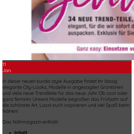
11
Jan.
In dieser neuen burda style Ausgabe findet ihr lässig
elegante City-Looks, Modelle in angesagten Grüntönen
und viele neue Trendteile für das neue Jahr. Ob cool oder
ganz feminin: Unsere Modelle begrüßen das Frühjahr auf
die schönste Art. Lasst euch inspirieren und viel Spaß beim
Nähen!
Das Nähmagazin enthält:
Inhalt