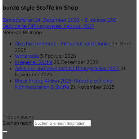
burda style Stoffe im Shop
Betriebsferien 24. Dezember 2020 – 3. Januar 2021
Geänderte Öffnungszeiten Februar 2021
Neueste Beiträge
Abschied mit Herz – Fingerhut sagt Danke
25. März
2026
Wintersale
3. Februar 2026
In eigener Sache
23. Dezember 2025
Advents- und Weihnachtsöffnungszeiten 2025
21.
November 2025
Black Friday Aktion 2025: Rabatte auf elna
Nähmaschinen & Stoffe
21. November 2025
Produktsuche
Suchen nach: