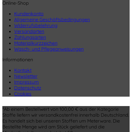
Online-Shop
Kundenkonto
Allgemeine Geschäftsbedingungen
Widerrufsbelehrung
Versandarten
Zahlungsarten
Materialkurzzeichen
Wasch- und Pflegeanweisungen
Informationen
Kontakt
Newsletter
Impressum
Datenschutz
Cookies
*Ab einem Bestellwert von 100,00 € aus der Kategorie
Stoffe liefern wir versandkostenfrei innerhalb Deutschland.
Es handelt sich bei unseren Stoffen um Meterware. Die
Bestellte Menge wird am Stück geliefert und die