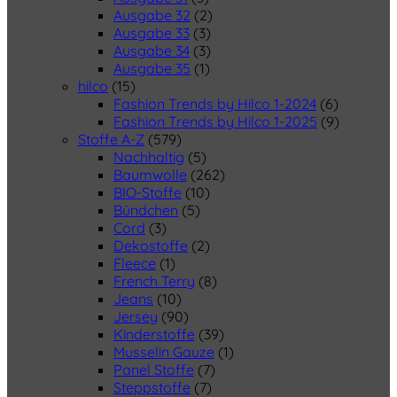
Ausgabe 32
(2)
Ausgabe 33
(3)
Ausgabe 34
(3)
Ausgabe 35
(1)
hilco
(15)
Fashion Trends by Hilco 1-2024
(6)
Fashion Trends by Hilco 1-2025
(9)
Stoffe A-Z
(579)
Nachhaltig
(5)
Baumwolle
(262)
BIO-Stoffe
(10)
Bündchen
(5)
Cord
(3)
Dekostoffe
(2)
Fleece
(1)
French Terry
(8)
Jeans
(10)
Jersey
(90)
Kinderstoffe
(39)
Musselin Gauze
(1)
Panel Stoffe
(7)
Steppstoffe
(7)