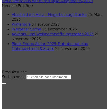
Neue Stoffe aus der burda style Ausgabe 03/2020
Neueste Beiträge
Abschied mit Herz – Fingerhut sagt Danke
25. März
2026
Wintersale
3. Februar 2026
In eigener Sache
23. Dezember 2025
Advents- und Weihnachtsöffnungszeiten 2025
21.
November 2025
Black Friday Aktion 2025: Rabatte auf elna
Nähmaschinen & Stoffe
21. November 2025
Produktsuche
Suchen nach: