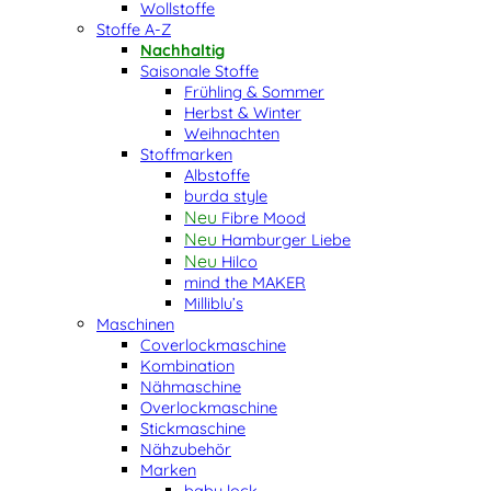
Wollstoffe
Stoffe A-Z
Nachhaltig
Saisonale Stoffe
Frühling & Sommer
Herbst & Winter
Weihnachten
Stoffmarken
Albstoffe
burda style
Fibre Mood
Hamburger Liebe
Hilco
mind the MAKER
Milliblu’s
Maschinen
Coverlockmaschine
Kombination
Nähmaschine
Overlockmaschine
Stickmaschine
Nähzubehör
Marken
baby lock