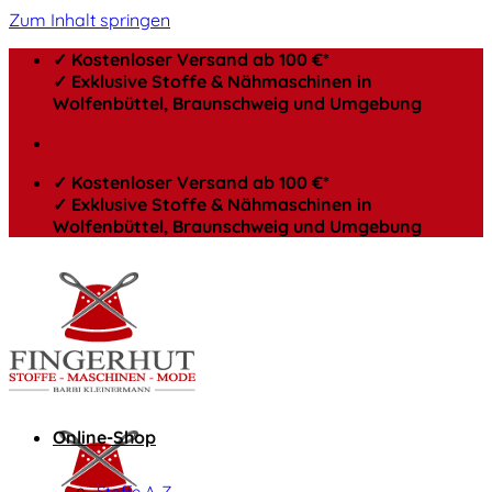
Zum Inhalt springen
✓ Kostenloser Versand ab 100 €*
✓ Exklusive Stoffe & Nähmaschinen in
Wolfenbüttel, Braunschweig und Umgebung
✓ Kostenloser Versand ab 100 €*
✓ Exklusive Stoffe & Nähmaschinen in
Wolfenbüttel, Braunschweig und Umgebung
Online-Shop
Stoffe A-Z