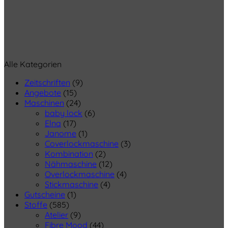
Alle Kategorien
Zeitschriften
(9)
Angebote
(15)
Maschinen
(24)
baby lock
(6)
Elna
(17)
Janome
(1)
Coverlockmaschine
(3)
Kombination
(2)
Nähmaschine
(12)
Overlockmaschine
(4)
Stickmaschine
(4)
Gutscheine
(1)
Stoffe
(585)
Atelier
(9)
Fibre Mood
(44)