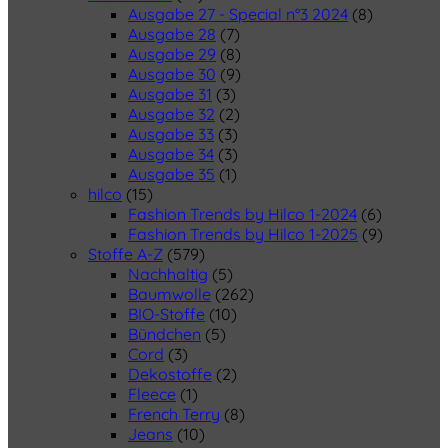
Ausgabe 27 - Special n°3 2024
(8)
Ausgabe 28
(7)
Ausgabe 29
(8)
Ausgabe 30
(9)
Ausgabe 31
(3)
Ausgabe 32
(2)
Ausgabe 33
(3)
Ausgabe 34
(3)
Ausgabe 35
(1)
hilco
(15)
Fashion Trends by Hilco 1-2024
(6)
Fashion Trends by Hilco 1-2025
(9)
Stoffe A-Z
(579)
Nachhaltig
(5)
Baumwolle
(262)
BIO-Stoffe
(10)
Bündchen
(5)
Cord
(3)
Dekostoffe
(2)
Fleece
(1)
French Terry
(8)
Jeans
(10)