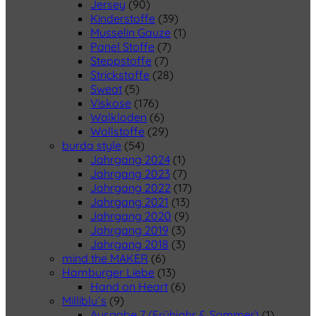
Jersey
(90)
Kinderstoffe
(39)
Musselin Gauze
(1)
Panel Stoffe
(7)
Steppstoffe
(7)
Strickstoffe
(28)
Sweat
(5)
Viskose
(176)
Walkloden
(6)
Wollstoffe
(29)
burda style
(54)
Jahrgang 2024
(1)
Jahrgang 2023
(7)
Jahrgang 2022
(17)
Jahrgang 2021
(13)
Jahrgang 2020
(9)
Jahrgang 2019
(3)
Jahrgang 2018
(3)
mind the MAKER
(6)
Hamburger Liebe
(13)
Hand on Heart
(6)
Milliblu´s
(9)
Ausgabe 7 (Frühjahr & Sommer)
(1)