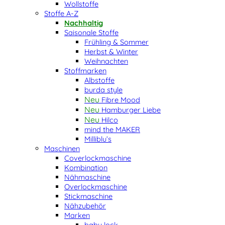
Wollstoffe
Stoffe A-Z
Nachhaltig
Saisonale Stoffe
Frühling & Sommer
Herbst & Winter
Weihnachten
Stoffmarken
Albstoffe
burda style
Fibre Mood
Hamburger Liebe
Hilco
mind the MAKER
Milliblu’s
Maschinen
Coverlockmaschine
Kombination
Nähmaschine
Overlockmaschine
Stickmaschine
Nähzubehör
Marken
baby lock