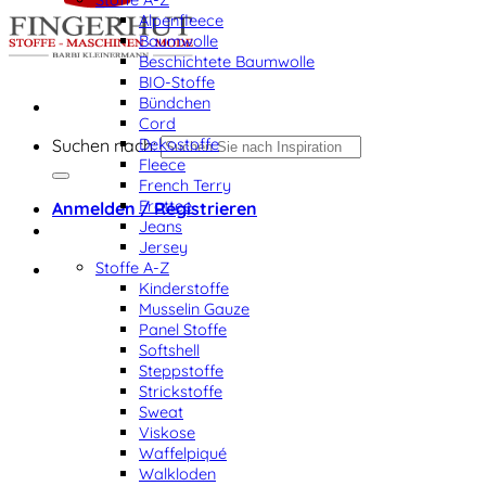
Alpenfleece
Baumwolle
Beschichtete Baumwolle
BIO-Stoffe
Bündchen
Cord
Dekostoffe
Suchen nach:
Fleece
French Terry
Frottee
Anmelden / Registrieren
Jeans
Jersey
Stoffe A-Z
Kinderstoffe
Musselin Gauze
Panel Stoffe
Softshell
Steppstoffe
Strickstoffe
Sweat
Viskose
Waffelpiqué
Walkloden