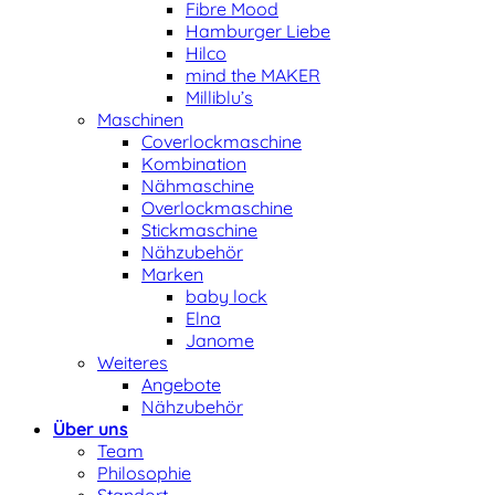
Fibre Mood
Hamburger Liebe
Hilco
mind the MAKER
Milliblu’s
Maschinen
Coverlockmaschine
Kombination
Nähmaschine
Overlockmaschine
Stickmaschine
Nähzubehör
Marken
baby lock
Elna
Janome
Weiteres
Angebote
Nähzubehör
Über uns
Team
Philosophie