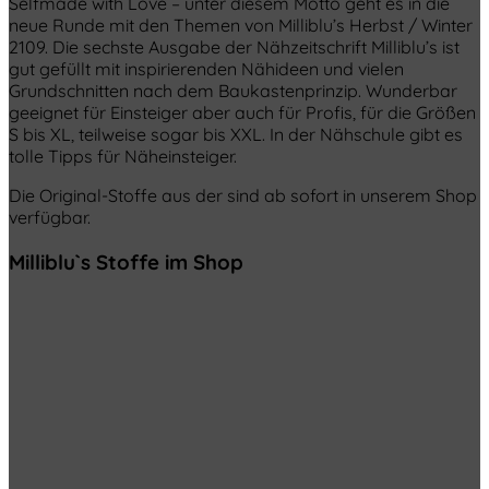
Selfmade with Love – unter diesem Motto geht es in die
neue Runde mit den Themen von Milliblu’s Herbst / Winter
2109. Die sechste Ausgabe der Nähzeitschrift Milliblu’s ist
gut gefüllt mit inspirierenden Nähideen und vielen
Grundschnitten nach dem Baukastenprinzip. Wunderbar
geeignet für Einsteiger aber auch für Profis, für die Größen
S bis XL, teilweise sogar bis XXL. In der Nähschule gibt es
tolle Tipps für Näheinsteiger.
Die Original-Stoffe aus der sind ab sofort in unserem Shop
verfügbar.
Milliblu`s Stoffe im Shop