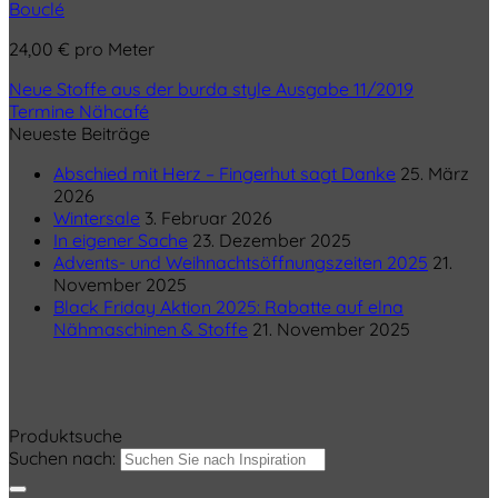
Bouclé
24,00
€
pro Meter
Neue Stoffe aus der burda style Ausgabe 11/2019
Termine Nähcafé
Neueste Beiträge
Abschied mit Herz – Fingerhut sagt Danke
25. März
2026
Wintersale
3. Februar 2026
In eigener Sache
23. Dezember 2025
Advents- und Weihnachtsöffnungszeiten 2025
21.
November 2025
Black Friday Aktion 2025: Rabatte auf elna
Nähmaschinen & Stoffe
21. November 2025
Produktsuche
Suchen nach: