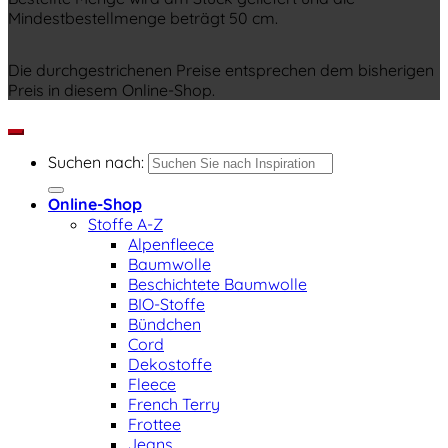
Mindestbestellmenge beträgt 50 cm.
Die durchgestrichenen Preise entsprechen dem bisherigen
Preis in diesem Online-Shop.
Suchen nach:
Online-Shop
Stoffe A-Z
Alpenfleece
Baumwolle
Beschichtete Baumwolle
BIO-Stoffe
Bündchen
Cord
Dekostoffe
Fleece
French Terry
Frottee
Jeans