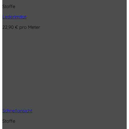
Stoffe
Lederimitat
22,90
€
pro Meter
Schnellansicht
Stoffe