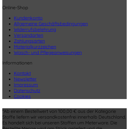
Online-Shop
Kundenkonto
Allgemeine Geschäftsbedingungen
Widerrufsbelehrung
Versandarten
Zahlungsarten
Materialkurzzeichen
Wasch- und Pflegeanweisungen
Informationen
Kontakt
Newsletter
Impressum
Datenschutz
Cookies
*Ab einem Bestellwert von 100,00 € aus der Kategorie
Stoffe liefern wir versandkostenfrei innerhalb Deutschland.
Es handelt sich bei unseren Stoffen um Meterware. Die
Bestellte Menge wird am Stück geliefert und die