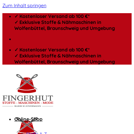
Zum Inhalt springen
✓ Kostenloser Versand ab 100 €*
✓ Exklusive Stoffe & Nähmaschinen in
Wolfenbüttel, Braunschweig und Umgebung
✓ Kostenloser Versand ab 100 €*
✓ Exklusive Stoffe & Nähmaschinen in
Wolfenbüttel, Braunschweig und Umgebung
Online-Shop
Stoffe A-Z