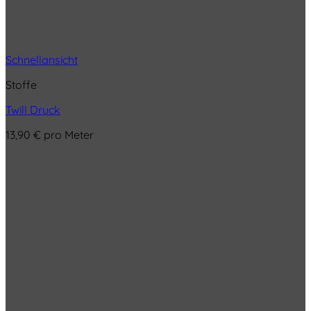
Schnellansicht
Stoffe
Twill Druck
13,90
€
pro Meter