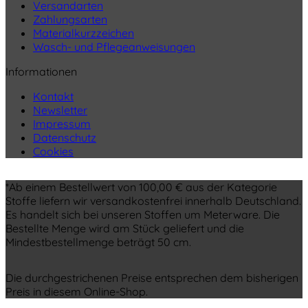
Versandarten
Zahlungsarten
Materialkurzzeichen
Wasch- und Pflegeanweisungen
Informationen
Kontakt
Newsletter
Impressum
Datenschutz
Cookies
*Ab einem Bestellwert von 100,00 € aus der Kategorie
Stoffe liefern wir versandkostenfrei innerhalb Deutschland.
Es handelt sich bei unseren Stoffen um Meterware. Die
Bestellte Menge wird am Stück geliefert und die
Mindestbestellmenge beträgt 50 cm.
Die durchgestrichenen Preise entsprechen dem bisherigen
Preis in diesem Online-Shop.