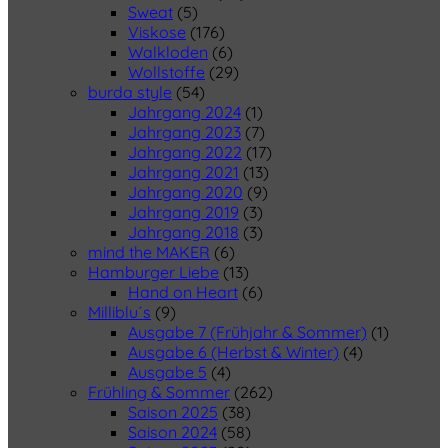
Sweat
(5)
Viskose
(176)
Walkloden
(6)
Wollstoffe
(29)
burda style
(54)
Jahrgang 2024
(1)
Jahrgang 2023
(7)
Jahrgang 2022
(17)
Jahrgang 2021
(13)
Jahrgang 2020
(9)
Jahrgang 2019
(3)
Jahrgang 2018
(3)
mind the MAKER
(6)
Hamburger Liebe
(13)
Hand on Heart
(6)
Milliblu´s
(9)
Ausgabe 7 (Frühjahr & Sommer)
(1)
Ausgabe 6 (Herbst & Winter)
(4)
Ausgabe 5
(4)
Frühling & Sommer
(262)
Saison 2025
(38)
Saison 2024
(58)