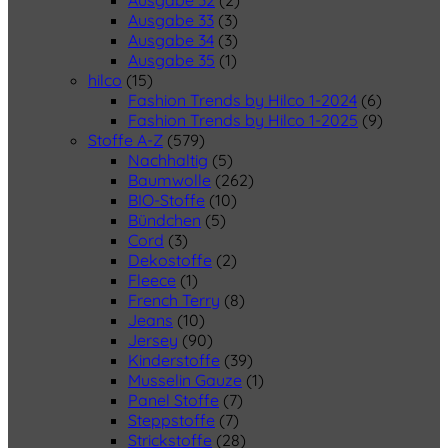
Ausgabe 32
(2)
Ausgabe 33
(3)
Ausgabe 34
(3)
Ausgabe 35
(1)
hilco
(15)
Fashion Trends by Hilco 1-2024
(6)
Fashion Trends by Hilco 1-2025
(9)
Stoffe A-Z
(579)
Nachhaltig
(5)
Baumwolle
(262)
BIO-Stoffe
(10)
Bündchen
(5)
Cord
(3)
Dekostoffe
(2)
Fleece
(1)
French Terry
(8)
Jeans
(10)
Jersey
(90)
Kinderstoffe
(39)
Musselin Gauze
(1)
Panel Stoffe
(7)
Steppstoffe
(7)
Strickstoffe
(28)