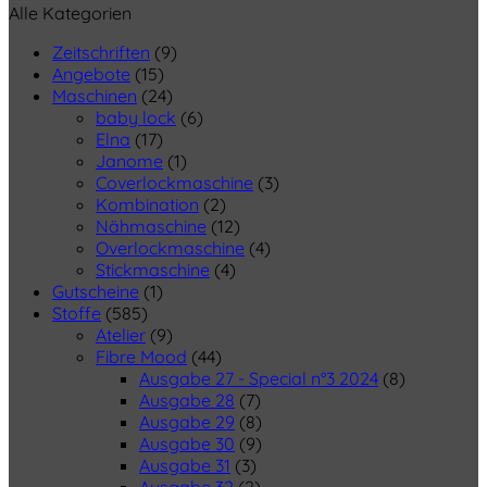
Alle Kategorien
Zeitschriften
(9)
Angebote
(15)
Maschinen
(24)
baby lock
(6)
Elna
(17)
Janome
(1)
Coverlockmaschine
(3)
Kombination
(2)
Nähmaschine
(12)
Overlockmaschine
(4)
Stickmaschine
(4)
Gutscheine
(1)
Stoffe
(585)
Atelier
(9)
Fibre Mood
(44)
Ausgabe 27 - Special n°3 2024
(8)
Ausgabe 28
(7)
Ausgabe 29
(8)
Ausgabe 30
(9)
Ausgabe 31
(3)