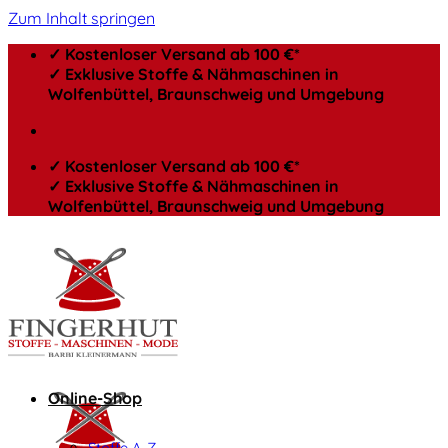
Zum Inhalt springen
✓ Kostenloser Versand ab 100 €*
✓ Exklusive Stoffe & Nähmaschinen in
Wolfenbüttel, Braunschweig und Umgebung
✓ Kostenloser Versand ab 100 €*
✓ Exklusive Stoffe & Nähmaschinen in
Wolfenbüttel, Braunschweig und Umgebung
Online-Shop
Stoffe A-Z