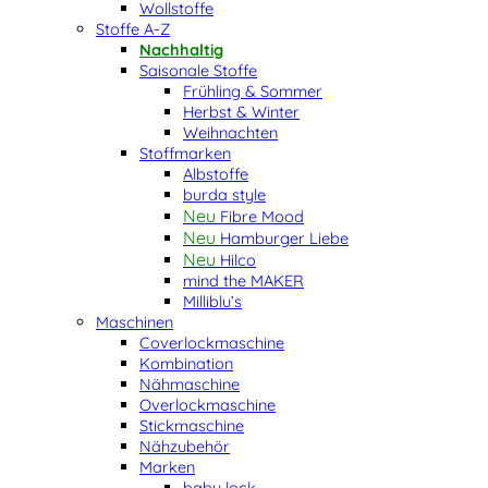
Wollstoffe
Stoffe A-Z
Nachhaltig
Saisonale Stoffe
Frühling & Sommer
Herbst & Winter
Weihnachten
Stoffmarken
Albstoffe
burda style
Fibre Mood
Hamburger Liebe
Hilco
mind the MAKER
Milliblu’s
Maschinen
Coverlockmaschine
Kombination
Nähmaschine
Overlockmaschine
Stickmaschine
Nähzubehör
Marken
baby lock