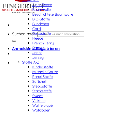
Alpenfleece
Baumwolle
Beschichtete Baumwolle
BIO-Stoffe
Bündchen
Cord
Dekostoffe
Suchen nach:
Fleece
French Terry
Frottee
Anmelden / Registrieren
Jeans
Jersey
Stoffe A-Z
Kinderstoffe
Musselin Gauze
Panel Stoffe
Softshell
Steppstoffe
Strickstoffe
Sweat
Viskose
Waffelpiqué
Walkloden