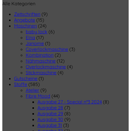
Alle Kategorien
Zeitschriften
(9)
Angebote
(15)
Maschinen
(24)
baby lock
(6)
Elna
(17)
Janome
(1)
Coverlockmaschine
(3)
Kombination
(2)
Nähmaschine
(12)
Overlockmaschine
(4)
Stickmaschine
(4)
Gutscheine
(1)
Stoffe
(585)
Atelier
(9)
Fibre Mood
(44)
Ausgabe 27 - Special n°3 2024
(8)
Ausgabe 28
(7)
Ausgabe 29
(8)
Ausgabe 30
(9)
Ausgabe 31
(3)