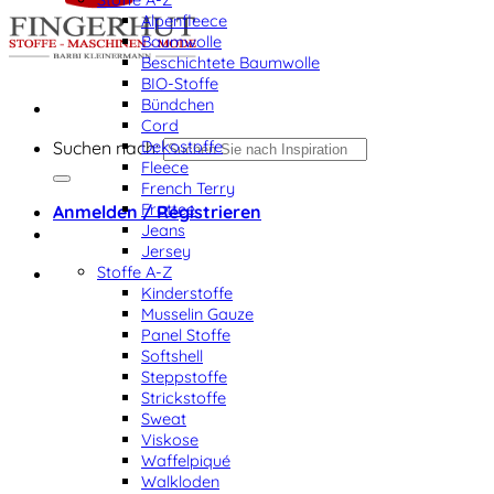
Alpenfleece
Baumwolle
Beschichtete Baumwolle
BIO-Stoffe
Bündchen
Cord
Dekostoffe
Suchen nach:
Fleece
French Terry
Frottee
Anmelden / Registrieren
Jeans
Jersey
Stoffe A-Z
Kinderstoffe
Musselin Gauze
Panel Stoffe
Softshell
Steppstoffe
Strickstoffe
Sweat
Viskose
Waffelpiqué
Walkloden