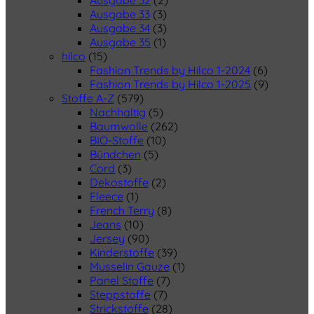
Ausgabe 32
(2)
Ausgabe 33
(3)
Ausgabe 34
(3)
Ausgabe 35
(1)
hilco
(15)
Fashion Trends by Hilco 1-2024
(6)
Fashion Trends by Hilco 1-2025
(9)
Stoffe A-Z
(579)
Nachhaltig
(5)
Baumwolle
(262)
BIO-Stoffe
(10)
Bündchen
(5)
Cord
(3)
Dekostoffe
(2)
Fleece
(1)
French Terry
(8)
Jeans
(10)
Jersey
(90)
Kinderstoffe
(39)
Musselin Gauze
(1)
Panel Stoffe
(7)
Steppstoffe
(7)
Strickstoffe
(28)