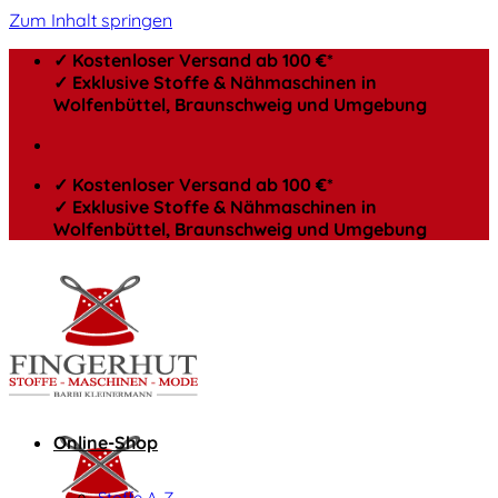
Zum Inhalt springen
✓ Kostenloser Versand ab 100 €*
✓ Exklusive Stoffe & Nähmaschinen in
Wolfenbüttel, Braunschweig und Umgebung
✓ Kostenloser Versand ab 100 €*
✓ Exklusive Stoffe & Nähmaschinen in
Wolfenbüttel, Braunschweig und Umgebung
Online-Shop
Stoffe A-Z