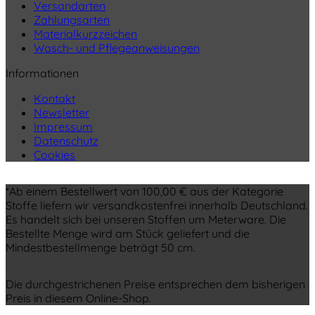
Versandarten
Zahlungsarten
Materialkurzzeichen
Wasch- und Pflegeanweisungen
Informationen
Kontakt
Newsletter
Impressum
Datenschutz
Cookies
*Ab einem Bestellwert von 100,00 € aus der Kategorie
Stoffe liefern wir versandkostenfrei innerhalb Deutschland.
Es handelt sich bei unseren Stoffen um Meterware. Die
Bestellte Menge wird am Stück geliefert und die
Mindestbestellmenge beträgt 50 cm.
Die durchgestrichenen Preise entsprechen dem bisherigen
Preis in diesem Online-Shop.