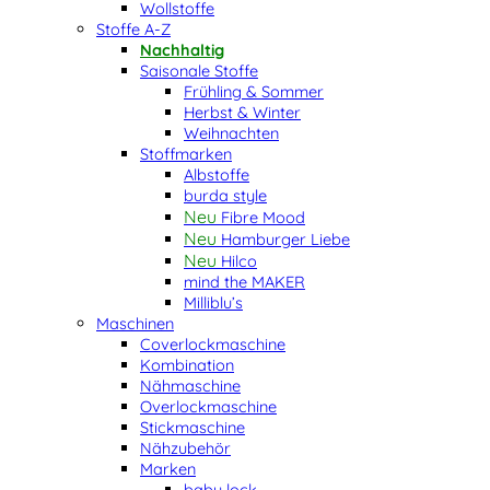
Wollstoffe
Stoffe A-Z
Nachhaltig
Saisonale Stoffe
Frühling & Sommer
Herbst & Winter
Weihnachten
Stoffmarken
Albstoffe
burda style
Fibre Mood
Hamburger Liebe
Hilco
mind the MAKER
Milliblu’s
Maschinen
Coverlockmaschine
Kombination
Nähmaschine
Overlockmaschine
Stickmaschine
Nähzubehör
Marken
baby lock