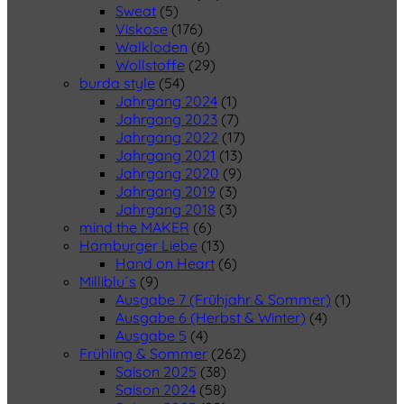
Sweat
(5)
Viskose
(176)
Walkloden
(6)
Wollstoffe
(29)
burda style
(54)
Jahrgang 2024
(1)
Jahrgang 2023
(7)
Jahrgang 2022
(17)
Jahrgang 2021
(13)
Jahrgang 2020
(9)
Jahrgang 2019
(3)
Jahrgang 2018
(3)
mind the MAKER
(6)
Hamburger Liebe
(13)
Hand on Heart
(6)
Milliblu´s
(9)
Ausgabe 7 (Frühjahr & Sommer)
(1)
Ausgabe 6 (Herbst & Winter)
(4)
Ausgabe 5
(4)
Frühling & Sommer
(262)
Saison 2025
(38)
Saison 2024
(58)