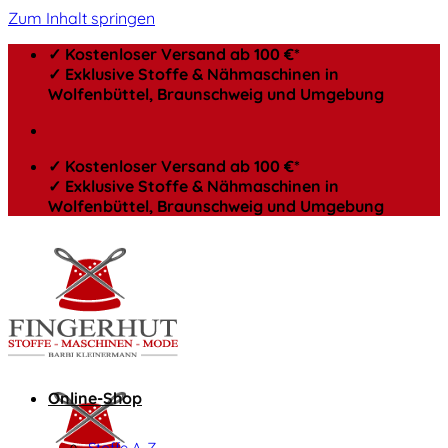
Zum Inhalt springen
✓ Kostenloser Versand ab 100 €*
✓ Exklusive Stoffe & Nähmaschinen in
Wolfenbüttel, Braunschweig und Umgebung
✓ Kostenloser Versand ab 100 €*
✓ Exklusive Stoffe & Nähmaschinen in
Wolfenbüttel, Braunschweig und Umgebung
Online-Shop
Stoffe A-Z