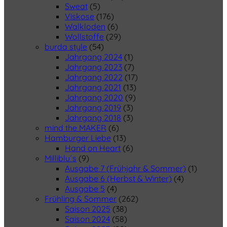
Sweat
(5)
Viskose
(176)
Walkloden
(6)
Wollstoffe
(29)
burda style
(54)
Jahrgang 2024
(1)
Jahrgang 2023
(7)
Jahrgang 2022
(17)
Jahrgang 2021
(13)
Jahrgang 2020
(9)
Jahrgang 2019
(3)
Jahrgang 2018
(3)
mind the MAKER
(6)
Hamburger Liebe
(13)
Hand on Heart
(6)
Milliblu´s
(9)
Ausgabe 7 (Frühjahr & Sommer)
(1)
Ausgabe 6 (Herbst & Winter)
(4)
Ausgabe 5
(4)
Frühling & Sommer
(262)
Saison 2025
(38)
Saison 2024
(58)