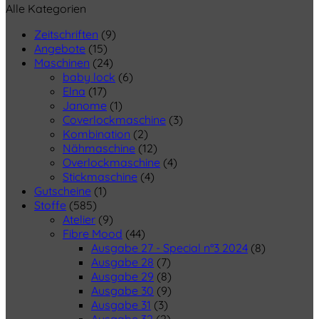
Alle Kategorien
Zeitschriften
(9)
Angebote
(15)
Maschinen
(24)
baby lock
(6)
Elna
(17)
Janome
(1)
Coverlockmaschine
(3)
Kombination
(2)
Nähmaschine
(12)
Overlockmaschine
(4)
Stickmaschine
(4)
Gutscheine
(1)
Stoffe
(585)
Atelier
(9)
Fibre Mood
(44)
Ausgabe 27 - Special n°3 2024
(8)
Ausgabe 28
(7)
Ausgabe 29
(8)
Ausgabe 30
(9)
Ausgabe 31
(3)