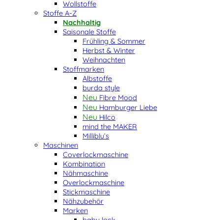
Wollstoffe
Stoffe A-Z
Nachhaltig
Saisonale Stoffe
Frühling & Sommer
Herbst & Winter
Weihnachten
Stoffmarken
Albstoffe
burda style
Fibre Mood
Hamburger Liebe
Hilco
mind the MAKER
Milliblu’s
Maschinen
Coverlockmaschine
Kombination
Nähmaschine
Overlockmaschine
Stickmaschine
Nähzubehör
Marken
baby lock