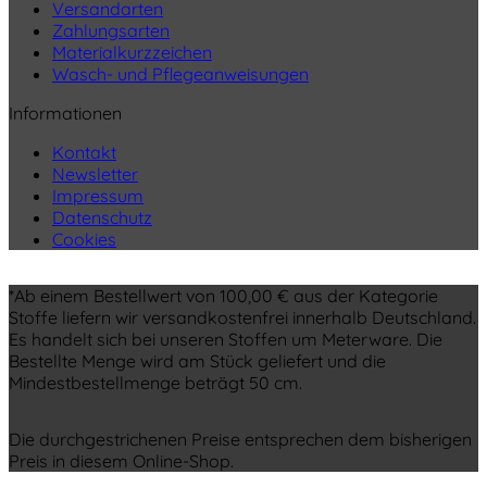
Versandarten
Zahlungsarten
Materialkurzzeichen
Wasch- und Pflegeanweisungen
Informationen
Kontakt
Newsletter
Impressum
Datenschutz
Cookies
*Ab einem Bestellwert von 100,00 € aus der Kategorie
Stoffe liefern wir versandkostenfrei innerhalb Deutschland.
Es handelt sich bei unseren Stoffen um Meterware. Die
Bestellte Menge wird am Stück geliefert und die
Mindestbestellmenge beträgt 50 cm.
Die durchgestrichenen Preise entsprechen dem bisherigen
Preis in diesem Online-Shop.