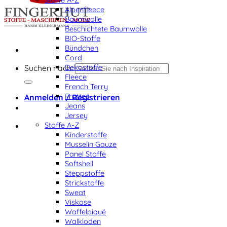
Alpenfleece
Baumwolle
Beschichtete Baumwolle
BIO-Stoffe
Bündchen
Cord
Dekostoffe
Suchen nach:
Fleece
French Terry
Frottee
Anmelden / Registrieren
Jeans
Jersey
Stoffe A-Z
Kinderstoffe
Musselin Gauze
Panel Stoffe
Softshell
Steppstoffe
Strickstoffe
Sweat
Viskose
Waffelpiqué
Walkloden