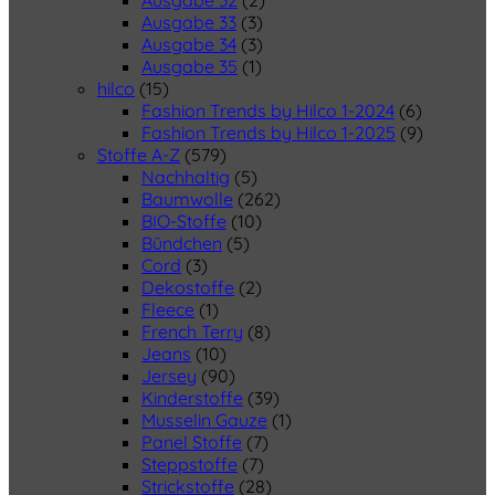
Ausgabe 32
(2)
Ausgabe 33
(3)
Ausgabe 34
(3)
Ausgabe 35
(1)
hilco
(15)
Fashion Trends by Hilco 1-2024
(6)
Fashion Trends by Hilco 1-2025
(9)
Stoffe A-Z
(579)
Nachhaltig
(5)
Baumwolle
(262)
BIO-Stoffe
(10)
Bündchen
(5)
Cord
(3)
Dekostoffe
(2)
Fleece
(1)
French Terry
(8)
Jeans
(10)
Jersey
(90)
Kinderstoffe
(39)
Musselin Gauze
(1)
Panel Stoffe
(7)
Steppstoffe
(7)
Strickstoffe
(28)