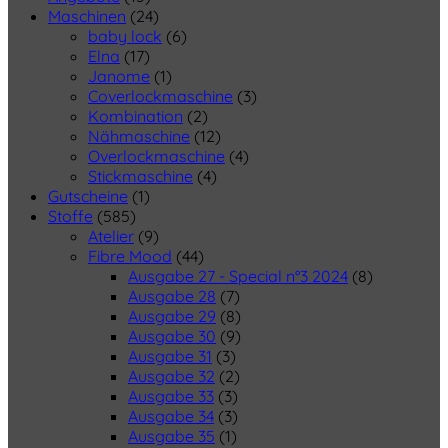
Maschinen
(24)
baby lock
(6)
Elna
(17)
Janome
(1)
Coverlockmaschine
(3)
Kombination
(2)
Nähmaschine
(12)
Overlockmaschine
(4)
Stickmaschine
(4)
Gutscheine
(1)
Stoffe
(585)
Atelier
(9)
Fibre Mood
(44)
Ausgabe 27 - Special n°3 2024
(8)
Ausgabe 28
(7)
Ausgabe 29
(8)
Ausgabe 30
(9)
Ausgabe 31
(3)
Ausgabe 32
(2)
Ausgabe 33
(3)
Ausgabe 34
(3)
Ausgabe 35
(1)