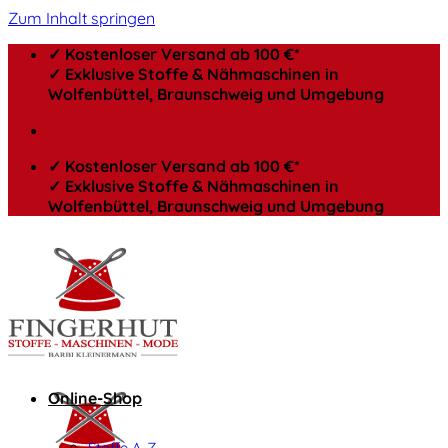
Zum Inhalt springen
✓ Kostenloser Versand ab 100 €*
✓ Exklusive Stoffe & Nähmaschinen in
Wolfenbüttel, Braunschweig und Umgebung
✓ Kostenloser Versand ab 100 €*
✓ Exklusive Stoffe & Nähmaschinen in
Wolfenbüttel, Braunschweig und Umgebung
Online-Shop
Stoffe A-Z