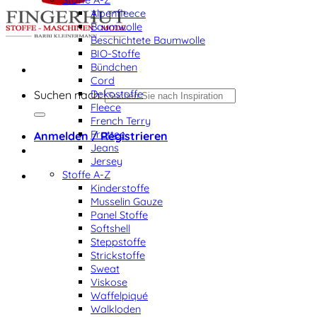
Alpenfleece
Baumwolle
Beschichtete Baumwolle
BIO-Stoffe
Bündchen
Cord
Dekostoffe
Suchen nach:
Fleece
French Terry
Frottee
Anmelden / Registrieren
Jeans
Jersey
Stoffe A-Z
Kinderstoffe
Musselin Gauze
Panel Stoffe
Softshell
Steppstoffe
Strickstoffe
Sweat
Viskose
Waffelpiqué
Walkloden