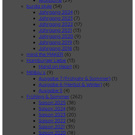
Wollstoffe
(29)
burda style
(54)
Jahrgang 2024
(1)
Jahrgang 2023
(7)
Jahrgang 2022
(17)
Jahrgang 2021
(13)
Jahrgang 2020
(9)
Jahrgang 2019
(3)
Jahrgang 2018
(3)
mind the MAKER
(6)
Hamburger Liebe
(13)
Hand on Heart
(6)
Milliblu´s
(9)
Ausgabe 7 (Frühjahr & Sommer)
(1)
Ausgabe 6 (Herbst & Winter)
(4)
Ausgabe 5
(4)
Frühling & Sommer
(262)
Saison 2025
(38)
Saison 2024
(58)
Saison 2023
(20)
Saison 2022
(34)
Saison 2021
(35)
Saison 2020
(18)