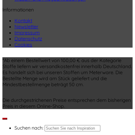
Informationen
Kontakt
Newsletter
Impressum
Datenschutz
Cookies
*Ab einem Bestellwert von 100,00 € aus der Kategorie
Stoffe liefern wir versandkostenfrei innerhalb Deutschland.
Es handelt sich bei unseren Stoffen um Meterware. Die
Bestellte Menge wird am Stück geliefert und die
Mindestbestellmenge beträgt 50 cm.
Die durchgestrichenen Preise entsprechen dem bisherigen
Preis in diesem Online-Shop.
Suchen nach: