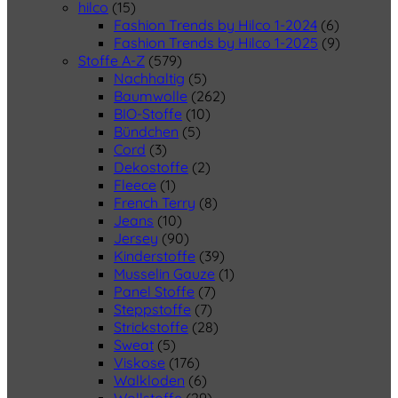
hilco
(15)
Fashion Trends by Hilco 1-2024
(6)
Fashion Trends by Hilco 1-2025
(9)
Stoffe A-Z
(579)
Nachhaltig
(5)
Baumwolle
(262)
BIO-Stoffe
(10)
Bündchen
(5)
Cord
(3)
Dekostoffe
(2)
Fleece
(1)
French Terry
(8)
Jeans
(10)
Jersey
(90)
Kinderstoffe
(39)
Musselin Gauze
(1)
Panel Stoffe
(7)
Steppstoffe
(7)
Strickstoffe
(28)
Sweat
(5)
Viskose
(176)
Walkloden
(6)