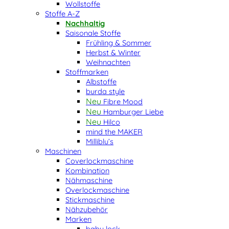
Wollstoffe
Stoffe A-Z
Nachhaltig
Saisonale Stoffe
Frühling & Sommer
Herbst & Winter
Weihnachten
Stoffmarken
Albstoffe
burda style
Fibre Mood
Hamburger Liebe
Hilco
mind the MAKER
Milliblu’s
Maschinen
Coverlockmaschine
Kombination
Nähmaschine
Overlockmaschine
Stickmaschine
Nähzubehör
Marken
baby lock