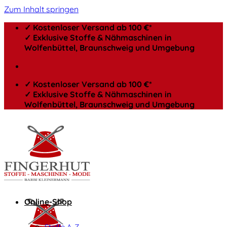
Zum Inhalt springen
✓ Kostenloser Versand ab 100 €*
✓ Exklusive Stoffe & Nähmaschinen in
Wolfenbüttel, Braunschweig und Umgebung
✓ Kostenloser Versand ab 100 €*
✓ Exklusive Stoffe & Nähmaschinen in
Wolfenbüttel, Braunschweig und Umgebung
Online-Shop
Stoffe A-Z