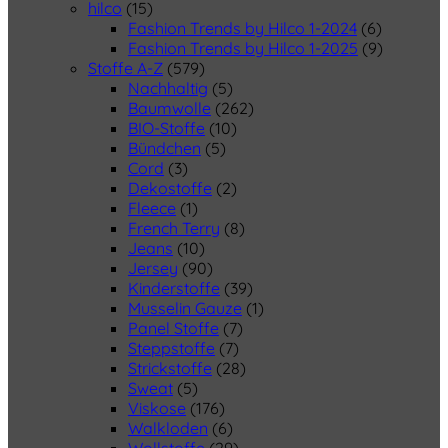
hilco
(15)
Fashion Trends by Hilco 1-2024
(6)
Fashion Trends by Hilco 1-2025
(9)
Stoffe A-Z
(579)
Nachhaltig
(5)
Baumwolle
(262)
BIO-Stoffe
(10)
Bündchen
(5)
Cord
(3)
Dekostoffe
(2)
Fleece
(1)
French Terry
(8)
Jeans
(10)
Jersey
(90)
Kinderstoffe
(39)
Musselin Gauze
(1)
Panel Stoffe
(7)
Steppstoffe
(7)
Strickstoffe
(28)
Sweat
(5)
Viskose
(176)
Walkloden
(6)