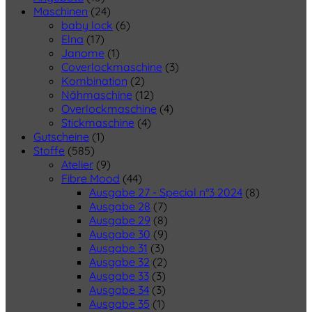
Maschinen
(24)
baby lock
(6)
Elna
(17)
Janome
(1)
Coverlockmaschine
(3)
Kombination
(2)
Nähmaschine
(12)
Overlockmaschine
(4)
Stickmaschine
(4)
Gutscheine
(1)
Stoffe
(585)
Atelier
(9)
Fibre Mood
(44)
Ausgabe 27 - Special n°3 2024
(8)
Ausgabe 28
(7)
Ausgabe 29
(8)
Ausgabe 30
(9)
Ausgabe 31
(3)
Ausgabe 32
(2)
Ausgabe 33
(3)
Ausgabe 34
(3)
Ausgabe 35
(1)