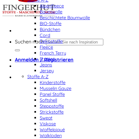
Alpenfleece
Baumwolle
Beschichtete Baumwolle
BIO-Stoffe
Bündchen
Cord
Dekostoffe
Suchen nach:
Fleece
French Terry
Frottee
Anmelden / Registrieren
Jeans
Jersey
Stoffe A-Z
Kinderstoffe
Musselin Gauze
Panel Stoffe
Softshell
Steppstoffe
Strickstoffe
Sweat
Viskose
Waffelpiqué
Walkloden