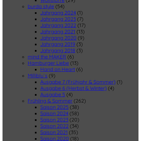
Wollstoffe
(29)
burda style
(54)
Jahrgang 2024
(1)
Jahrgang 2023
(7)
Jahrgang 2022
(17)
Jahrgang 2021
(13)
Jahrgang 2020
(9)
Jahrgang 2019
(3)
Jahrgang 2018
(3)
mind the MAKER
(6)
Hamburger Liebe
(13)
Hand on Heart
(6)
Milliblu´s
(9)
Ausgabe 7 (Frühjahr & Sommer)
(1)
Ausgabe 6 (Herbst & Winter)
(4)
Ausgabe 5
(4)
Frühling & Sommer
(262)
Saison 2025
(38)
Saison 2024
(58)
Saison 2023
(20)
Saison 2022
(34)
Saison 2021
(35)
Saison 2020
(18)