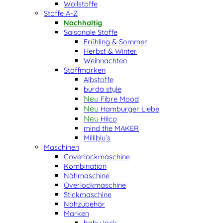
Wollstoffe
Stoffe A-Z
Nachhaltig
Saisonale Stoffe
Frühling & Sommer
Herbst & Winter
Weihnachten
Stoffmarken
Albstoffe
burda style
Fibre Mood
Hamburger Liebe
Hilco
mind the MAKER
Milliblu’s
Maschinen
Coverlockmaschine
Kombination
Nähmaschine
Overlockmaschine
Stickmaschine
Nähzubehör
Marken
baby lock