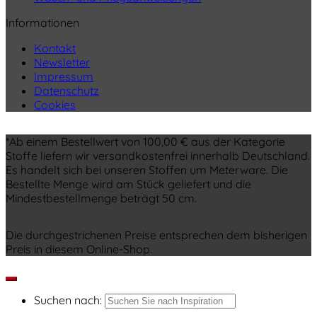
Informationen
Kontakt
Newsletter
Impressum
Datenschutz
Cookies
*Ab einem Bestellwert von 100,00 € aus der Kategorie
Stoffe liefern wir versandkostenfrei innerhalb Deutschland.
Es handelt sich bei unseren Stoffen um Meterware. Die
Bestellte Menge wird am Stück geliefert und die
Mindestbestellmenge beträgt 50 cm.
Die durchgestrichenen Preise entsprechen dem bisherigen
Preis in diesem Online-Shop.
Suchen nach: