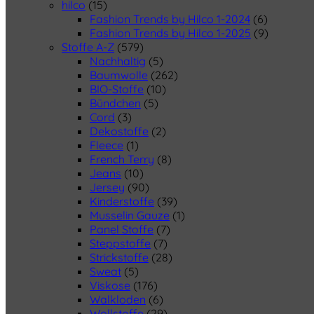
hilco
(15)
Fashion Trends by Hilco 1-2024
(6)
Fashion Trends by Hilco 1-2025
(9)
Stoffe A-Z
(579)
Nachhaltig
(5)
Baumwolle
(262)
BIO-Stoffe
(10)
Bündchen
(5)
Cord
(3)
Dekostoffe
(2)
Fleece
(1)
French Terry
(8)
Jeans
(10)
Jersey
(90)
Kinderstoffe
(39)
Musselin Gauze
(1)
Panel Stoffe
(7)
Steppstoffe
(7)
Strickstoffe
(28)
Sweat
(5)
Viskose
(176)
Walkloden
(6)
Wollstoffe
(29)