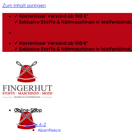
Zum Inhalt springen
✓ Kostenloser Versand ab 100 €*
✓ Exklusive Stoffe & Nähmaschinen in Wolfenbütte
✓ Kostenloser Versand ab 100 €*
✓ Exklusive Stoffe & Nähmaschinen in Wolfenbütte
Online-Shop
Stoffe A-Z
Alpenfleece