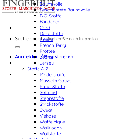
Baumwolle
Beschichtete Baumwolle
BIO-Stoffe
Bündchen
Cord
Dekostoffe
Suchen nach:
Fleece
French Terry
Frottee
Anmelden / Registrieren
Jeans
Jersey
Stoffe A-Z
Kinderstoffe
Musselin Gauze
Panel Stoffe
Softshell
Steppstoffe
Strickstoffe
Sweat
Viskose
Waffelpiqué
Walkloden
Wollstoffe