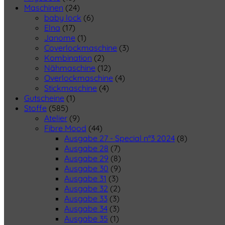
Maschinen
(24)
baby lock
(6)
Elna
(17)
Janome
(1)
Coverlockmaschine
(3)
Kombination
(2)
Nähmaschine
(12)
Overlockmaschine
(4)
Stickmaschine
(4)
Gutscheine
(1)
Stoffe
(585)
Atelier
(9)
Fibre Mood
(44)
Ausgabe 27 - Special n°3 2024
(8)
Ausgabe 28
(7)
Ausgabe 29
(8)
Ausgabe 30
(9)
Ausgabe 31
(3)
Ausgabe 32
(2)
Ausgabe 33
(3)
Ausgabe 34
(3)
Ausgabe 35
(1)