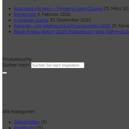
Abschied mit Herz – Fingerhut sagt Danke
25. März 20
Wintersale
3. Februar 2026
In eigener Sache
23. Dezember 2025
Advents- und Weihnachtsöffnungszeiten 2025
21. Nov
Black Friday Aktion 2025: Rabatte auf elna Nähmasch
Produktsuche
Suchen nach:
Alle Kategorien
Zeitschriften
(9)
Angebote
(15)