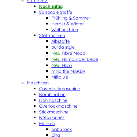
Stoffe A-Z
Nachhaltig
Saisonale Stoffe
Frühling & Sommer
Herbst & Winter
Weihnachten
Stoffmarken
Albstoffe
burda style
Fibre Mood
Hamburger Liebe
Hilco
mind the MAKER
Milliblu’s
Maschinen
Coverlockmaschine
Kombination
Nähmaschine
Overlockmaschine
Stickmaschine
Nähzubehör
Marken
baby lock
Elna