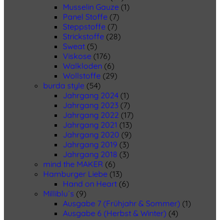
Musselin Gauze
(1)
Panel Stoffe
(7)
Steppstoffe
(7)
Strickstoffe
(28)
Sweat
(5)
Viskose
(176)
Walkloden
(6)
Wollstoffe
(29)
burda style
(54)
Jahrgang 2024
(1)
Jahrgang 2023
(7)
Jahrgang 2022
(17)
Jahrgang 2021
(13)
Jahrgang 2020
(9)
Jahrgang 2019
(3)
Jahrgang 2018
(3)
mind the MAKER
(6)
Hamburger Liebe
(13)
Hand on Heart
(6)
Milliblu´s
(9)
Ausgabe 7 (Frühjahr & Sommer)
(1)
Ausgabe 6 (Herbst & Winter)
(4)