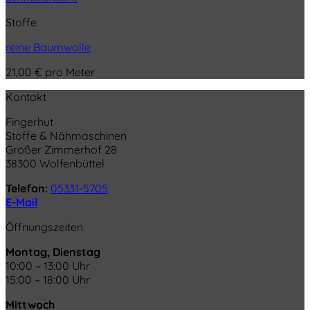
Stoffe
reine Baumwolle
21,00
€
pro Meter
Kontakt
Fingerhut
Stoffe & Nähmaschinen
Großer Zimmerhof 28
38300 Wolfenbüttel
Telefon:
05331-5705
E-Mail
Öffnungszeiten
Montag, Dienstag
10:00 – 13:00 Uhr
15:00 – 18:00 Uhr
Mittwoch