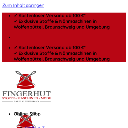
Zum Inhalt springen
✓ Kostenloser Versand ab 100 €*
✓ Exklusive Stoffe & Nähmaschinen in
Wolfenbüttel, Braunschweig und Umgebung
✓ Kostenloser Versand ab 100 €*
✓ Exklusive Stoffe & Nähmaschinen in
Wolfenbüttel, Braunschweig und Umgebung
Online-Shop
Stoffe A-Z