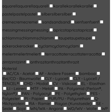
aquarell
aquarell
aquarell
koralle
koralle
koralle
pastel
pastel
pastel
silber
silber
silber
creme
creme
creme
sand
sand
sand
senf
senf
senf
messing
messing
messing
apricot
apricot
apricot
schlamm
schlamm
schlamm
taupe
taupe
taupe
ocker
ocker
ocker
cyclam
cyclam
cyclam
meliert
meliert
meliert
terracotta
terracotta
terracotta
zimt
zimt
zimt
anthrazit
anthrazit
anthrazit
Material
AC/CA - Acetat
AF - Andere Fasern
bomboo
BW/CO - Baumwolle
CLY - Lyocell
CLY - Lyocell /
TENCEL®
CMD - Modal
CV - Viskose
EL - Elasthan
LI - Leinen
MTF - Metall
PA - Polyamid (Perlon®,
Nylon®)
PAN - Polyacryl
PE - Polyethylen
PES -
Polyester
PI - Papier
PUR/PU - Polyurethan
Q-
Milchprotein
RA - Ramie
Rayon (Kunstseide)
SE -
Seide
Soja
WN/WA - Angora
WO/WV - Wolle
WP