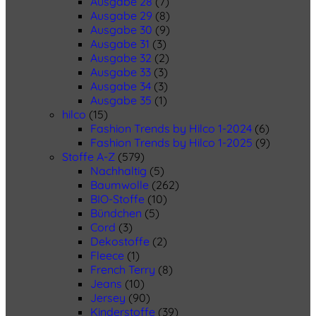
Ausgabe 28
(7)
Ausgabe 29
(8)
Ausgabe 30
(9)
Ausgabe 31
(3)
Ausgabe 32
(2)
Ausgabe 33
(3)
Ausgabe 34
(3)
Ausgabe 35
(1)
hilco
(15)
Fashion Trends by Hilco 1-2024
(6)
Fashion Trends by Hilco 1-2025
(9)
Stoffe A-Z
(579)
Nachhaltig
(5)
Baumwolle
(262)
BIO-Stoffe
(10)
Bündchen
(5)
Cord
(3)
Dekostoffe
(2)
Fleece
(1)
French Terry
(8)
Jeans
(10)
Jersey
(90)
Kinderstoffe
(39)