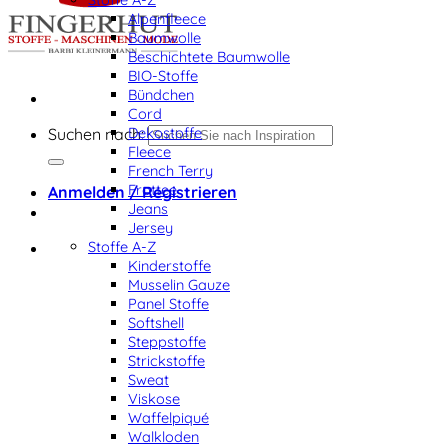
Alpenfleece
Baumwolle
Beschichtete Baumwolle
BIO-Stoffe
Bündchen
Cord
Dekostoffe
Suchen nach:
Fleece
French Terry
Frottee
Anmelden / Registrieren
Jeans
Jersey
Stoffe A-Z
Kinderstoffe
Musselin Gauze
Panel Stoffe
Softshell
Steppstoffe
Strickstoffe
Sweat
Viskose
Waffelpiqué
Walkloden