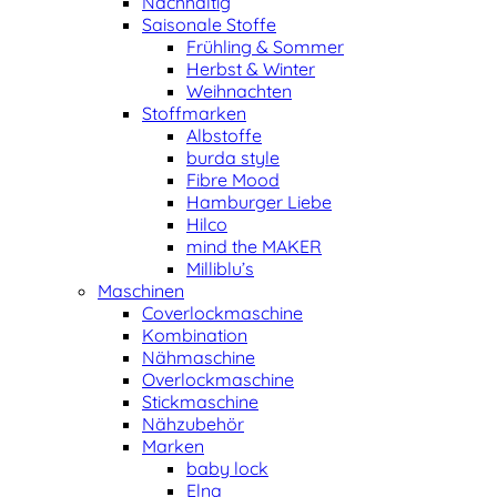
Nachhaltig
Saisonale Stoffe
Frühling & Sommer
Herbst & Winter
Weihnachten
Stoffmarken
Albstoffe
burda style
Fibre Mood
Hamburger Liebe
Hilco
mind the MAKER
Milliblu’s
Maschinen
Coverlockmaschine
Kombination
Nähmaschine
Overlockmaschine
Stickmaschine
Nähzubehör
Marken
baby lock
Elna