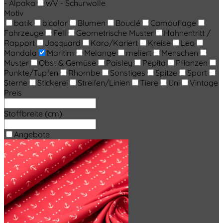
- Alpaka
WV - Schurwolle
Motiv
batik
bicolor
Blumen
Bouclé
Camouflage
Fahrzeuge
Fell
Geometrische Muster
Hahnentritt /
Rapport
Jacquard
Karo/Kariert
Kreise
Leo
Mandala
Maritim
Melange
meliert
Menschen
Muster
Obst & Gemüse
Paisley
Pepita
Pflanzen
Punkte/Tupfen
Rhombe
Sonstiges
Spitze
Sport
Sterne
Stickerei
Streifen/Linien
Tiere
Uni
Vintage
Preis
Stoffbreite (cm)
Angebote