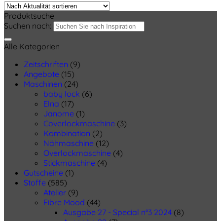
Produktsuche
Suchen nach:
Alle Kategorien
Zeitschriften
(9)
Angebote
(15)
Maschinen
(24)
baby lock
(6)
Elna
(17)
Janome
(1)
Coverlockmaschine
(3)
Kombination
(2)
Nähmaschine
(12)
Overlockmaschine
(4)
Stickmaschine
(4)
Gutscheine
(1)
Stoffe
(585)
Atelier
(9)
Fibre Mood
(44)
Ausgabe 27 - Special n°3 2024
(8)