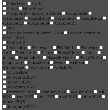
Gutscheine
Stoffe
Atelier
Fibre Mood
Ausgabe 27 - Special n°3 2024
Ausgabe 28
Ausgabe 29
Ausgabe 30
Ausgabe 31
Ausgabe 32
Ausgabe 33
Ausgabe 34
Ausgabe 35
hilco
Fashion Trends by Hilco 1-2024
Fashion Trends by
Hilco 1-2025
Stoffe A-Z
Nachhaltig
Baumwolle
BIO-Stoffe
Bündchen
Cord
Dekostoffe
Fleece
French Terry
Jeans
Jersey
Kinderstoffe
Musselin Gauze
Panel Stoffe
Steppstoffe
Strickstoffe
Sweat
Viskose
Waffelpiqué
Walkloden
Wollstoffe
burda style
Jahrgang 2024
Januar 2024
Jahrgang 2023
Dezember 2023
Oktober 2023
August 2023
Juli
2023
Juni 2023
Mai 2023
April 2023
März 2023
Januar 2023
Jahrgang 2022