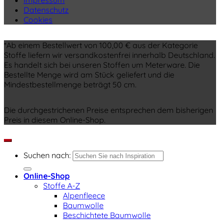
Impressum
Datenschutz
Cookies
*Ab einem Bestellwert von 100,00 € aus der Kategorie
Stoffe liefern wir versandkostenfrei innerhalb Deutschland.
Es handelt sich bei unseren Stoffen um Meterware. Die
Bestellte Menge wird am Stück geliefert und die
Mindestbestellmenge beträgt 50 cm.
Die durchgestrichenen Preise entsprechen dem bisherigen
Preis in diesem Online-Shop.
Suchen nach:
Online-Shop
Stoffe A-Z
Alpenfleece
Baumwolle
Beschichtete Baumwolle