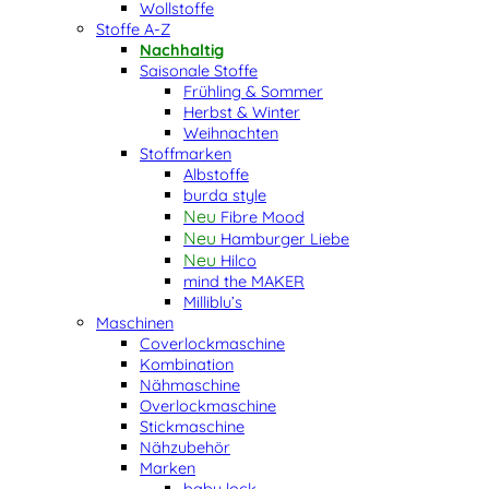
Wollstoffe
Stoffe A-Z
Nachhaltig
Saisonale Stoffe
Frühling & Sommer
Herbst & Winter
Weihnachten
Stoffmarken
Albstoffe
burda style
Fibre Mood
Hamburger Liebe
Hilco
mind the MAKER
Milliblu’s
Maschinen
Coverlockmaschine
Kombination
Nähmaschine
Overlockmaschine
Stickmaschine
Nähzubehör
Marken
baby lock