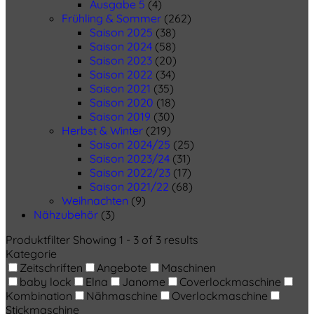
Ausgabe 5
(4)
Frühling & Sommer
(262)
Saison 2025
(38)
Saison 2024
(58)
Saison 2023
(20)
Saison 2022
(34)
Saison 2021
(35)
Saison 2020
(18)
Saison 2019
(30)
Herbst & Winter
(219)
Saison 2024/25
(25)
Saison 2023/24
(31)
Saison 2022/23
(17)
Saison 2021/22
(68)
Weihnachten
(9)
Nähzubehör
(3)
Produktfilter
Showing 1 - 3 of 3 results
Kategorie
Zeitschriften
Angebote
Maschinen
baby lock
Elna
Janome
Coverlockmaschine
Kombination
Nähmaschine
Overlockmaschine
Stickmaschine