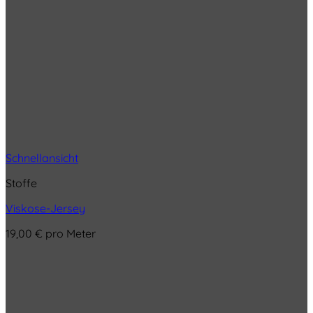
Schnellansicht
Stoffe
Viskose-Jersey
19,00
€
pro Meter