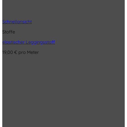
Schnellansicht
Stoffe
elastischer Leggingsstoff
19,00
€
pro Meter