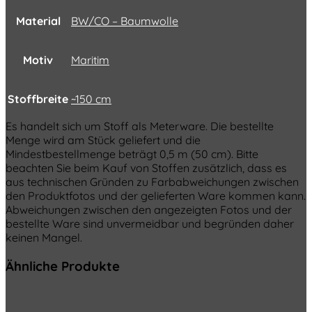
Material
BW/CO – Baumwolle
Motiv
Maritim
Stoffbreite
~150 cm
Es handelt sich um Stoff als Meterware. Die bestellte
Menge wird am Stück geliefert und die
Mindestbestellmenge beträgt 0,5 m (50 cm). Bitte
beachten Sie beim Kauf von Stoffen zusätzlich, dass es
aus technischen Gründen zu Farbabweichungen zwischen
den Produktfotos und der gelieferten Ware kommen kann.
Abweichungen zwischen den angezeigten Fotos und der
bestellte Ware sind unvermeidbar und begründen daher
keinen Mangel.
Ähnliche Produkte