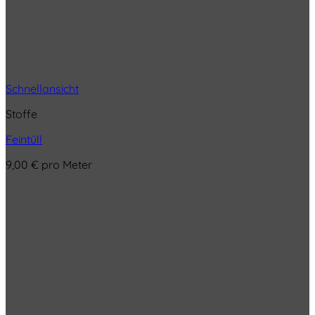
Schnellansicht
Stoffe
Feintüll
9,00
€
pro Meter