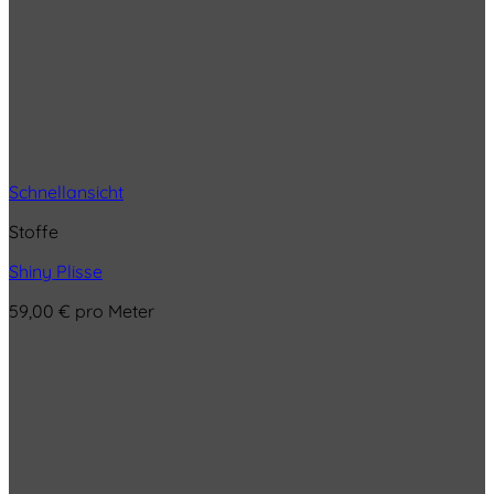
Schnellansicht
Stoffe
Shiny Plisse
59,00
€
pro Meter