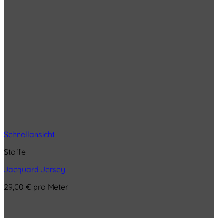
Schnellansicht
Stoffe
Jacquard Jersey
29,00
€
pro Meter