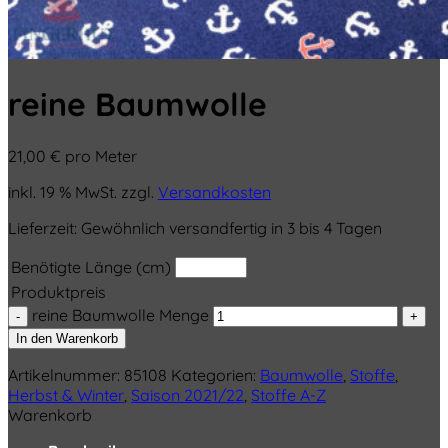
reine Baumwolle
21,00
€
pro Meter
inkl. 19 % MwSt.
zzgl.
Versandkosten
Lieferzeit:
Gewöhnlich versandfertig in 3 bis 4 Tagen
Benötigte Länge (cm)
Produktpreis
reine Baumwolle Menge
In den Warenkorb
Artikelnummer:
85108
Kategorien:
Baumwolle
,
Stoffe
,
Herbst & Winter
,
Saison 2021/22
,
Stoffe A-Z
Warenkorb