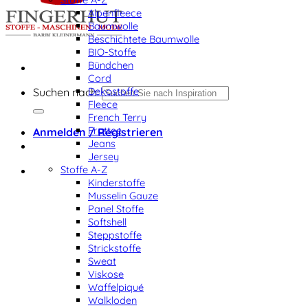
Alpenfleece
Baumwolle
Beschichtete Baumwolle
BIO-Stoffe
Bündchen
Cord
Dekostoffe
Suchen nach:
Fleece
French Terry
Frottee
Anmelden / Registrieren
Jeans
Jersey
Stoffe A-Z
Kinderstoffe
Musselin Gauze
Panel Stoffe
Softshell
Steppstoffe
Strickstoffe
Sweat
Viskose
Waffelpiqué
Walkloden