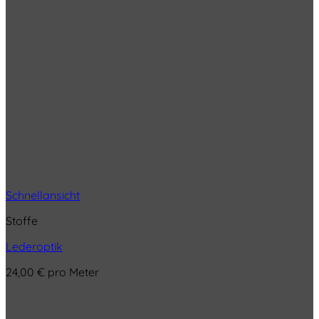
Schnellansicht
Stoffe
Lederoptik
24,00
€
pro Meter