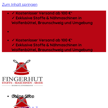
Zum Inhalt springen
✓ Kostenloser Versand ab 100 €*
✓ Exklusive Stoffe & Nähmaschinen in
Wolfenbüttel, Braunschweig und Umgebung
✓ Kostenloser Versand ab 100 €*
✓ Exklusive Stoffe & Nähmaschinen in
Wolfenbüttel, Braunschweig und Umgebung
Online-Shop
Stoffe A-Z