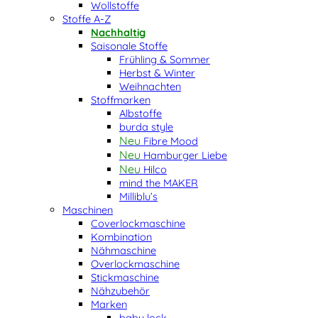
Wollstoffe
Stoffe A-Z
Nachhaltig
Saisonale Stoffe
Frühling & Sommer
Herbst & Winter
Weihnachten
Stoffmarken
Albstoffe
burda style
Fibre Mood
Hamburger Liebe
Hilco
mind the MAKER
Milliblu’s
Maschinen
Coverlockmaschine
Kombination
Nähmaschine
Overlockmaschine
Stickmaschine
Nähzubehör
Marken
baby lock