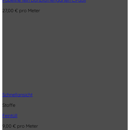
Popeline fein Duftblumengarten C.Pauli
27,00
€
pro Meter
Schnellansicht
Stoffe
Feintüll
9,00
€
pro Meter