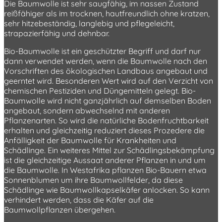
Die Baumwolle ist sehr saugfähig, im nassen Zustand
reißfähiger als im trocknen, hautfreundlich ohne kratzen,
sehr hitzebeständig, langlebig und pflegeleicht,
strapazierfähig und dehnbar.
Bio-Baumwolle ist ein geschützter Begriff und darf nur
dann verwendet werden, wenn die Baumwolle nach den
Vorschriften des ökologischen Landbaus angebaut und
geerntet wird. Besonderen Wert wird auf den Verzicht von
chemischen Pestiziden und Düngemitteln gelegt. Bio-
Baumwolle wird nicht ganzjährlich auf demselben Boden
angebaut, sondern abwechselnd mit anderen
Pflanzenarten. So wird die natürliche Bodenfruchtbarkeit
erhalten und gleichzeitig reduziert dieses Prozedere die
Anfälligkeit der Baumwolle für Krankheiten und
Schädlinge. Ein weiteres Mittel zur Schädlingsbekämpfung
ist die gleichzeitige Aussaat anderer Pflanzen in und um
die Baumwolle. In Westafrika pflanzen Bio-Bauern etwa
Sonnenblumen um ihre Baumwollfelder, da diese
Schädlinge wie Baumwollkapselkäfer anlocken. So kann
verhindert werden, dass die Käfer auf die
Baumwollpflanzen übergehen.