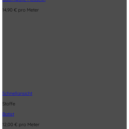
14,90
€
pro Meter
Schnellansicht
Stoffe
Batist
12,00
€
pro Meter