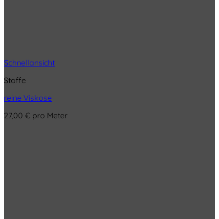
Schnellansicht
Stoffe
reine Viskose
27,00
€
pro Meter