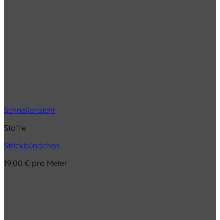
Schnellansicht
Stoffe
Strickbündchen
19,00
€
pro Meter