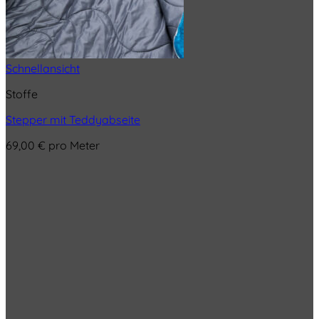
Schnellansicht
Stoffe
Stepper mit Teddyabseite
69,00
€
pro Meter