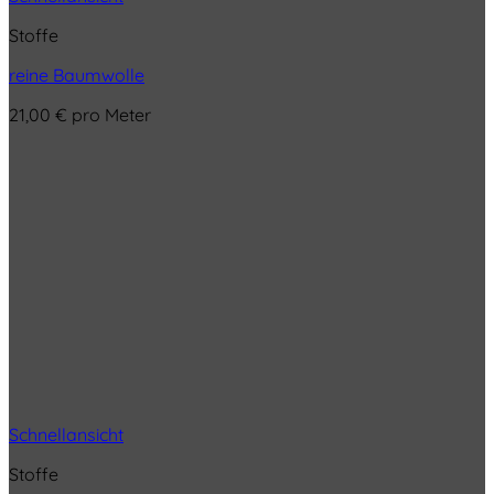
Stoffe
reine Baumwolle
21,00
€
pro Meter
Schnellansicht
Stoffe