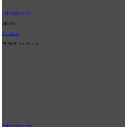
Schnellansicht
Stoffe
Viskose
15,00
€
pro Meter
Schnellansicht