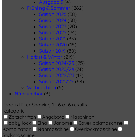
Ausgabe 5
(4)
Frühling & Sommer
(262)
Saison 2025
(38)
Saison 2024
(58)
Saison 2023
(20)
Saison 2022
(34)
Saison 2021
(35)
Saison 2020
(18)
Saison 2019
(30)
Herbst & Winter
(219)
Saison 2024/25
(25)
Saison 2023/24
(31)
Saison 2022/23
(17)
Saison 2021/22
(68)
Weihnachten
(9)
Nähzubehör
(3)
Produktfilter
Showing 1 - 6 of 6 results
Kategorie
Zeitschriften
Angebote
Maschinen
baby lock
Elna
Janome
Coverlockmaschine
Kombination
Nähmaschine
Overlockmaschine
Stickmaschine