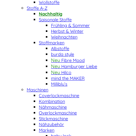
Wollstoffe
Stoffe A-Z
Nachhaltig
Saisonale Stoffe
Frühling & Sommer
Herbst & Winter
Weihnachten
Stoffmarken
Albstoffe
burda style
Fibre Mood
Hamburger Liebe
Hilco
mind the MAKER
Milliblu’s
Maschinen
Coverlockmaschine
Kombination
Nähmaschine
Overlockmaschine
Stickmaschine
Nähzubehör
Marken
baby lock