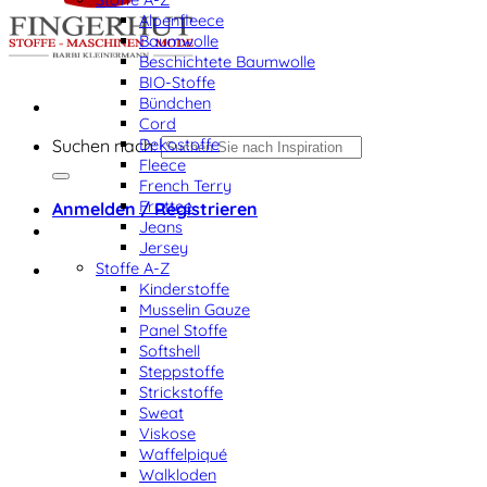
Alpenfleece
Baumwolle
Beschichtete Baumwolle
BIO-Stoffe
Bündchen
Cord
Dekostoffe
Suchen nach:
Fleece
French Terry
Frottee
Anmelden / Registrieren
Jeans
Jersey
Stoffe A-Z
Kinderstoffe
Musselin Gauze
Panel Stoffe
Softshell
Steppstoffe
Strickstoffe
Sweat
Viskose
Waffelpiqué
Walkloden