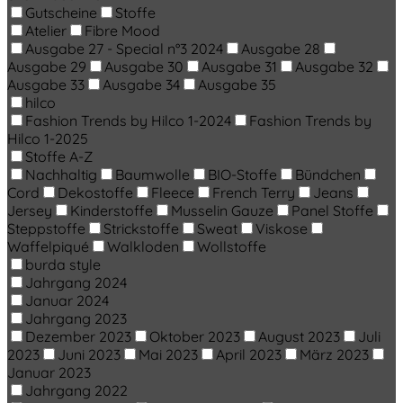
Gutscheine
Stoffe
Atelier
Fibre Mood
Ausgabe 27 - Special n°3 2024
Ausgabe 28
Ausgabe 29
Ausgabe 30
Ausgabe 31
Ausgabe 32
Ausgabe 33
Ausgabe 34
Ausgabe 35
hilco
Fashion Trends by Hilco 1-2024
Fashion Trends by
Hilco 1-2025
Stoffe A-Z
Nachhaltig
Baumwolle
BIO-Stoffe
Bündchen
Cord
Dekostoffe
Fleece
French Terry
Jeans
Jersey
Kinderstoffe
Musselin Gauze
Panel Stoffe
Steppstoffe
Strickstoffe
Sweat
Viskose
Waffelpiqué
Walkloden
Wollstoffe
burda style
Jahrgang 2024
Januar 2024
Jahrgang 2023
Dezember 2023
Oktober 2023
August 2023
Juli
2023
Juni 2023
Mai 2023
April 2023
März 2023
Januar 2023
Jahrgang 2022