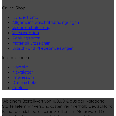
Online-Shop
Kundenkonto
Allgemeine Geschäftsbedingungen
Widerrufsbelehrung
Versandarten
Zahlungsarten
Materialkurzzeichen
Wasch- und Pflegeanweisungen
Informationen
Kontakt
Newsletter
Impressum
Datenschutz
Cookies
*Ab einem Bestellwert von 100,00 € aus der Kategorie
Stoffe liefern wir versandkostenfrei innerhalb Deutschland.
Es handelt sich bei unseren Stoffen um Meterware. Die