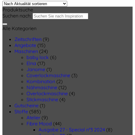
Produktsuche
Suchen nach:
Alle Kategorien
Zeitschriften
(9)
Angebote
(15)
Maschinen
(24)
baby lock
(6)
Elna
(17)
Janome
(1)
Coverlockmaschine
(3)
Kombination
(2)
Nähmaschine
(12)
Overlockmaschine
(4)
Stickmaschine
(4)
Gutscheine
(1)
Stoffe
(585)
Atelier
(9)
Fibre Mood
(44)
Ausgabe 27 - Special n°3 2024
(8)