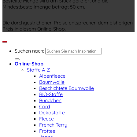
Bestellte Menge wird am Stück geliefert und die
Mindestbestellmenge beträgt 50 cm.
Die durchgestrichenen Preise entsprechen dem bisherigen
Preis in diesem Online-Shop.
Suchen nach:
Online-Shop
Stoffe A-Z
Alpenfleece
Baumwolle
Beschichtete Baumwolle
BIO-Stoffe
Bündchen
Cord
Dekostoffe
Fleece
French Terry
Frottee