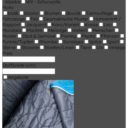
- Alpaka
WV - Schurwolle
Motiv
batik
bicolor
Blumen
Bouclé
Camouflage
Fahrzeuge
Fell
Geometrische Muster
Hahnentritt /
Rapport
Jacquard
Karo/Kariert
Kreise
Leo
Mandala
Maritim
Melange
meliert
Menschen
Muster
Obst & Gemüse
Paisley
Pepita
Pflanzen
Punkte/Tupfen
Rhombe
Sonstiges
Spitze
Sport
Sterne
Stickerei
Streifen/Linien
Tiere
Uni
Vintage
Preis
Stoffbreite (cm)
Angebote