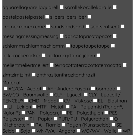
aquarell
aquarell
aquarell
koralle
koralle
koralle
pastel
pastel
pastel
silber
silber
silber
creme
creme
creme
sand
sand
sand
senf
senf
senf
messing
messing
messing
apricot
apricot
apricot
schlamm
schlamm
schlamm
taupe
taupe
taupe
ocker
ocker
ocker
cyclam
cyclam
cyclam
meliert
meliert
meliert
terracotta
terracotta
terracotta
zimt
zimt
zimt
anthrazit
anthrazit
anthrazit
Material
AC/CA - Acetat
AF - Andere Fasern
bomboo
BW/CO - Baumwolle
CLY - Lyocell
CLY - Lyocell /
TENCEL®
CMD - Modal
CV - Viskose
EL - Elasthan
LI - Leinen
MTF - Metall
PA - Polyamid (Perlon®,
Nylon®)
PAN - Polyacryl
PE - Polyethylen
PES -
Polyester
PI - Papier
PUR/PU - Polyurethan
Q-
Milchprotein
RA - Ramie
Rayon (Kunstseide)
SE -
Seide
Soja
WN/WA - Angora
WO/WV - Wolle
WP