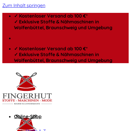
Zum Inhalt springen
✓ Kostenloser Versand ab 100 €*
✓ Exklusive Stoffe & Nähmaschinen in
Wolfenbüttel, Braunschweig und Umgebung
✓ Kostenloser Versand ab 100 €*
✓ Exklusive Stoffe & Nähmaschinen in
Wolfenbüttel, Braunschweig und Umgebung
Online-Shop
Stoffe A-Z