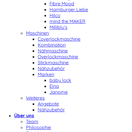
Fibre Mood
Hamburger Liebe
Hilco
mind the MAKER
Milliblu’s
Maschinen
Coverlockmaschine
Kombination
Nähmaschine
Overlockmaschine
Stickmaschine
Nähzubehör
Marken
baby lock
Elna
Janome
Weiteres
Angebote
Nähzubehör
Über uns
Team
Philosophie