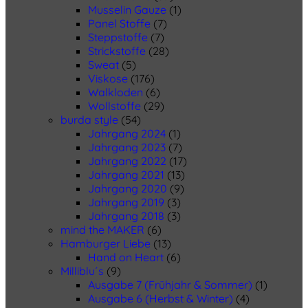
Musselin Gauze
(1)
Panel Stoffe
(7)
Steppstoffe
(7)
Strickstoffe
(28)
Sweat
(5)
Viskose
(176)
Walkloden
(6)
Wollstoffe
(29)
burda style
(54)
Jahrgang 2024
(1)
Jahrgang 2023
(7)
Jahrgang 2022
(17)
Jahrgang 2021
(13)
Jahrgang 2020
(9)
Jahrgang 2019
(3)
Jahrgang 2018
(3)
mind the MAKER
(6)
Hamburger Liebe
(13)
Hand on Heart
(6)
Milliblu´s
(9)
Ausgabe 7 (Frühjahr & Sommer)
(1)
Ausgabe 6 (Herbst & Winter)
(4)