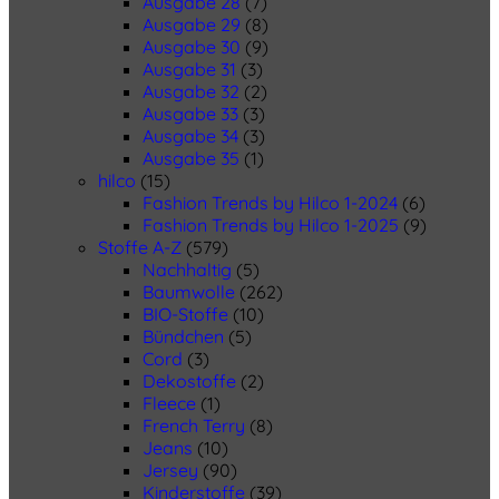
Ausgabe 28
(7)
Ausgabe 29
(8)
Ausgabe 30
(9)
Ausgabe 31
(3)
Ausgabe 32
(2)
Ausgabe 33
(3)
Ausgabe 34
(3)
Ausgabe 35
(1)
hilco
(15)
Fashion Trends by Hilco 1-2024
(6)
Fashion Trends by Hilco 1-2025
(9)
Stoffe A-Z
(579)
Nachhaltig
(5)
Baumwolle
(262)
BIO-Stoffe
(10)
Bündchen
(5)
Cord
(3)
Dekostoffe
(2)
Fleece
(1)
French Terry
(8)
Jeans
(10)
Jersey
(90)
Kinderstoffe
(39)