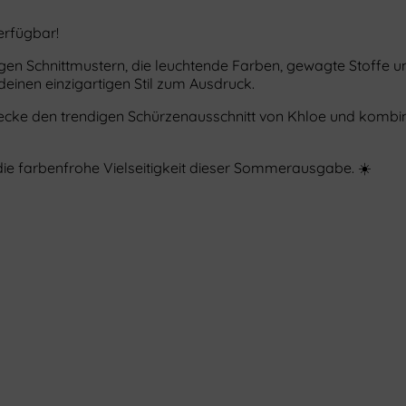
verfügbar!
onnigen Schnittmustern, die leuchtende Farben, gewagte Stoff
inen einzigartigen Stil zum Ausdruck.
ke den trendigen Schürzenausschnitt von Khloe und kombini
 die farbenfrohe Vielseitigkeit dieser Sommerausgabe. ☀️