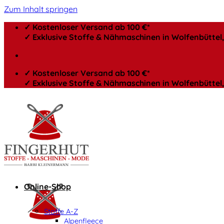
Zum Inhalt springen
✓ Kostenloser Versand ab 100 €*
✓ Exklusive Stoffe & Nähmaschinen in Wolfenbütte
✓ Kostenloser Versand ab 100 €*
✓ Exklusive Stoffe & Nähmaschinen in Wolfenbütte
Online-Shop
Stoffe A-Z
Alpenfleece