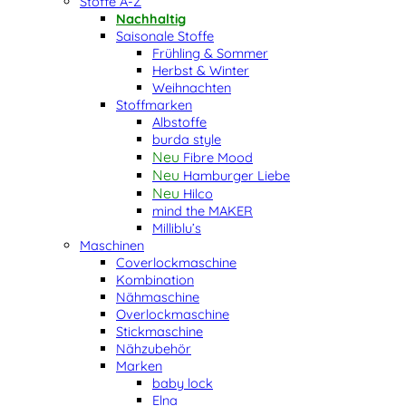
Stoffe A-Z
Nachhaltig
Saisonale Stoffe
Frühling & Sommer
Herbst & Winter
Weihnachten
Stoffmarken
Albstoffe
burda style
Fibre Mood
Hamburger Liebe
Hilco
mind the MAKER
Milliblu’s
Maschinen
Coverlockmaschine
Kombination
Nähmaschine
Overlockmaschine
Stickmaschine
Nähzubehör
Marken
baby lock
Elna