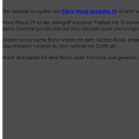
Die neueste Ausgabe von
Fibre Mood Ausgabe 29
ist jetzt 
Fibre Mood 29 ist der Inbegriff kreativer Freiheit mit 12 s
deine Sommergarderobe auf das nächste Level und bringt de
Erlebe romantische Boho-Vibes mit dem Gedda-Rock, entdec
Top-Kleidern rundest du dein raffiniertes Outfit ab.
Mach dich bereit für eine Reise voller Fantasie und genieße