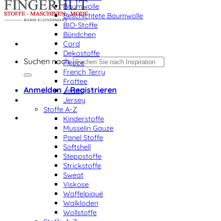
Baumwolle
Beschichtete Baumwolle
BIO-Stoffe
Bündchen
Cord
Dekostoffe
Suchen nach:
Fleece
French Terry
Frottee
Anmelden / Registrieren
Jeans
Jersey
Stoffe A-Z
Kinderstoffe
Musselin Gauze
Panel Stoffe
Softshell
Steppstoffe
Strickstoffe
Sweat
Viskose
Waffelpiqué
Walkloden
Wollstoffe