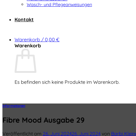
Wasch- und Pflegeanweisungen
Kontakt
Warenkorb /
0,00
€
Warenkorb
Es befinden sich keine Produkte im Warenkorb.
Zurück zum Shop
Informationen
Fibre Mood Ausgabe 29
Veröffentlicht am
26. Juni 2024
26. Juni 2024
von
Barbi Klei