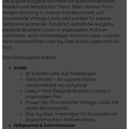
Die August-Ausgabe erscheint mit spätsommerlichen
Kleidern und herbstlichen Trend-Teilen. Animal-Prints
bringen Schwung in unseren Kleiderschrank und
romantische Vintage-Looks sind perfekt für warme
Spätsommerabende. Zusätzlich enthält die Ausgabe
elegante Business-Looks in angesagtem Rot zum
nachnähen. Auch Näheinsteiger kommen dank unseren
leicht verständlichen Step-by-Step-Erklärungen nicht zu
kurz.
Das Nähmagazin enthält:
Inhalt
42 Schnittmuster auf Rädelbogen
Retro Modell – Ein superfestliches
Jacquardkleid neu aufgelegt
Lady in Red: Elegante Business-Looks in
angesagtem Rot
Flower-Girl: Romantische Vintage-Looks mit
zarten Blumenprints
Step-by-Step Anleitungen für Kurzjacke mit
asymmetrischem Reißverschluss
Nähjournal & Schnittmuster