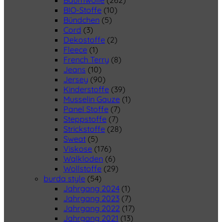
Baumwolle
(262)
BIO-Stoffe
(10)
Bündchen
(5)
Cord
(3)
Dekostoffe
(2)
Fleece
(1)
French Terry
(8)
Jeans
(10)
Jersey
(90)
Kinderstoffe
(39)
Musselin Gauze
(1)
Panel Stoffe
(7)
Steppstoffe
(7)
Strickstoffe
(28)
Sweat
(5)
Viskose
(176)
Walkloden
(6)
Wollstoffe
(29)
burda style
(54)
Jahrgang 2024
(1)
Jahrgang 2023
(7)
Jahrgang 2022
(17)
Jahrgang 2021
(13)