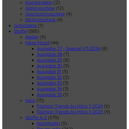
Kombination
(2)
Nähmaschine
(12)
Overlockmaschine
(4)
Stickmaschine
(4)
Gutscheine
(1)
Stoffe
(585)
Atelier
(9)
Fibre Mood
(44)
Ausgabe 27 - Special n°3 2024
(8)
Ausgabe 28
(7)
Ausgabe 29
(8)
Ausgabe 30
(9)
Ausgabe 31
(3)
Ausgabe 32
(2)
Ausgabe 33
(3)
Ausgabe 34
(3)
Ausgabe 35
(1)
hilco
(15)
Fashion Trends by Hilco 1-2024
(6)
Fashion Trends by Hilco 1-2025
(9)
Stoffe A-Z
(579)
Nachhaltig
(5)