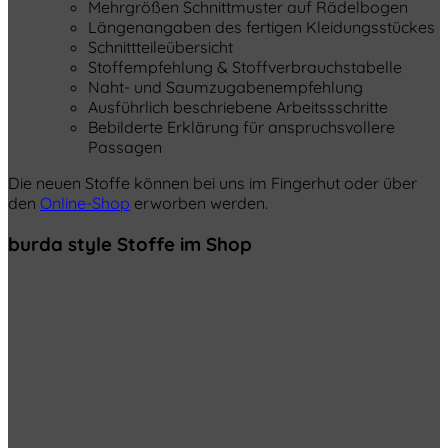
Mehrgrößen Schnittmuster auf Rädelbogen
Längenangaben des fertigen Kleidungsstückes
Schnittteileübersicht
Stoffempfehlung & Stoffverbrauchstabelle
Naht- und Saumzugabenempfehlung
Ausführlich beschriebene Arbeitssschritte
Bebilderte Erklärung für anspruchsvollere
Passagen
Die neuen Stoffe können bei uns im Fingerhut oder über
den
Online-Shop
erworben werden.
burda style Stoffe im Shop