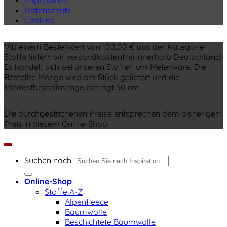
Impressum
Datenschutz
Cookies
*Ab einem Bestellwert von 100,00 € aus der Kategorie
Stoffe liefern wir versandkostenfrei innerhalb Deutschland.
Es handelt sich bei unseren Stoffen um Meterware. Die
Bestellte Menge wird am Stück geliefert und die
Mindestbestellmenge beträgt 50 cm.
Die durchgestrichenen Preise entsprechen dem bisherigen
Preis in diesem Online-Shop.
Suchen nach:
Online-Shop
Stoffe A-Z
Alpenfleece
Baumwolle
Beschichtete Baumwolle