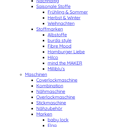
Nachhaltig
Saisonale Stoffe
Frühling & Sommer
Herbst & Winter
Weihnachten
Stoffmarken
Albstoffe
burda style
Fibre Mood
Hamburger Liebe
Hilco
mind the MAKER
Milliblu’s
Maschinen
Coverlockmaschine
Kombination
Nähmaschine
Overlockmaschine
Stickmaschine
Nähzubehör
Marken
baby lock
Elna