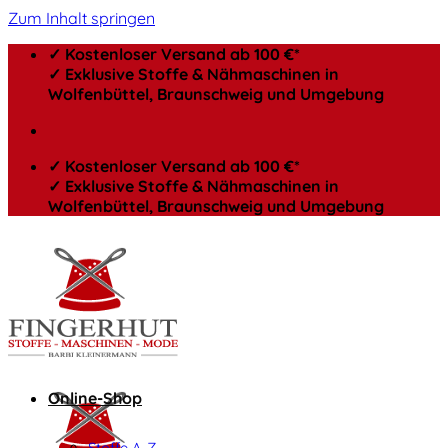
Zum Inhalt springen
✓ Kostenloser Versand ab 100 €*
✓ Exklusive Stoffe & Nähmaschinen in
Wolfenbüttel, Braunschweig und Umgebung
✓ Kostenloser Versand ab 100 €*
✓ Exklusive Stoffe & Nähmaschinen in
Wolfenbüttel, Braunschweig und Umgebung
Online-Shop
Stoffe A-Z