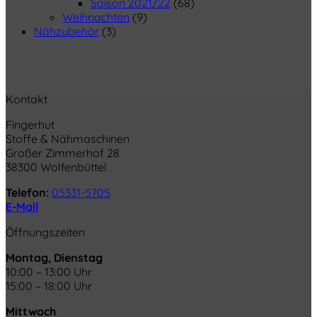
Saison 2021/22
(68)
Weihnachten
(9)
Nähzubehör
(3)
Kontakt
Fingerhut
Stoffe & Nähmaschinen
Großer Zimmerhof 28
38300 Wolfenbüttel
Telefon:
05331-5705
E-Mail
Öffnungszeiten
Montag, Dienstag
10:00 – 13:00 Uhr
15:00 – 18:00 Uhr
Mittwoch