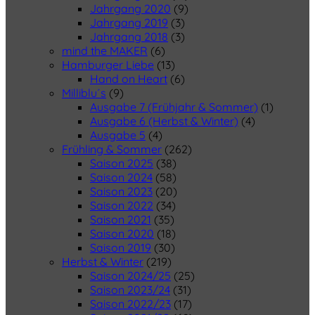
Jahrgang 2020
(9)
Jahrgang 2019
(3)
Jahrgang 2018
(3)
mind the MAKER
(6)
Hamburger Liebe
(13)
Hand on Heart
(6)
Milliblu´s
(9)
Ausgabe 7 (Frühjahr & Sommer)
(1)
Ausgabe 6 (Herbst & Winter)
(4)
Ausgabe 5
(4)
Frühling & Sommer
(262)
Saison 2025
(38)
Saison 2024
(58)
Saison 2023
(20)
Saison 2022
(34)
Saison 2021
(35)
Saison 2020
(18)
Saison 2019
(30)
Herbst & Winter
(219)
Saison 2024/25
(25)
Saison 2023/24
(31)
Saison 2022/23
(17)