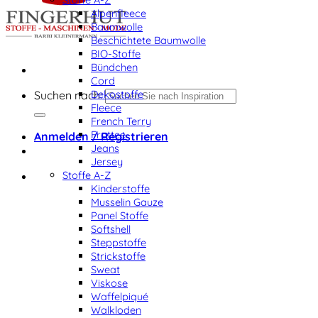
Alpenfleece
Baumwolle
Beschichtete Baumwolle
BIO-Stoffe
Bündchen
Cord
Dekostoffe
Suchen nach:
Fleece
French Terry
Frottee
Anmelden / Registrieren
Jeans
Jersey
Stoffe A-Z
Kinderstoffe
Musselin Gauze
Panel Stoffe
Softshell
Steppstoffe
Strickstoffe
Sweat
Viskose
Waffelpiqué
Walkloden