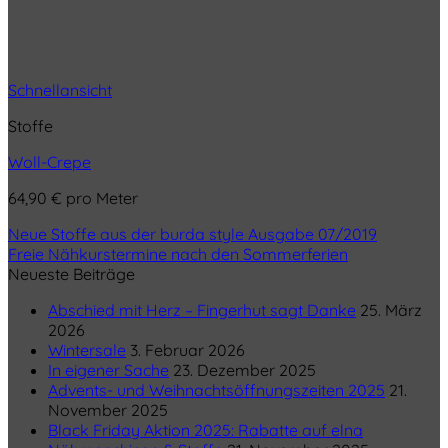
Schnellansicht
Stoffe
Woll-Crepe
64,90
€
pro Meter
Neue Stoffe aus der burda style Ausgabe 07/2019
Freie Nähkurstermine nach den Sommerferien
Neueste Beiträge
Abschied mit Herz – Fingerhut sagt Danke
25. März
2026
Wintersale
3. Februar 2026
In eigener Sache
23. Dezember 2025
Advents- und Weihnachtsöffnungszeiten 2025
21.
November 2025
Black Friday Aktion 2025: Rabatte auf elna