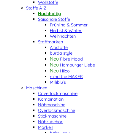
Wollstoffe
Stoffe A-Z
Nachhaltig
Saisonale Stoffe
Frühling & Sommer
Herbst & Winter
Weihnachten
Stoffmarken
Albstoffe
burda style
Fibre Mood
Hamburger Liebe
Hilco
mind the MAKER
Milliblu’s
Maschinen
Coverlockmaschine
Kombination
Nähmaschine
Overlockmaschine
Stickmaschine
Nähzubehör
Marken
baby lock