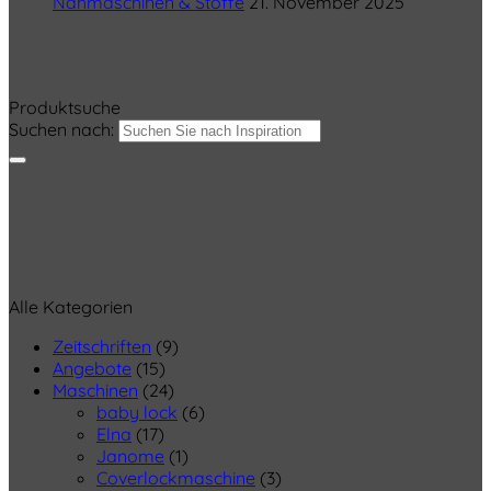
Nähmaschinen & Stoffe
21. November 2025
Produktsuche
Suchen nach:
Alle Kategorien
Zeitschriften
(9)
Angebote
(15)
Maschinen
(24)
baby lock
(6)
Elna
(17)
Janome
(1)
Coverlockmaschine
(3)