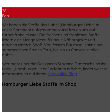
28
Feb.
Wir haben die Stoffe des Label „Hamburger Liebe“ in
unser Sortiment aufgenommen und freuen uns auf
farbenfrohe Muster. Die frechen und fröhlichen Stoffe
liefern eine Menge Ideen für neue Nähprojekte und
machen einfach Spaß. Von feinem Baumwollsatin über
sommerlichen French Terry bis hin zu Canvas ist alles
dabei.
Wer mehr über die Designerin Susanne Firmenich und ihr
Label „Hamburger Liebe“ erfahren möchte, findet weitere
Informationen auf ihrem
liebevollen Blog
.
Hamburger Liebe Stoffe im Shop