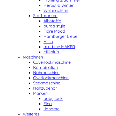
Frühling & Sommer
Herbst & Winter
Weihnachten
Stoffmarken
Albstoffe
burda style
Fibre Mood
Hamburger Liebe
Hilco
mind the MAKER
Milliblu’s
Maschinen
Coverlockmaschine
Kombination
Nähmaschine
Overlockmaschine
Stickmaschine
Nähzubehör
Marken
baby lock
Elna
Janome
Weiteres