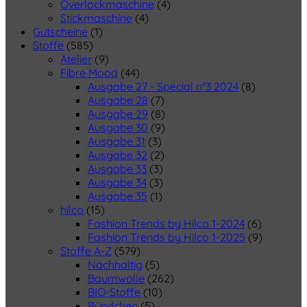
Overlockmaschine
(4)
Stickmaschine
(4)
Gutscheine
(1)
Stoffe
(585)
Atelier
(9)
Fibre Mood
(44)
Ausgabe 27 - Special n°3 2024
(8)
Ausgabe 28
(7)
Ausgabe 29
(8)
Ausgabe 30
(9)
Ausgabe 31
(3)
Ausgabe 32
(2)
Ausgabe 33
(3)
Ausgabe 34
(3)
Ausgabe 35
(1)
hilco
(15)
Fashion Trends by Hilco 1-2024
(6)
Fashion Trends by Hilco 1-2025
(9)
Stoffe A-Z
(579)
Nachhaltig
(5)
Baumwolle
(262)
BIO-Stoffe
(10)
Bündchen
(5)