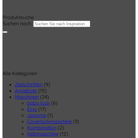
Produktsuche
Suchen nach:
Alle Kategorien
Zeitschriften
(9)
Angebote
(15)
Maschinen
(24)
baby lock
(6)
Elna
(17)
Janome
(1)
Coverlockmaschine
(3)
Kombination
(2)
Nähmaschine
(12)