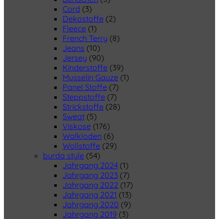
Cord
(3)
Dekostoffe
(2)
Fleece
(1)
French Terry
(8)
Jeans
(10)
Jersey
(90)
Kinderstoffe
(39)
Musselin Gauze
(1)
Panel Stoffe
(7)
Steppstoffe
(7)
Strickstoffe
(28)
Sweat
(5)
Viskose
(176)
Walkloden
(6)
Wollstoffe
(29)
burda style
(54)
Jahrgang 2024
(1)
Jahrgang 2023
(7)
Jahrgang 2022
(17)
Jahrgang 2021
(13)
Jahrgang 2020
(9)
Jahrgang 2019
(3)