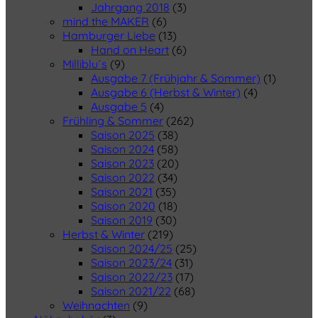
Jahrgang 2018
(3)
mind the MAKER
(6)
Hamburger Liebe
(13)
Hand on Heart
(6)
Milliblu´s
(9)
Ausgabe 7 (Frühjahr & Sommer)
(1)
Ausgabe 6 (Herbst & Winter)
(4)
Ausgabe 5
(4)
Frühling & Sommer
(262)
Saison 2025
(38)
Saison 2024
(58)
Saison 2023
(20)
Saison 2022
(34)
Saison 2021
(35)
Saison 2020
(18)
Saison 2019
(30)
Herbst & Winter
(219)
Saison 2024/25
(25)
Saison 2023/24
(31)
Saison 2022/23
(17)
Saison 2021/22
(68)
Weihnachten
(9)