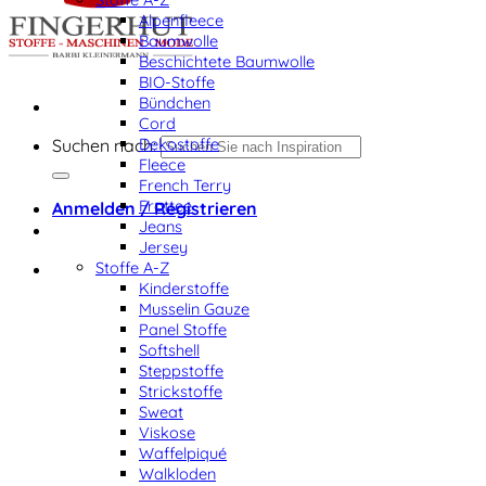
Alpenfleece
Baumwolle
Beschichtete Baumwolle
BIO-Stoffe
Bündchen
Cord
Dekostoffe
Suchen nach:
Fleece
French Terry
Frottee
Anmelden / Registrieren
Jeans
Jersey
Stoffe A-Z
Kinderstoffe
Musselin Gauze
Panel Stoffe
Softshell
Steppstoffe
Strickstoffe
Sweat
Viskose
Waffelpiqué
Walkloden