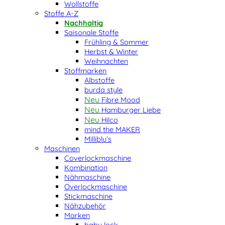
Wollstoffe
Stoffe A-Z
Nachhaltig
Saisonale Stoffe
Frühling & Sommer
Herbst & Winter
Weihnachten
Stoffmarken
Albstoffe
burda style
Fibre Mood
Hamburger Liebe
Hilco
mind the MAKER
Milliblu’s
Maschinen
Coverlockmaschine
Kombination
Nähmaschine
Overlockmaschine
Stickmaschine
Nähzubehör
Marken
baby lock