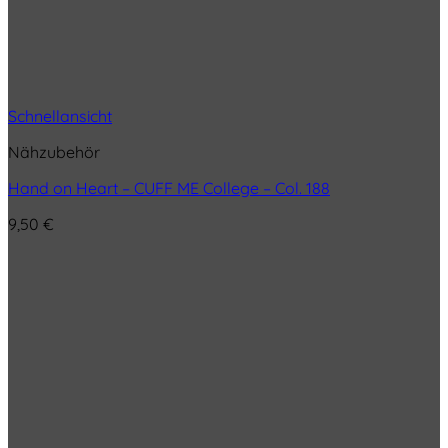
Schnellansicht
Nähzubehör
Hand on Heart – CUFF ME College – Col. 188
9,50
€