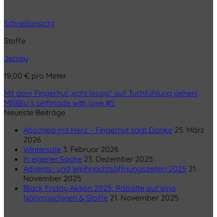
Schnellansicht
Stoffe
Jersey
19,00
€
pro Meter
Mit dem Fingerhut „echt lessig“ auf Tuchfühlung gehen!
MilliBlu´s selfmade with love #5
Neueste Beiträge
Abschied mit Herz – Fingerhut sagt Danke
25. März
2026
Wintersale
3. Februar 2026
In eigener Sache
23. Dezember 2025
Advents- und Weihnachtsöffnungszeiten 2025
21.
November 2025
Black Friday Aktion 2025: Rabatte auf elna
Nähmaschinen & Stoffe
21. November 2025