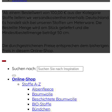
*Ab einem Bestellwert von 100,00 € aus der Kategorie
Stoffe liefern wir versandkostenfrei innerhalb Deutschland.
Es handelt sich bei unseren Stoffen um Meterware. Die
Bestellte Menge wird am Stück geliefert und die
Mindestbestellmenge beträgt 50 cm.
Die durchgestrichenen Preise entsprechen dem bisherigen
Preis in diesem Online-Shop.
Suchen nach:
Online-Shop
Stoffe A-Z
Alpenfleece
Baumwolle
Beschichtete Baumwolle
BIO-Stoffe
Bündchen