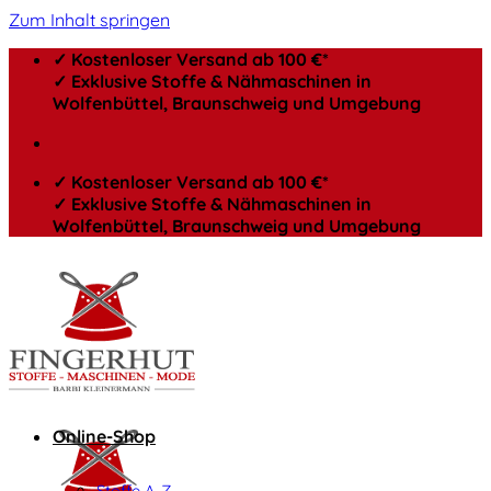
Zum Inhalt springen
✓ Kostenloser Versand ab 100 €*
✓ Exklusive Stoffe & Nähmaschinen in
Wolfenbüttel, Braunschweig und Umgebung
✓ Kostenloser Versand ab 100 €*
✓ Exklusive Stoffe & Nähmaschinen in
Wolfenbüttel, Braunschweig und Umgebung
Online-Shop
Stoffe A-Z