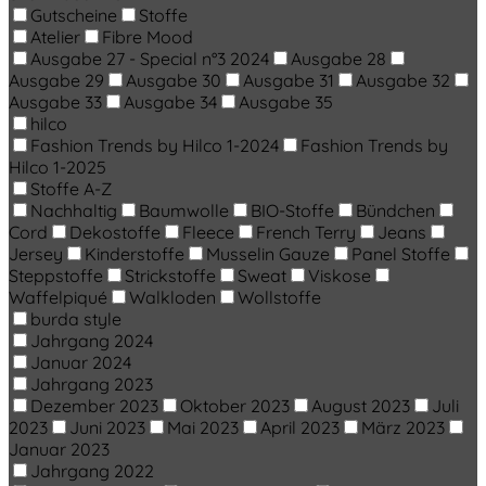
Gutscheine
Stoffe
Atelier
Fibre Mood
Ausgabe 27 - Special n°3 2024
Ausgabe 28
Ausgabe 29
Ausgabe 30
Ausgabe 31
Ausgabe 32
Ausgabe 33
Ausgabe 34
Ausgabe 35
hilco
Fashion Trends by Hilco 1-2024
Fashion Trends by
Hilco 1-2025
Stoffe A-Z
Nachhaltig
Baumwolle
BIO-Stoffe
Bündchen
Cord
Dekostoffe
Fleece
French Terry
Jeans
Jersey
Kinderstoffe
Musselin Gauze
Panel Stoffe
Steppstoffe
Strickstoffe
Sweat
Viskose
Waffelpiqué
Walkloden
Wollstoffe
burda style
Jahrgang 2024
Januar 2024
Jahrgang 2023
Dezember 2023
Oktober 2023
August 2023
Juli
2023
Juni 2023
Mai 2023
April 2023
März 2023
Januar 2023
Jahrgang 2022