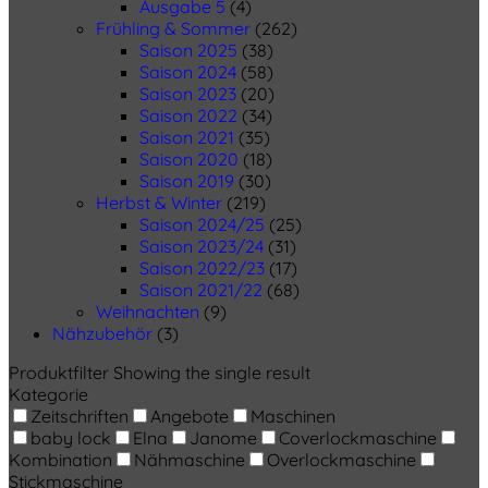
Ausgabe 5
(4)
Frühling & Sommer
(262)
Saison 2025
(38)
Saison 2024
(58)
Saison 2023
(20)
Saison 2022
(34)
Saison 2021
(35)
Saison 2020
(18)
Saison 2019
(30)
Herbst & Winter
(219)
Saison 2024/25
(25)
Saison 2023/24
(31)
Saison 2022/23
(17)
Saison 2021/22
(68)
Weihnachten
(9)
Nähzubehör
(3)
Produktfilter
Showing the single result
Kategorie
Zeitschriften
Angebote
Maschinen
baby lock
Elna
Janome
Coverlockmaschine
Kombination
Nähmaschine
Overlockmaschine
Stickmaschine