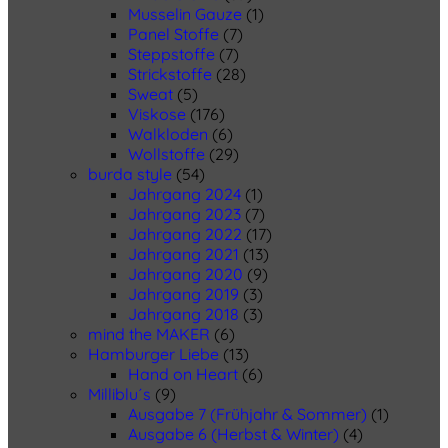
Musselin Gauze
(1)
Panel Stoffe
(7)
Steppstoffe
(7)
Strickstoffe
(28)
Sweat
(5)
Viskose
(176)
Walkloden
(6)
Wollstoffe
(29)
burda style
(54)
Jahrgang 2024
(1)
Jahrgang 2023
(7)
Jahrgang 2022
(17)
Jahrgang 2021
(13)
Jahrgang 2020
(9)
Jahrgang 2019
(3)
Jahrgang 2018
(3)
mind the MAKER
(6)
Hamburger Liebe
(13)
Hand on Heart
(6)
Milliblu´s
(9)
Ausgabe 7 (Frühjahr & Sommer)
(1)
Ausgabe 6 (Herbst & Winter)
(4)