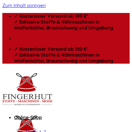
Zum Inhalt springen
✓ Kostenloser Versand ab 100 €*
✓ Exklusive Stoffe & Nähmaschinen in
Wolfenbüttel, Braunschweig und Umgebung
✓ Kostenloser Versand ab 100 €*
✓ Exklusive Stoffe & Nähmaschinen in
Wolfenbüttel, Braunschweig und Umgebung
Online-Shop
Stoffe A-Z