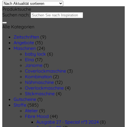
Produktsuche
Suchen nach:
Alle Kategorien
Zeitschriften
(9)
Angebote
(15)
Maschinen
(24)
baby lock
(6)
Elna
(17)
Janome
(1)
Coverlockmaschine
(3)
Kombination
(2)
Nähmaschine
(12)
Overlockmaschine
(4)
Stickmaschine
(4)
Gutscheine
(1)
Stoffe
(585)
Atelier
(9)
Fibre Mood
(44)
Ausgabe 27 - Special n°3 2024
(8)