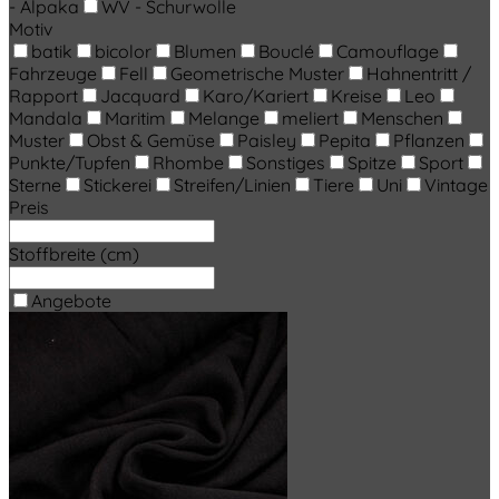
- Alpaka
WV - Schurwolle
Motiv
batik
bicolor
Blumen
Bouclé
Camouflage
Fahrzeuge
Fell
Geometrische Muster
Hahnentritt /
Rapport
Jacquard
Karo/Kariert
Kreise
Leo
Mandala
Maritim
Melange
meliert
Menschen
Muster
Obst & Gemüse
Paisley
Pepita
Pflanzen
Punkte/Tupfen
Rhombe
Sonstiges
Spitze
Sport
Sterne
Stickerei
Streifen/Linien
Tiere
Uni
Vintage
Preis
Stoffbreite (cm)
Angebote