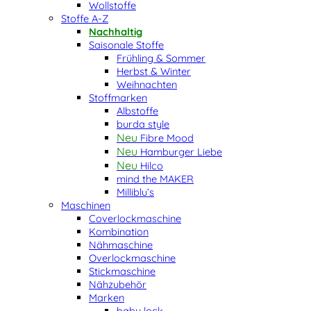
Wollstoffe
Stoffe A-Z
Nachhaltig
Saisonale Stoffe
Frühling & Sommer
Herbst & Winter
Weihnachten
Stoffmarken
Albstoffe
burda style
Fibre Mood
Hamburger Liebe
Hilco
mind the MAKER
Milliblu’s
Maschinen
Coverlockmaschine
Kombination
Nähmaschine
Overlockmaschine
Stickmaschine
Nähzubehör
Marken
baby lock