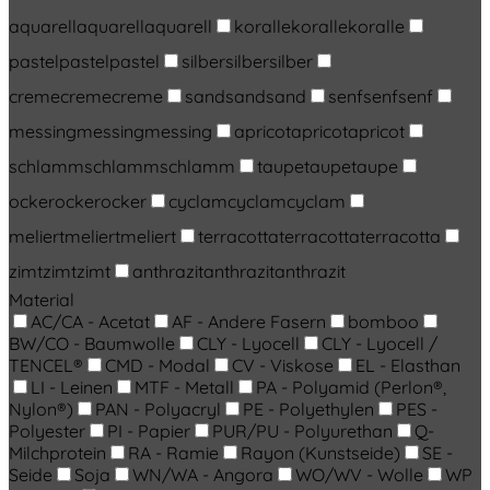
aquarell
aquarell
aquarell
koralle
koralle
koralle
pastel
pastel
pastel
silber
silber
silber
creme
creme
creme
sand
sand
sand
senf
senf
senf
messing
messing
messing
apricot
apricot
apricot
schlamm
schlamm
schlamm
taupe
taupe
taupe
ocker
ocker
ocker
cyclam
cyclam
cyclam
meliert
meliert
meliert
terracotta
terracotta
terracotta
zimt
zimt
zimt
anthrazit
anthrazit
anthrazit
Material
AC/CA - Acetat
AF - Andere Fasern
bomboo
BW/CO - Baumwolle
CLY - Lyocell
CLY - Lyocell /
TENCEL®
CMD - Modal
CV - Viskose
EL - Elasthan
LI - Leinen
MTF - Metall
PA - Polyamid (Perlon®,
Nylon®)
PAN - Polyacryl
PE - Polyethylen
PES -
Polyester
PI - Papier
PUR/PU - Polyurethan
Q-
Milchprotein
RA - Ramie
Rayon (Kunstseide)
SE -
Seide
Soja
WN/WA - Angora
WO/WV - Wolle
WP