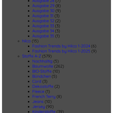
Ausgabe 28
(7)
Ausgabe 29
(8)
Ausgabe 30
(9)
Ausgabe 31
(3)
Ausgabe 32
(2)
Ausgabe 33
(3)
Ausgabe 34
(3)
Ausgabe 35
(1)
hilco
(15)
Fashion Trends by Hilco 1-2024
(6)
Fashion Trends by Hilco 1-2025
(9)
Stoffe A-Z
(579)
Nachhaltig
(5)
Baumwolle
(262)
BIO-Stoffe
(10)
Bündchen
(5)
Cord
(3)
Dekostoffe
(2)
Fleece
(1)
French Terry
(8)
Jeans
(10)
Jersey
(90)
Kinderstoffe
(39)