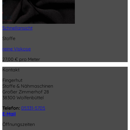
Schnellansicht
Stoffe
reine Viskose
27,00
€
pro Meter
Kontakt
Fingerhut
Stoffe & Nähmaschinen
Großer Zimmerhof 28
38300 Wolfenbüttel
Telefon:
05331-5705
E-Mail
Öffnungszeiten