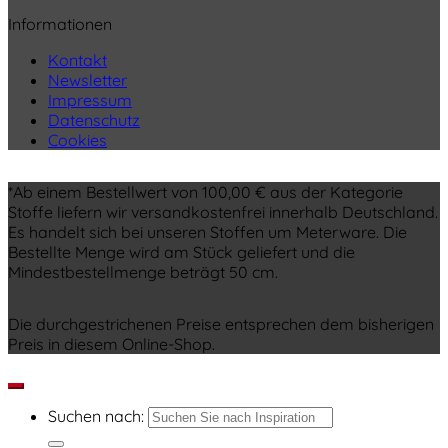
Informationen
Kontakt
Newsletter
Impressum
Datenschutz
Cookies
*Ab einem Bestellwert von 100,00 € aus der Kategorie
Stoffe liefern wir versandkostenfrei innerhalb Deutschland.
Es handelt sich bei unseren Stoffen um Meterware. Die
Bestellte Menge wird am Stück geliefert und die
Mindestbestellmenge beträgt 50 cm.
Die durchgestrichenen Preise entsprechen dem bisherigen
Preis in diesem Online-Shop.
Suchen nach: