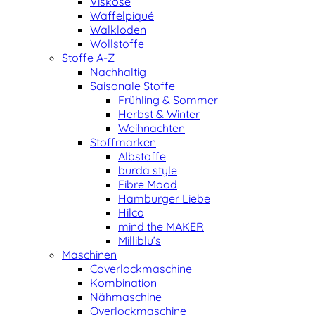
Viskose
Waffelpiqué
Walkloden
Wollstoffe
Stoffe A-Z
Nachhaltig
Saisonale Stoffe
Frühling & Sommer
Herbst & Winter
Weihnachten
Stoffmarken
Albstoffe
burda style
Fibre Mood
Hamburger Liebe
Hilco
mind the MAKER
Milliblu’s
Maschinen
Coverlockmaschine
Kombination
Nähmaschine
Overlockmaschine