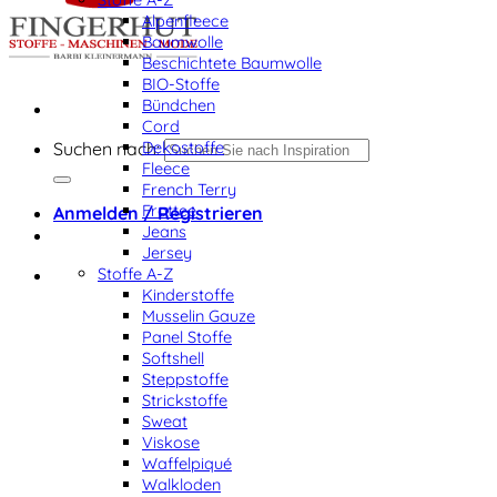
Alpenfleece
Baumwolle
Beschichtete Baumwolle
BIO-Stoffe
Bündchen
Cord
Dekostoffe
Suchen nach:
Fleece
French Terry
Frottee
Anmelden / Registrieren
Jeans
Jersey
Stoffe A-Z
Kinderstoffe
Musselin Gauze
Panel Stoffe
Softshell
Steppstoffe
Strickstoffe
Sweat
Viskose
Waffelpiqué
Walkloden