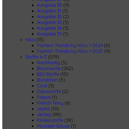
Ausgabe 30
(9)
Ausgabe 31
(3)
Ausgabe 32
(2)
Ausgabe 33
(3)
Ausgabe 34
(3)
Ausgabe 35
(1)
hilco
(15)
Fashion Trends by Hilco 1-2024
(6)
Fashion Trends by Hilco 1-2025
(9)
Stoffe A-Z
(579)
Nachhaltig
(5)
Baumwolle
(262)
BIO-Stoffe
(10)
Bündchen
(5)
Cord
(3)
Dekostoffe
(2)
Fleece
(1)
French Terry
(8)
Jeans
(10)
Jersey
(90)
Kinderstoffe
(39)
Musselin Gauze
(1)