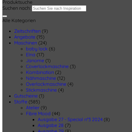
Produktsuche
Suchen nach:
Alle Kategorien
Zeitschriften
(9)
Angebote
(15)
Maschinen
(24)
baby lock
(6)
Elna
(17)
Janome
(1)
Coverlockmaschine
(3)
Kombination
(2)
Nähmaschine
(12)
Overlockmaschine
(4)
Stickmaschine
(4)
Gutscheine
(1)
Stoffe
(585)
Atelier
(9)
Fibre Mood
(44)
Ausgabe 27 - Special n°3 2024
(8)
Ausgabe 28
(7)
Ausgabe 29
(8)