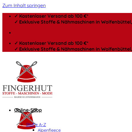
Zum Inhalt springen
✓ Kostenloser Versand ab 100 €*
✓ Exklusive Stoffe & Nähmaschinen in Wolfenbütte
✓ Kostenloser Versand ab 100 €*
✓ Exklusive Stoffe & Nähmaschinen in Wolfenbütte
Online-Shop
Stoffe A-Z
Alpenfleece