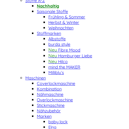
Stoffe A-Z
Nachhaltig
Saisonale Stoffe
Frühling & Sommer
Herbst & Winter
Weihnachten
Stoffmarken
Albstoffe
burda style
Fibre Mood
Hamburger Liebe
Hilco
mind the MAKER
Milliblu’s
Maschinen
Coverlockmaschine
Kombination
Nähmaschine
Overlockmaschine
Stickmaschine
Nähzubehör
Marken
baby lock
Elna