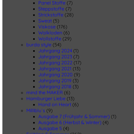
Panel Stoffe
(7)
Steppstoffe
(7)
Strickstoffe
(28)
Sweat
(5)
Viskose
(176)
Walkloden
(6)
Wollstoffe
(29)
burda style
(54)
Jahrgang 2024
(1)
Jahrgang 2023
(7)
Jahrgang 2022
(17)
Jahrgang 2021
(13)
Jahrgang 2020
(9)
Jahrgang 2019
(3)
Jahrgang 2018
(3)
mind the MAKER
(6)
Hamburger Liebe
(13)
Hand on Heart
(6)
Milliblu´s
(9)
Ausgabe 7 (Frühjahr & Sommer)
(1)
Ausgabe 6 (Herbst & Winter)
(4)
Ausgabe 5
(4)