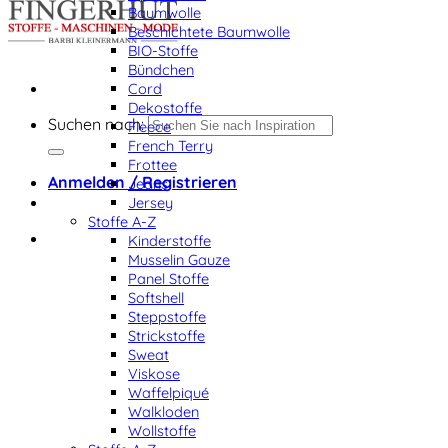
Baumwolle
Beschichtete Baumwolle
BIO-Stoffe
Bündchen
Cord
Dekostoffe
Suchen nach:
Fleece
French Terry
Frottee
Anmelden / Registrieren
Jeans
Jersey
Stoffe A-Z
Kinderstoffe
Musselin Gauze
Panel Stoffe
Softshell
Steppstoffe
Strickstoffe
Sweat
Viskose
Waffelpiqué
Walkloden
Wollstoffe