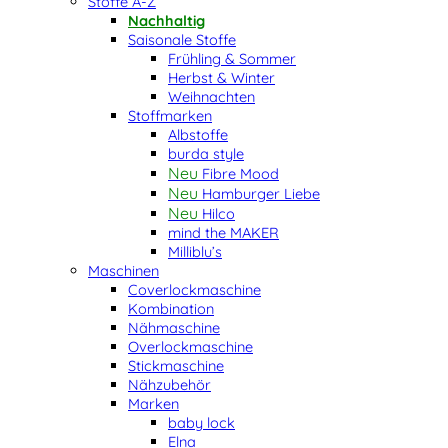
Stoffe A-Z
Nachhaltig
Saisonale Stoffe
Frühling & Sommer
Herbst & Winter
Weihnachten
Stoffmarken
Albstoffe
burda style
Fibre Mood
Hamburger Liebe
Hilco
mind the MAKER
Milliblu’s
Maschinen
Coverlockmaschine
Kombination
Nähmaschine
Overlockmaschine
Stickmaschine
Nähzubehör
Marken
baby lock
Elna