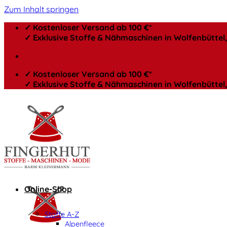
Zum Inhalt springen
✓ Kostenloser Versand ab 100 €*
✓ Exklusive Stoffe & Nähmaschinen in Wolfenbütte
✓ Kostenloser Versand ab 100 €*
✓ Exklusive Stoffe & Nähmaschinen in Wolfenbütte
Online-Shop
Stoffe A-Z
Alpenfleece