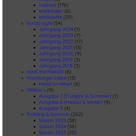
Viskose
(176)
Walkloden
(6)
Wollstoffe
(29)
burda style
(54)
Jahrgang 2024
(1)
Jahrgang 2023
(7)
Jahrgang 2022
(17)
Jahrgang 2021
(13)
Jahrgang 2020
(9)
Jahrgang 2019
(3)
Jahrgang 2018
(3)
mind the MAKER
(6)
Hamburger Liebe
(13)
Hand on Heart
(6)
Milliblu´s
(9)
Ausgabe 7 (Frühjahr & Sommer)
(1)
Ausgabe 6 (Herbst & Winter)
(4)
Ausgabe 5
(4)
Frühling & Sommer
(262)
Saison 2025
(38)
Saison 2024
(58)
Saison 2023
(20)