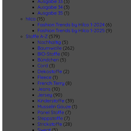
Ausgabe 33
(3)
Ausgabe 34
(3)
Ausgabe 35
(1)
hilco
(15)
Fashion Trends by Hilco 1-2024
(6)
Fashion Trends by Hilco 1-2025
(9)
Stoffe A-Z
(579)
Nachhaltig
(5)
Baumwolle
(262)
BIO-Stoffe
(10)
Bündchen
(5)
Cord
(3)
Dekostoffe
(2)
Fleece
(1)
French Terry
(8)
Jeans
(10)
Jersey
(90)
Kinderstoffe
(39)
Musselin Gauze
(1)
Panel Stoffe
(7)
Steppstoffe
(7)
Strickstoffe
(28)
Sweat
(5)