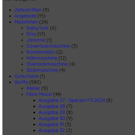
Zeitschriften
(9)
Angebote
(15)
Maschinen
(24)
baby lock
(6)
Elna
(17)
Janome
(1)
Coverlockmaschine
(3)
Kombination
(2)
Nähmaschine
(12)
Overlockmaschine
(4)
Stickmaschine
(4)
Gutscheine
(1)
Stoffe
(585)
Atelier
(9)
Fibre Mood
(44)
Ausgabe 27 - Special n°3 2024
(8)
Ausgabe 28
(7)
Ausgabe 29
(8)
Ausgabe 30
(9)
Ausgabe 31
(3)
Ausgabe 32
(2)