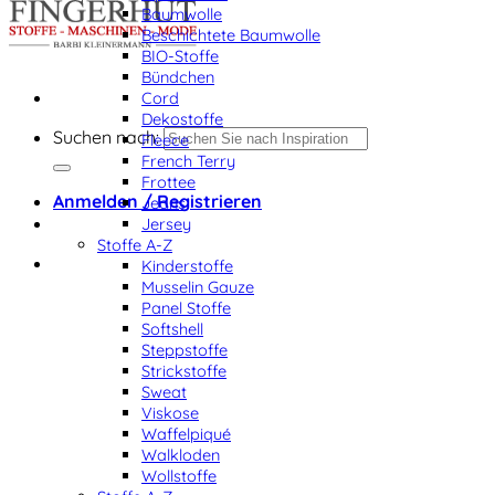
Baumwolle
Beschichtete Baumwolle
BIO-Stoffe
Bündchen
Cord
Dekostoffe
Suchen nach:
Fleece
French Terry
Frottee
Anmelden / Registrieren
Jeans
Jersey
Stoffe A-Z
Kinderstoffe
Musselin Gauze
Panel Stoffe
Softshell
Steppstoffe
Strickstoffe
Sweat
Viskose
Waffelpiqué
Walkloden
Wollstoffe