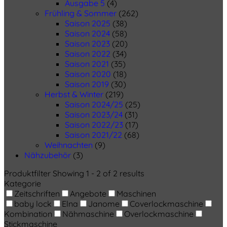
Ausgabe 5
(4)
Frühling & Sommer
(262)
Saison 2025
(38)
Saison 2024
(58)
Saison 2023
(20)
Saison 2022
(34)
Saison 2021
(35)
Saison 2020
(18)
Saison 2019
(30)
Herbst & Winter
(219)
Saison 2024/25
(25)
Saison 2023/24
(31)
Saison 2022/23
(17)
Saison 2021/22
(68)
Weihnachten
(9)
Nähzubehör
(3)
Produktfilter
Showing 1 - 2 of 2 results
Kategorie
Zeitschriften
Angebote
Maschinen
baby lock
Elna
Janome
Coverlockmaschine
Kombination
Nähmaschine
Overlockmaschine
Stickmaschine