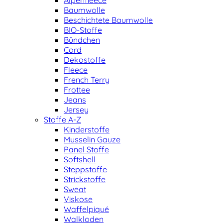
Alpenfleece
Baumwolle
Beschichtete Baumwolle
BIO-Stoffe
Bündchen
Cord
Dekostoffe
Fleece
French Terry
Frottee
Jeans
Jersey
Stoffe A-Z
Kinderstoffe
Musselin Gauze
Panel Stoffe
Softshell
Steppstoffe
Strickstoffe
Sweat
Viskose
Waffelpiqué
Walkloden