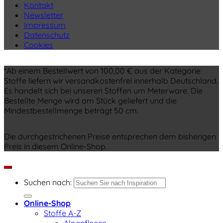
Kontakt
Newsletter
Impressum
Datenschutz
Cookies
*Ab einem Bestellwert von 100,00 € aus der Kategorie
Stoffe liefern wir versandkostenfrei innerhalb Deutschland.
Es handelt sich bei unseren Stoffen um Meterware. Die
Bestellte Menge wird am Stück geliefert und die
Mindestbestellmenge beträgt 50 cm.
Die durchgestrichenen Preise entsprechen dem bisherigen
Preis in diesem Online-Shop.
Suchen nach:
Online-Shop
Stoffe A-Z