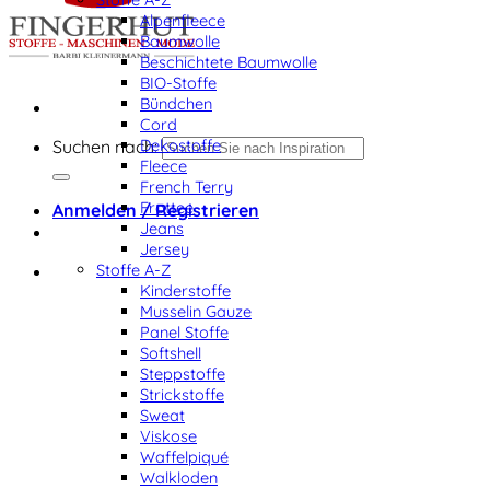
Alpenfleece
Baumwolle
Beschichtete Baumwolle
BIO-Stoffe
Bündchen
Cord
Dekostoffe
Suchen nach:
Fleece
French Terry
Frottee
Anmelden / Registrieren
Jeans
Jersey
Stoffe A-Z
Kinderstoffe
Musselin Gauze
Panel Stoffe
Softshell
Steppstoffe
Strickstoffe
Sweat
Viskose
Waffelpiqué
Walkloden