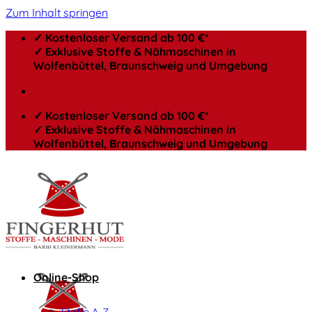
Zum Inhalt springen
✓ Kostenloser Versand ab 100 €*
✓ Exklusive Stoffe & Nähmaschinen in
Wolfenbüttel, Braunschweig und Umgebung
✓ Kostenloser Versand ab 100 €*
✓ Exklusive Stoffe & Nähmaschinen in
Wolfenbüttel, Braunschweig und Umgebung
Online-Shop
Stoffe A-Z