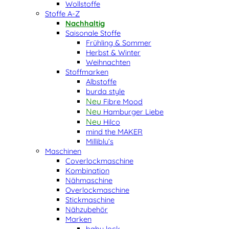
Wollstoffe
Stoffe A-Z
Nachhaltig
Saisonale Stoffe
Frühling & Sommer
Herbst & Winter
Weihnachten
Stoffmarken
Albstoffe
burda style
Fibre Mood
Hamburger Liebe
Hilco
mind the MAKER
Milliblu’s
Maschinen
Coverlockmaschine
Kombination
Nähmaschine
Overlockmaschine
Stickmaschine
Nähzubehör
Marken
baby lock