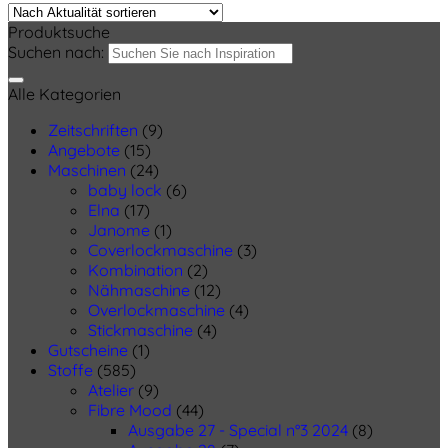
Produktsuche
Suchen nach:
Alle Kategorien
Zeitschriften
(9)
Angebote
(15)
Maschinen
(24)
baby lock
(6)
Elna
(17)
Janome
(1)
Coverlockmaschine
(3)
Kombination
(2)
Nähmaschine
(12)
Overlockmaschine
(4)
Stickmaschine
(4)
Gutscheine
(1)
Stoffe
(585)
Atelier
(9)
Fibre Mood
(44)
Ausgabe 27 - Special n°3 2024
(8)