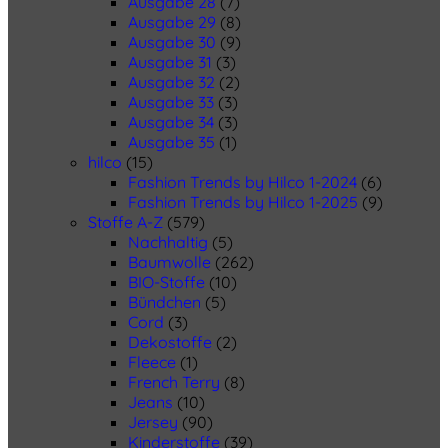
Ausgabe 28
(7)
Ausgabe 29
(8)
Ausgabe 30
(9)
Ausgabe 31
(3)
Ausgabe 32
(2)
Ausgabe 33
(3)
Ausgabe 34
(3)
Ausgabe 35
(1)
hilco
(15)
Fashion Trends by Hilco 1-2024
(6)
Fashion Trends by Hilco 1-2025
(9)
Stoffe A-Z
(579)
Nachhaltig
(5)
Baumwolle
(262)
BIO-Stoffe
(10)
Bündchen
(5)
Cord
(3)
Dekostoffe
(2)
Fleece
(1)
French Terry
(8)
Jeans
(10)
Jersey
(90)
Kinderstoffe
(39)