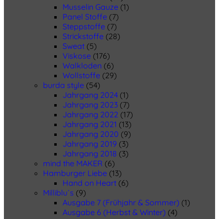
Musselin Gauze
(1)
Panel Stoffe
(7)
Steppstoffe
(7)
Strickstoffe
(28)
Sweat
(5)
Viskose
(176)
Walkloden
(6)
Wollstoffe
(29)
burda style
(54)
Jahrgang 2024
(1)
Jahrgang 2023
(7)
Jahrgang 2022
(17)
Jahrgang 2021
(13)
Jahrgang 2020
(9)
Jahrgang 2019
(3)
Jahrgang 2018
(3)
mind the MAKER
(6)
Hamburger Liebe
(13)
Hand on Heart
(6)
Milliblu´s
(9)
Ausgabe 7 (Frühjahr & Sommer)
(1)
Ausgabe 6 (Herbst & Winter)
(4)