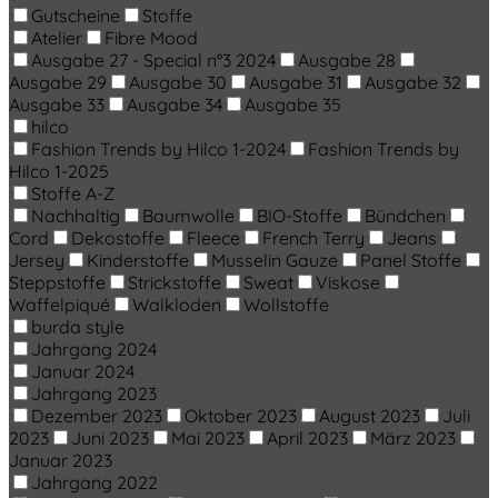
Gutscheine
Stoffe
Atelier
Fibre Mood
Ausgabe 27 - Special n°3 2024
Ausgabe 28
Ausgabe 29
Ausgabe 30
Ausgabe 31
Ausgabe 32
Ausgabe 33
Ausgabe 34
Ausgabe 35
hilco
Fashion Trends by Hilco 1-2024
Fashion Trends by
Hilco 1-2025
Stoffe A-Z
Nachhaltig
Baumwolle
BIO-Stoffe
Bündchen
Cord
Dekostoffe
Fleece
French Terry
Jeans
Jersey
Kinderstoffe
Musselin Gauze
Panel Stoffe
Steppstoffe
Strickstoffe
Sweat
Viskose
Waffelpiqué
Walkloden
Wollstoffe
burda style
Jahrgang 2024
Januar 2024
Jahrgang 2023
Dezember 2023
Oktober 2023
August 2023
Juli
2023
Juni 2023
Mai 2023
April 2023
März 2023
Januar 2023
Jahrgang 2022