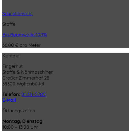
Schnellansicht
Stoffe
Bio Baumwolle 100%
36,00
€
pro Meter
Kontakt
Fingerhut
Stoffe & Nähmaschinen
Großer Zimmerhof 28
38300 Wolfenbüttel
Telefon:
05331-5705
E-Mail
Öffnungszeiten
Montag, Dienstag
10:00 – 13:00 Uhr