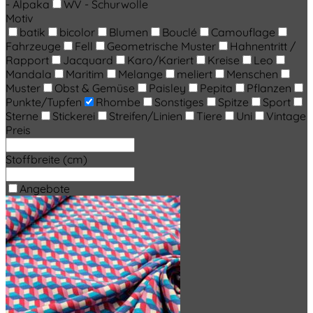
- Alpaka
WV - Schurwolle
Motiv
batik
bicolor
Blumen
Bouclé
Camouflage
Fahrzeuge
Fell
Geometrische Muster
Hahnentritt /
Rapport
Jacquard
Karo/Kariert
Kreise
Leo
Mandala
Maritim
Melange
meliert
Menschen
Muster
Obst & Gemüse
Paisley
Pepita
Pflanzen
Punkte/Tupfen
Rhombe
Sonstiges
Spitze
Sport
Sterne
Stickerei
Streifen/Linien
Tiere
Uni
Vintage
Preis
Stoffbreite (cm)
Angebote