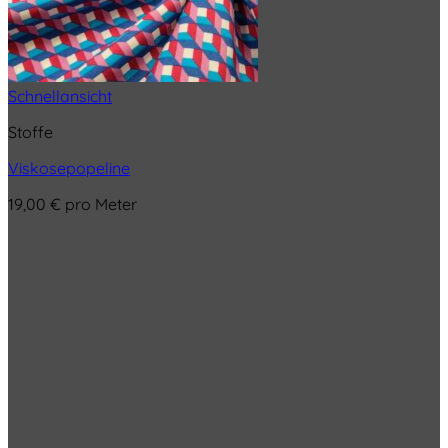
Schnellansicht
Stoffe
Viskosepopeline
19,00
€
pro Meter