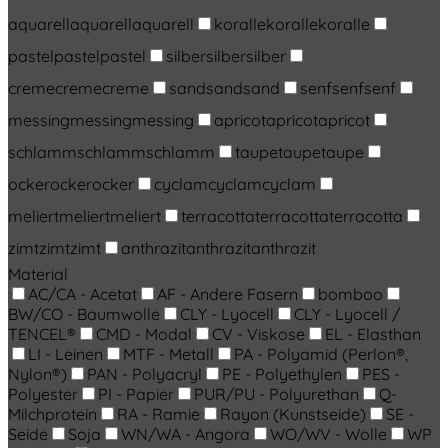
aquarell
aquarell
aquarell
koralle
koralle
koralle
pastel
pastel
pastel
silber
silber
silber
creme
creme
creme
sand
sand
sand
senf
senf
senf
messing
messing
messing
apricot
apricot
apricot
schlamm
schlamm
schlamm
taupe
taupe
taupe
ocker
ocker
ocker
cyclam
cyclam
cyclam
meliert
meliert
meliert
terracotta
terracotta
terracotta
zimt
zimt
zimt
anthrazit
anthrazit
anthrazit
Material
AC/CA - Acetat
AF - Andere Fasern
bomboo
BW/CO - Baumwolle
CLY - Lyocell
CLY - Lyocell /
TENCEL®
CMD - Modal
CV - Viskose
EL - Elasthan
LI - Leinen
MTF - Metall
PA - Polyamid (Perlon®,
Nylon®)
PAN - Polyacryl
PE - Polyethylen
PES -
Polyester
PI - Papier
PUR/PU - Polyurethan
Q-
Milchprotein
RA - Ramie
Rayon (Kunstseide)
SE -
Seide
Soja
WN/WA - Angora
WO/WV - Wolle
WP