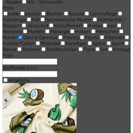
- Alpaka
WV - Schurwolle
Motiv
batik
bicolor
Blumen
Bouclé
Camouflage
Fahrzeuge
Fell
Geometrische Muster
Hahnentritt /
Rapport
Jacquard
Karo/Kariert
Kreise
Leo
Mandala
Maritim
Melange
meliert
Menschen
Muster
Obst & Gemüse
Paisley
Pepita
Pflanzen
Punkte/Tupfen
Rhombe
Sonstiges
Spitze
Sport
Sterne
Stickerei
Streifen/Linien
Tiere
Uni
Vintage
Preis
Stoffbreite (cm)
Angebote