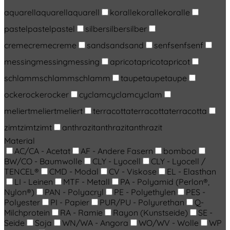
aquarell
aquarell
aquarell
koralle
koralle
koralle
pastel
pastel
pastel
silber
silber
silber
creme
creme
creme
sand
sand
sand
senf
senf
senf
messing
messing
messing
apricot
apricot
apricot
schlamm
schlamm
schlamm
taupe
taupe
taupe
ocker
ocker
ocker
cyclam
cyclam
cyclam
meliert
meliert
meliert
terracotta
terracotta
terracotta
zimt
zimt
zimt
anthrazit
anthrazit
anthrazit
Material
AC/CA - Acetat
AF - Andere Fasern
bomboo
BW/CO - Baumwolle
CLY - Lyocell
CLY - Lyocell /
TENCEL®
CMD - Modal
CV - Viskose
EL - Elasthan
LI - Leinen
MTF - Metall
PA - Polyamid (Perlon®,
Nylon®)
PAN - Polyacryl
PE - Polyethylen
PES -
Polyester
PI - Papier
PUR/PU - Polyurethan
Q-
Milchprotein
RA - Ramie
Rayon (Kunstseide)
SE -
Seide
Soja
WN/WA - Angora
WO/WV - Wolle
WP