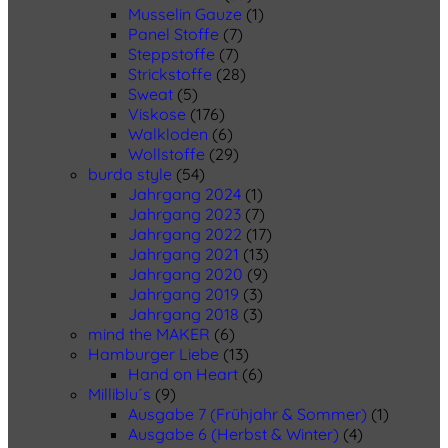
Musselin Gauze
(1)
Panel Stoffe
(7)
Steppstoffe
(7)
Strickstoffe
(28)
Sweat
(5)
Viskose
(176)
Walkloden
(6)
Wollstoffe
(29)
burda style
(54)
Jahrgang 2024
(1)
Jahrgang 2023
(7)
Jahrgang 2022
(17)
Jahrgang 2021
(13)
Jahrgang 2020
(9)
Jahrgang 2019
(3)
Jahrgang 2018
(3)
mind the MAKER
(6)
Hamburger Liebe
(13)
Hand on Heart
(6)
Milliblu´s
(9)
Ausgabe 7 (Frühjahr & Sommer)
(1)
Ausgabe 6 (Herbst & Winter)
(4)