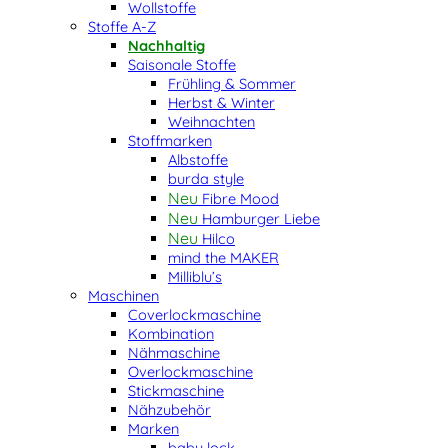
Wollstoffe
Stoffe A-Z
Nachhaltig
Saisonale Stoffe
Frühling & Sommer
Herbst & Winter
Weihnachten
Stoffmarken
Albstoffe
burda style
Fibre Mood
Hamburger Liebe
Hilco
mind the MAKER
Milliblu’s
Maschinen
Coverlockmaschine
Kombination
Nähmaschine
Overlockmaschine
Stickmaschine
Nähzubehör
Marken
baby lock