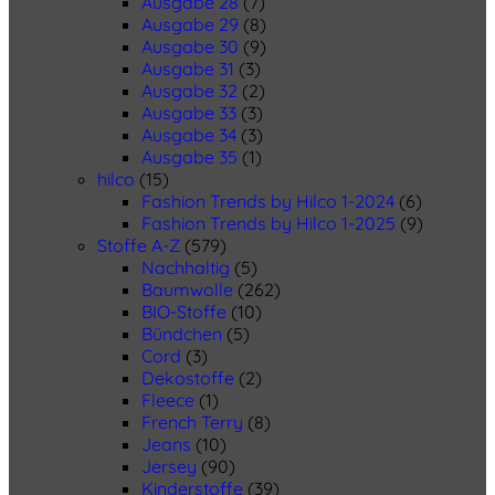
Ausgabe 28
(7)
Ausgabe 29
(8)
Ausgabe 30
(9)
Ausgabe 31
(3)
Ausgabe 32
(2)
Ausgabe 33
(3)
Ausgabe 34
(3)
Ausgabe 35
(1)
hilco
(15)
Fashion Trends by Hilco 1-2024
(6)
Fashion Trends by Hilco 1-2025
(9)
Stoffe A-Z
(579)
Nachhaltig
(5)
Baumwolle
(262)
BIO-Stoffe
(10)
Bündchen
(5)
Cord
(3)
Dekostoffe
(2)
Fleece
(1)
French Terry
(8)
Jeans
(10)
Jersey
(90)
Kinderstoffe
(39)