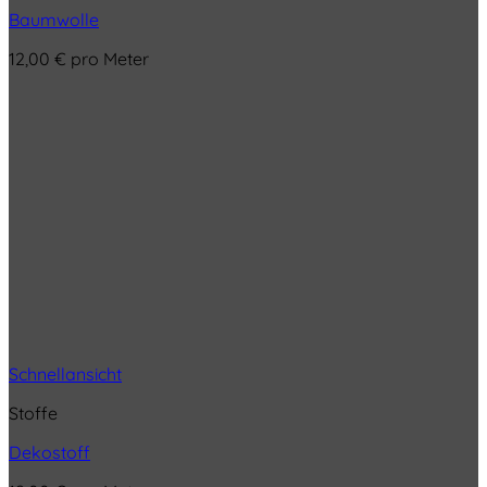
Baumwolle
12,00
€
pro Meter
Schnellansicht
Stoffe
Dekostoff