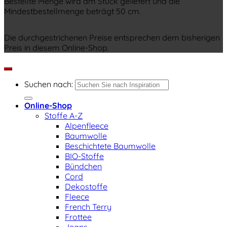
Bestellte Menge wird am Stück geliefert und die
Mindestbestellmenge beträgt 50 cm.
Die durchgestrichenen Preise entsprechen dem bisherigen
Preis in diesem Online-Shop.
Suchen nach:
Online-Shop
Stoffe A-Z
Alpenfleece
Baumwolle
Beschichtete Baumwolle
BIO-Stoffe
Bündchen
Cord
Dekostoffe
Fleece
French Terry
Frottee