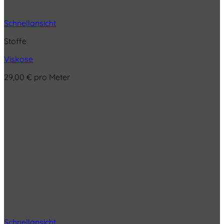
Schnellansicht
Stoffe
Viskose
29,00
€
pro Meter
Schnellansicht