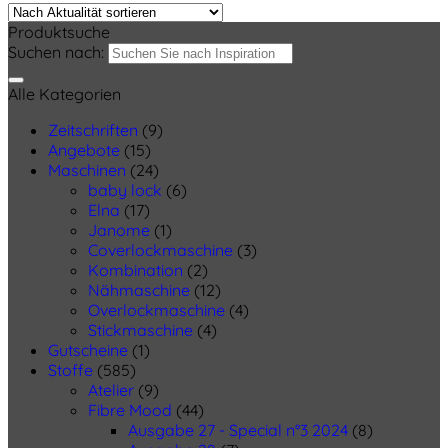
Produktsuche
Suchen nach:
Alle Kategorien
Zeitschriften
(9)
Angebote
(15)
Maschinen
(24)
baby lock
(6)
Elna
(17)
Janome
(1)
Coverlockmaschine
(3)
Kombination
(2)
Nähmaschine
(12)
Overlockmaschine
(4)
Stickmaschine
(4)
Gutscheine
(1)
Stoffe
(585)
Atelier
(9)
Fibre Mood
(44)
Ausgabe 27 - Special n°3 2024
(8)