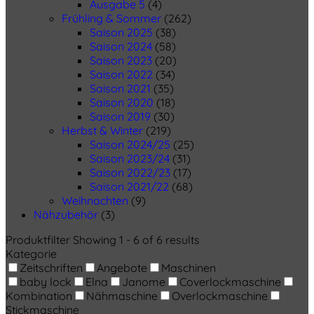
Ausgabe 5
(4)
Frühling & Sommer
(262)
Saison 2025
(38)
Saison 2024
(58)
Saison 2023
(20)
Saison 2022
(34)
Saison 2021
(35)
Saison 2020
(18)
Saison 2019
(30)
Herbst & Winter
(219)
Saison 2024/25
(25)
Saison 2023/24
(31)
Saison 2022/23
(17)
Saison 2021/22
(68)
Weihnachten
(9)
Nähzubehör
(3)
Produktfilter
Showing 1 - 6 of 6 results
Kategorie
Zeitschriften
Angebote
Maschinen
baby lock
Elna
Janome
Coverlockmaschine
Kombination
Nähmaschine
Overlockmaschine
Stickmaschine