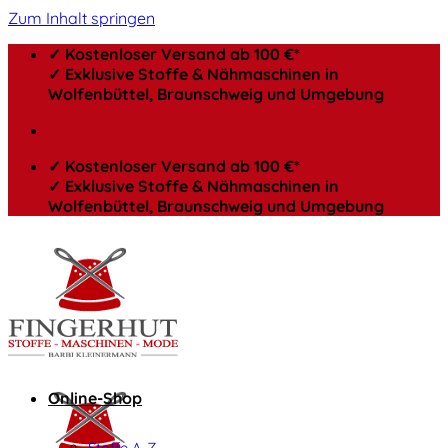
Zum Inhalt springen
✓ Kostenloser Versand ab 100 €*
✓ Exklusive Stoffe & Nähmaschinen in
Wolfenbüttel, Braunschweig und Umgebung
✓ Kostenloser Versand ab 100 €*
✓ Exklusive Stoffe & Nähmaschinen in
Wolfenbüttel, Braunschweig und Umgebung
Online-Shop
Stoffe A-Z