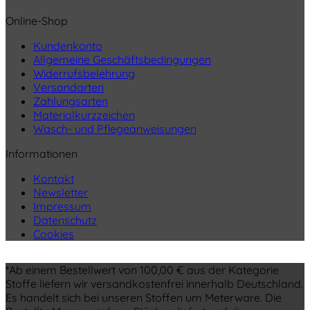
Online-Shop
Kundenkonto
Allgemeine Geschäftsbedingungen
Widerrufsbelehrung
Versandarten
Zahlungsarten
Materialkurzzeichen
Wasch- und Pflegeanweisungen
Informationen
Kontakt
Newsletter
Impressum
Datenschutz
Cookies
*Ab einem Bestellwert von 100,00 € aus der Kategorie
Stoffe liefern wir versandkostenfrei innerhalb Deutschland.
Es handelt sich bei unseren Stoffen um Meterware. Die