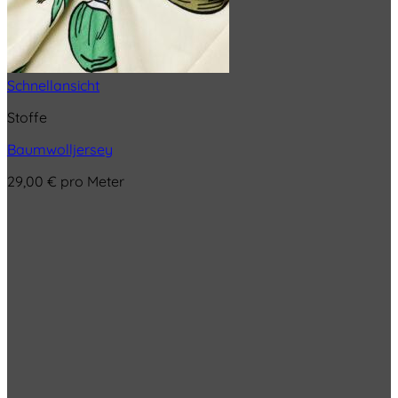
Schnellansicht
Stoffe
Baumwolljersey
29,00
€
pro Meter