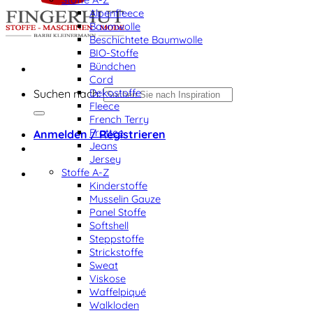
Alpenfleece
Baumwolle
Beschichtete Baumwolle
BIO-Stoffe
Bündchen
Cord
Dekostoffe
Suchen nach:
Fleece
French Terry
Frottee
Anmelden / Registrieren
Jeans
Jersey
Stoffe A-Z
Kinderstoffe
Musselin Gauze
Panel Stoffe
Softshell
Steppstoffe
Strickstoffe
Sweat
Viskose
Waffelpiqué
Walkloden