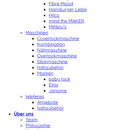
Fibre Mood
Hamburger Liebe
Hilco
mind the MAKER
Milliblu’s
Maschinen
Coverlockmaschine
Kombination
Nähmaschine
Overlockmaschine
Stickmaschine
Nähzubehör
Marken
baby lock
Elna
Janome
Weiteres
Angebote
Nähzubehör
Über uns
Team
Philosophie