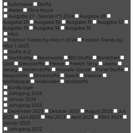
Gutscheine
Stoffe
Atelier
Fibre Mood
Ausgabe 27 - Special n°3 2024
Ausgabe 28
Ausgabe 29
Ausgabe 30
Ausgabe 31
Ausgabe 32
Ausgabe 33
Ausgabe 34
Ausgabe 35
hilco
Fashion Trends by Hilco 1-2024
Fashion Trends by
Hilco 1-2025
Stoffe A-Z
Nachhaltig
Baumwolle
BIO-Stoffe
Bündchen
Cord
Dekostoffe
Fleece
French Terry
Jeans
Jersey
Kinderstoffe
Musselin Gauze
Panel Stoffe
Steppstoffe
Strickstoffe
Sweat
Viskose
Waffelpiqué
Walkloden
Wollstoffe
burda style
Jahrgang 2024
Januar 2024
Jahrgang 2023
Dezember 2023
Oktober 2023
August 2023
Juli
2023
Juni 2023
Mai 2023
April 2023
März 2023
Januar 2023
Jahrgang 2022