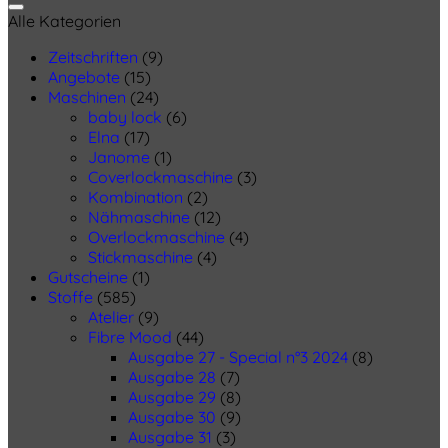
Alle Kategorien
Zeitschriften
(9)
Angebote
(15)
Maschinen
(24)
baby lock
(6)
Elna
(17)
Janome
(1)
Coverlockmaschine
(3)
Kombination
(2)
Nähmaschine
(12)
Overlockmaschine
(4)
Stickmaschine
(4)
Gutscheine
(1)
Stoffe
(585)
Atelier
(9)
Fibre Mood
(44)
Ausgabe 27 - Special n°3 2024
(8)
Ausgabe 28
(7)
Ausgabe 29
(8)
Ausgabe 30
(9)
Ausgabe 31
(3)