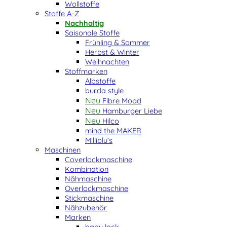
Wollstoffe
Stoffe A-Z
Nachhaltig
Saisonale Stoffe
Frühling & Sommer
Herbst & Winter
Weihnachten
Stoffmarken
Albstoffe
burda style
Fibre Mood
Hamburger Liebe
Hilco
mind the MAKER
Milliblu’s
Maschinen
Coverlockmaschine
Kombination
Nähmaschine
Overlockmaschine
Stickmaschine
Nähzubehör
Marken
baby lock