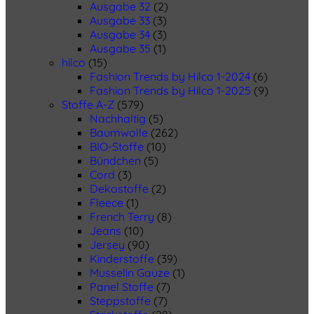
Ausgabe 32
(2)
Ausgabe 33
(3)
Ausgabe 34
(3)
Ausgabe 35
(1)
hilco
(15)
Fashion Trends by Hilco 1-2024
(6)
Fashion Trends by Hilco 1-2025
(9)
Stoffe A-Z
(579)
Nachhaltig
(5)
Baumwolle
(262)
BIO-Stoffe
(10)
Bündchen
(5)
Cord
(3)
Dekostoffe
(2)
Fleece
(1)
French Terry
(8)
Jeans
(10)
Jersey
(90)
Kinderstoffe
(39)
Musselin Gauze
(1)
Panel Stoffe
(7)
Steppstoffe
(7)