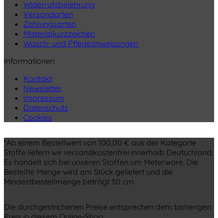
Widerrufsbelehrung
Versandarten
Zahlungsarten
Materialkurzzeichen
Wasch- und Pflegeanweisungen
Informationen
Kontakt
Newsletter
Impressum
Datenschutz
Cookies
*Ab einem Bestellwert von 100,00 € aus der Kategorie
Stoffe liefern wir versandkostenfrei innerhalb Deutschland.
Es handelt sich bei unseren Stoffen um Meterware. Die
Bestellte Menge wird am Stück geliefert und die
Mindestbestellmenge beträgt 50 cm.
Die durchgestrichenen Preise entsprechen dem bisherigen
Preis in diesem Online-Shop.