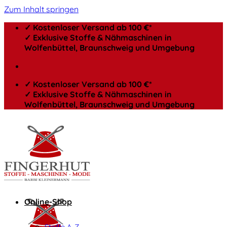
Zum Inhalt springen
✓ Kostenloser Versand ab 100 €*
✓ Exklusive Stoffe & Nähmaschinen in
Wolfenbüttel, Braunschweig und Umgebung
✓ Kostenloser Versand ab 100 €*
✓ Exklusive Stoffe & Nähmaschinen in
Wolfenbüttel, Braunschweig und Umgebung
Online-Shop
Stoffe A-Z