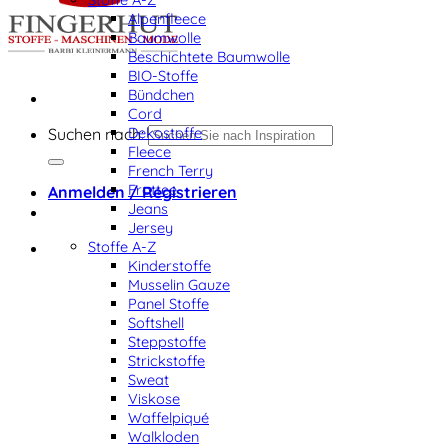
Alpenfleece
Baumwolle
Beschichtete Baumwolle
BIO-Stoffe
Bündchen
Cord
Dekostoffe
Suchen nach:
Fleece
French Terry
Frottee
Anmelden / Registrieren
Jeans
Jersey
Stoffe A-Z
Kinderstoffe
Musselin Gauze
Panel Stoffe
Softshell
Steppstoffe
Strickstoffe
Sweat
Viskose
Waffelpiqué
Walkloden