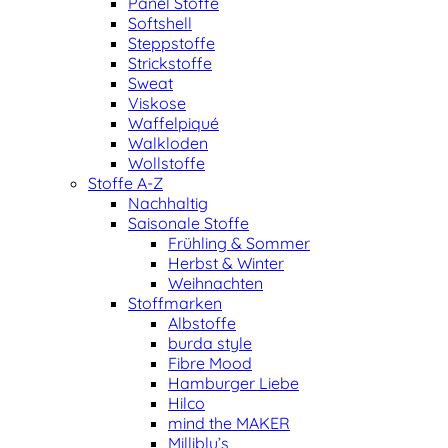
Panel Stoffe
Softshell
Steppstoffe
Strickstoffe
Sweat
Viskose
Waffelpiqué
Walkloden
Wollstoffe
Stoffe A-Z
Nachhaltig
Saisonale Stoffe
Frühling & Sommer
Herbst & Winter
Weihnachten
Stoffmarken
Albstoffe
burda style
Fibre Mood
Hamburger Liebe
Hilco
mind the MAKER
Milliblu’s