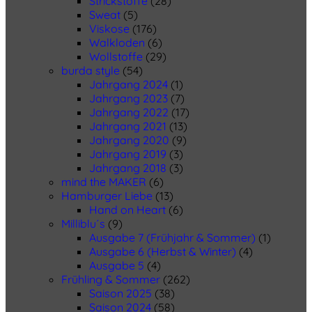
Strickstoffe
(28)
Sweat
(5)
Viskose
(176)
Walkloden
(6)
Wollstoffe
(29)
burda style
(54)
Jahrgang 2024
(1)
Jahrgang 2023
(7)
Jahrgang 2022
(17)
Jahrgang 2021
(13)
Jahrgang 2020
(9)
Jahrgang 2019
(3)
Jahrgang 2018
(3)
mind the MAKER
(6)
Hamburger Liebe
(13)
Hand on Heart
(6)
Milliblu´s
(9)
Ausgabe 7 (Frühjahr & Sommer)
(1)
Ausgabe 6 (Herbst & Winter)
(4)
Ausgabe 5
(4)
Frühling & Sommer
(262)
Saison 2025
(38)
Saison 2024
(58)