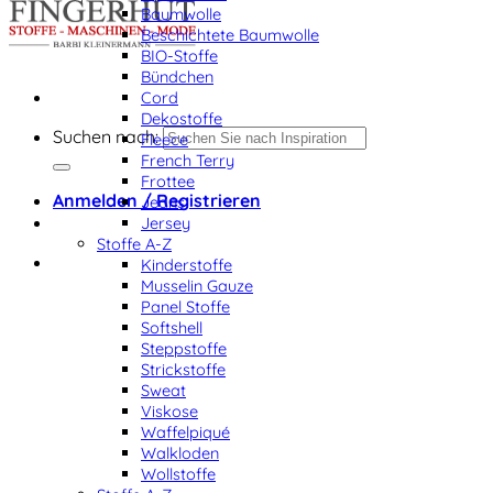
Baumwolle
Beschichtete Baumwolle
BIO-Stoffe
Bündchen
Cord
Dekostoffe
Suchen nach:
Fleece
French Terry
Frottee
Anmelden / Registrieren
Jeans
Jersey
Stoffe A-Z
Kinderstoffe
Musselin Gauze
Panel Stoffe
Softshell
Steppstoffe
Strickstoffe
Sweat
Viskose
Waffelpiqué
Walkloden
Wollstoffe