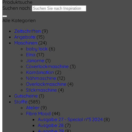
Produktsuche
Suchen nach:
Alle Kategorien
Zeitschriften
(9)
Angebote
(15)
Maschinen
(24)
baby lock
(6)
Elna
(17)
Janome
(1)
Coverlockmaschine
(3)
Kombination
(2)
Nähmaschine
(12)
Overlockmaschine
(4)
Stickmaschine
(4)
Gutscheine
(1)
Stoffe
(585)
Atelier
(9)
Fibre Mood
(44)
Ausgabe 27 - Special n°3 2024
(8)
Ausgabe 28
(7)
Ausgabe 29
(8)