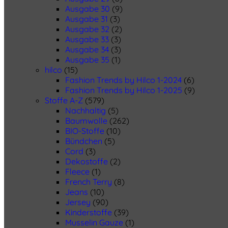
Ausgabe 30
(9)
Ausgabe 31
(3)
Ausgabe 32
(2)
Ausgabe 33
(3)
Ausgabe 34
(3)
Ausgabe 35
(1)
hilco
(15)
Fashion Trends by Hilco 1-2024
(6)
Fashion Trends by Hilco 1-2025
(9)
Stoffe A-Z
(579)
Nachhaltig
(5)
Baumwolle
(262)
BIO-Stoffe
(10)
Bündchen
(5)
Cord
(3)
Dekostoffe
(2)
Fleece
(1)
French Terry
(8)
Jeans
(10)
Jersey
(90)
Kinderstoffe
(39)
Musselin Gauze
(1)