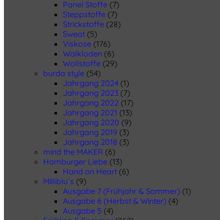
Panel Stoffe
(7)
Steppstoffe
(7)
Strickstoffe
(28)
Sweat
(5)
Viskose
(176)
Walkloden
(6)
Wollstoffe
(29)
burda style
(54)
Jahrgang 2024
(1)
Jahrgang 2023
(7)
Jahrgang 2022
(17)
Jahrgang 2021
(13)
Jahrgang 2020
(9)
Jahrgang 2019
(3)
Jahrgang 2018
(3)
mind the MAKER
(6)
Hamburger Liebe
(13)
Hand on Heart
(6)
Milliblu´s
(9)
Ausgabe 7 (Frühjahr & Sommer)
(1)
Ausgabe 6 (Herbst & Winter)
(4)
Ausgabe 5
(4)