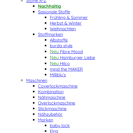
Stoffe A-Z
Nachhaltig
Saisonale Stoffe
Frühling & Sommer
Herbst & Winter
Weihnachten
Stoffmarken
Albstoffe
burda style
Fibre Mood
Hamburger Liebe
Hilco
mind the MAKER
Milliblu’s
Maschinen
Coverlockmaschine
Kombination
Nähmaschine
Overlockmaschine
Stickmaschine
Nähzubehör
Marken
baby lock
Elna