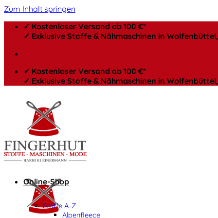
Zum Inhalt springen
✓ Kostenloser Versand ab 100 €*
✓ Exklusive Stoffe & Nähmaschinen in Wolfenbütte
✓ Kostenloser Versand ab 100 €*
✓ Exklusive Stoffe & Nähmaschinen in Wolfenbütte
Online-Shop
Stoffe A-Z
Alpenfleece