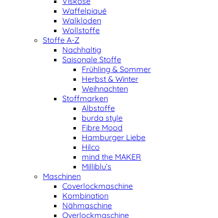
Viskose
Waffelpiqué
Walkloden
Wollstoffe
Stoffe A-Z
Nachhaltig
Saisonale Stoffe
Frühling & Sommer
Herbst & Winter
Weihnachten
Stoffmarken
Albstoffe
burda style
Fibre Mood
Hamburger Liebe
Hilco
mind the MAKER
Milliblu’s
Maschinen
Coverlockmaschine
Kombination
Nähmaschine
Overlockmaschine