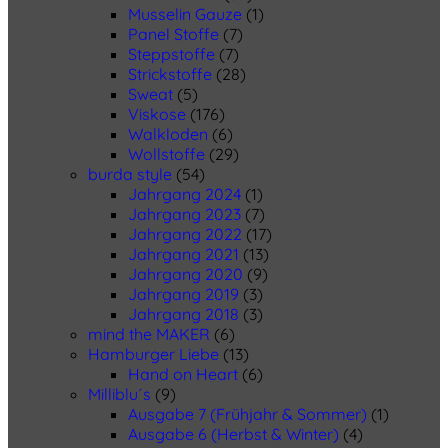
Musselin Gauze
(1)
Panel Stoffe
(7)
Steppstoffe
(7)
Strickstoffe
(28)
Sweat
(5)
Viskose
(176)
Walkloden
(6)
Wollstoffe
(29)
burda style
(54)
Jahrgang 2024
(1)
Jahrgang 2023
(7)
Jahrgang 2022
(17)
Jahrgang 2021
(13)
Jahrgang 2020
(9)
Jahrgang 2019
(3)
Jahrgang 2018
(3)
mind the MAKER
(6)
Hamburger Liebe
(13)
Hand on Heart
(6)
Milliblu´s
(9)
Ausgabe 7 (Frühjahr & Sommer)
(1)
Ausgabe 6 (Herbst & Winter)
(4)