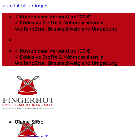
Zum Inhalt springen
✓ Kostenloser Versand ab 100 €*
✓ Exklusive Stoffe & Nähmaschinen in
Wolfenbüttel, Braunschweig und Umgebung
✓ Kostenloser Versand ab 100 €*
✓ Exklusive Stoffe & Nähmaschinen in
Wolfenbüttel, Braunschweig und Umgebung
Online-Shop
Stoffe A-Z