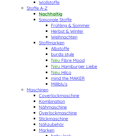
Wollstoffe
Stoffe A-Z
Nachhaltig
Saisonale Stoffe
Frühling & Sommer
Herbst & Winter
Weihnachten
Stoffmarken
Albstoffe
burda style
Fibre Mood
Hamburger Liebe
Hilco
mind the MAKER
Milliblu’s
Maschinen
Coverlockmaschine
Kombination
Nähmaschine
Overlockmaschine
Stickmaschine
Nähzubehör
Marken
baby lock