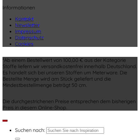
Informationen
Kontakt
Newsletter
Impressum
Datenschutz
Cookies
*Ab einem Bestellwert von 100,00 € aus der Kategorie
Stoffe liefern wir versandkostenfrei innerhalb Deutschland.
Es handelt sich bei unseren Stoffen um Meterware. Die
Bestellte Menge wird am Stück geliefert und die
Mindestbestellmenge beträgt 50 cm.
Die durchgestrichenen Preise entsprechen dem bisherigen
Preis in diesem Online-Shop.
Suchen nach: