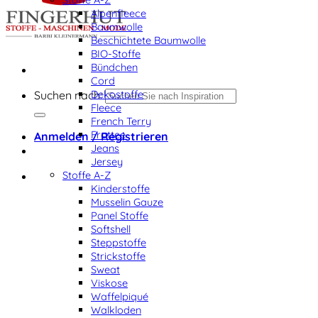
Alpenfleece
Baumwolle
Beschichtete Baumwolle
BIO-Stoffe
Bündchen
Cord
Dekostoffe
Suchen nach:
Fleece
French Terry
Frottee
Anmelden / Registrieren
Jeans
Jersey
Stoffe A-Z
Kinderstoffe
Musselin Gauze
Panel Stoffe
Softshell
Steppstoffe
Strickstoffe
Sweat
Viskose
Waffelpiqué
Walkloden