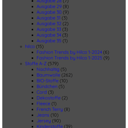
Ausgabe 28
(7)
Ausgabe 29
(8)
Ausgabe 30
(9)
Ausgabe 31
(3)
Ausgabe 32
(2)
Ausgabe 33
(3)
Ausgabe 34
(3)
Ausgabe 35
(1)
hilco
(15)
Fashion Trends by Hilco 1-2024
(6)
Fashion Trends by Hilco 1-2025
(9)
Stoffe A-Z
(579)
Nachhaltig
(5)
Baumwolle
(262)
BIO-Stoffe
(10)
Bündchen
(5)
Cord
(3)
Dekostoffe
(2)
Fleece
(1)
French Terry
(8)
Jeans
(10)
Jersey
(90)
Kinderstoffe
(39)