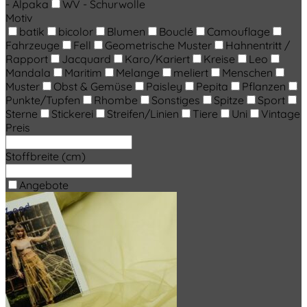
- Alpaka
WV - Schurwolle
Motiv
batik
bicolor
Blumen
Bouclé
Camouflage
Fahrzeuge
Fell
Geometrische Muster
Hahnentritt /
Rapport
Jacquard
Karo/Kariert
Kreise
Leo
Mandala
Maritim
Melange
meliert
Menschen
Muster
Obst & Gemüse
Paisley
Pepita
Pflanzen
Punkte/Tupfen
Rhombe
Sonstiges
Spitze
Sport
Sterne
Stickerei
Streifen/Linien
Tiere
Uni
Vintage
Preis
Stoffbreite (cm)
Angebote