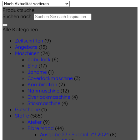
Produktsuche
Suchen nach:
Alle Kategorien
Zeitschriften
(9)
Angebote
(15)
Maschinen
(24)
baby lock
(6)
Elna
(17)
Janome
(1)
Coverlockmaschine
(3)
Kombination
(2)
Nähmaschine
(12)
Overlockmaschine
(4)
Stickmaschine
(4)
Gutscheine
(1)
Stoffe
(585)
Atelier
(9)
Fibre Mood
(44)
Ausgabe 27 - Special n°3 2024
(8)