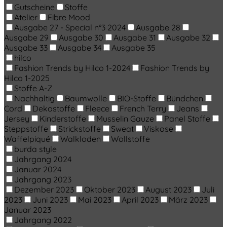
Gutscheine
Stoffe
Atelier
Fibre Mood
Ausgabe 27 - Special n°3 2024
Ausgabe 28
Ausgabe 29
Ausgabe 30
Ausgabe 31
Ausgabe 32
Ausgabe 33
Ausgabe 34
Ausgabe 35
hilco
Fashion Trends by Hilco 1-2024
Fashion Trends by
Hilco 1-2025
Stoffe A-Z
Nachhaltig
Baumwolle
BIO-Stoffe
Bündchen
Cord
Dekostoffe
Fleece
French Terry
Jeans
Jersey
Kinderstoffe
Musselin Gauze
Panel Stoffe
Steppstoffe
Strickstoffe
Sweat
Viskose
Waffelpiqué
Walkloden
Wollstoffe
burda style
Jahrgang 2024
Januar 2024
Jahrgang 2023
Dezember 2023
Oktober 2023
August 2023
Juli
2023
Juni 2023
Mai 2023
April 2023
März 2023
Januar 2023
Jahrgang 2022