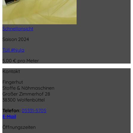
Schnellansicht
Saison 2024
Tüll #Nyla
5,00
€
pro Meter
Kontakt
Fingerhut
Stoffe & Nähmaschinen
Großer Zimmerhof 28
38300 Wolfenbüttel
Telefon:
05331-5705
E-Mail
Öffnungszeiten