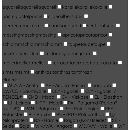
aquarell
aquarell
aquarell
koralle
koralle
koralle
pastel
pastel
pastel
silber
silber
silber
creme
creme
creme
sand
sand
sand
senf
senf
senf
messing
messing
messing
apricot
apricot
apricot
schlamm
schlamm
schlamm
taupe
taupe
taupe
ocker
ocker
ocker
cyclam
cyclam
cyclam
meliert
meliert
meliert
terracotta
terracotta
terracotta
zimt
zimt
zimt
anthrazit
anthrazit
anthrazit
Material
AC/CA - Acetat
AF - Andere Fasern
bomboo
BW/CO - Baumwolle
CLY - Lyocell
CLY - Lyocell /
TENCEL®
CMD - Modal
CV - Viskose
EL - Elasthan
LI - Leinen
MTF - Metall
PA - Polyamid (Perlon®,
Nylon®)
PAN - Polyacryl
PE - Polyethylen
PES -
Polyester
PI - Papier
PUR/PU - Polyurethan
Q-
Milchprotein
RA - Ramie
Rayon (Kunstseide)
SE -
Seide
Soja
WN/WA - Angora
WO/WV - Wolle
WP