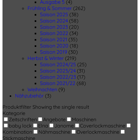
Ausgabe 5
(4)
Frühling & Sommer
(262)
Saison 2025
(38)
Saison 2024
(58)
Saison 2023
(20)
Saison 2022
(34)
Saison 2021
(35)
Saison 2020
(18)
Saison 2019
(30)
Herbst & Winter
(219)
Saison 2024/25
(25)
Saison 2023/24
(31)
Saison 2022/23
(17)
Saison 2021/22
(68)
Weihnachten
(9)
Nähzubehör
(3)
Produktfilter
Showing the single result
Kategorie
Zeitschriften
Angebote
Maschinen
baby lock
Elna
Janome
Coverlockmaschine
Kombination
Nähmaschine
Overlockmaschine
Stickmaschine