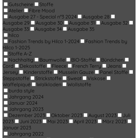
Gutscheine
Stoffe
Atelier
Fibre Mood
Ausgabe 27 - Special n°3 2024
Ausgabe 28
Ausgabe 29
Ausgabe 30
Ausgabe 31
Ausgabe 32
Ausgabe 33
Ausgabe 34
Ausgabe 35
hilco
Fashion Trends by Hilco 1-2024
Fashion Trends by
Hilco 1-2025
Stoffe A-Z
Nachhaltig
Baumwolle
BIO-Stoffe
Bündchen
Cord
Dekostoffe
Fleece
French Terry
Jeans
Jersey
Kinderstoffe
Musselin Gauze
Panel Stoffe
Steppstoffe
Strickstoffe
Sweat
Viskose
Waffelpiqué
Walkloden
Wollstoffe
burda style
Jahrgang 2024
Januar 2024
Jahrgang 2023
Dezember 2023
Oktober 2023
August 2023
Juli
2023
Juni 2023
Mai 2023
April 2023
März 2023
Januar 2023
Jahrgang 2022