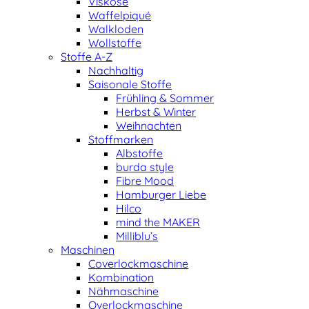
Viskose
Waffelpiqué
Walkloden
Wollstoffe
Stoffe A-Z
Nachhaltig
Saisonale Stoffe
Frühling & Sommer
Herbst & Winter
Weihnachten
Stoffmarken
Albstoffe
burda style
Fibre Mood
Hamburger Liebe
Hilco
mind the MAKER
Milliblu’s
Maschinen
Coverlockmaschine
Kombination
Nähmaschine
Overlockmaschine