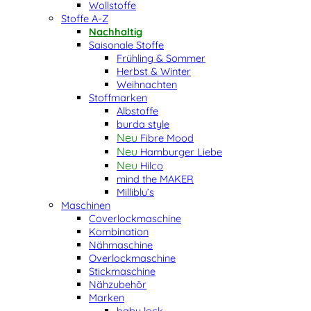
Wollstoffe
Stoffe A-Z
Nachhaltig
Saisonale Stoffe
Frühling & Sommer
Herbst & Winter
Weihnachten
Stoffmarken
Albstoffe
burda style
Fibre Mood
Hamburger Liebe
Hilco
mind the MAKER
Milliblu’s
Maschinen
Coverlockmaschine
Kombination
Nähmaschine
Overlockmaschine
Stickmaschine
Nähzubehör
Marken
baby lock