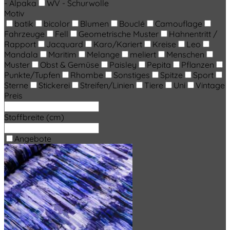
- Alpaka
WV - Schurwolle
Motiv
batik
bicolor
Blumen
Bouclé
Camouflage
Fahrzeuge
Fell
Geometrische Muster
Hahnentritt /
Rapport
Jacquard
Karo/Kariert
Kreise
Leo
Mandala
Maritim
Melange
meliert
Menschen
Muster
Obst & Gemüse
Paisley
Pepita
Pflanzen
Punkte/Tupfen
Rhombe
Sonstiges
Spitze
Sport
Sterne
Stickerei
Streifen/Linien
Tiere
Uni
Vintage
Preis
Stoffbreite (cm)
Angebote