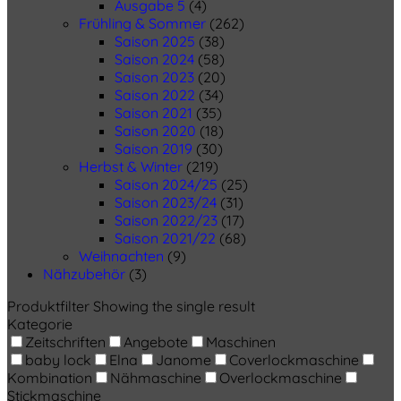
Ausgabe 5
(4)
Frühling & Sommer
(262)
Saison 2025
(38)
Saison 2024
(58)
Saison 2023
(20)
Saison 2022
(34)
Saison 2021
(35)
Saison 2020
(18)
Saison 2019
(30)
Herbst & Winter
(219)
Saison 2024/25
(25)
Saison 2023/24
(31)
Saison 2022/23
(17)
Saison 2021/22
(68)
Weihnachten
(9)
Nähzubehör
(3)
Produktfilter
Showing the single result
Kategorie
Zeitschriften
Angebote
Maschinen
baby lock
Elna
Janome
Coverlockmaschine
Kombination
Nähmaschine
Overlockmaschine
Stickmaschine