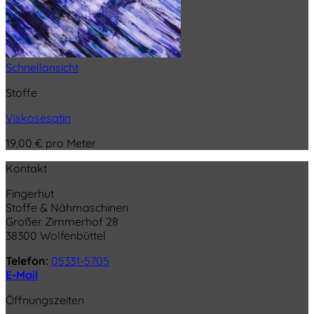
Schnellansicht
Stoffe
Viskosesatin
19,00
€
pro Meter
Kontakt
Fingerhut
Stoffe & Nähmaschinen
Großer Zimmerhof 28
38300 Wolfenbüttel
Telefon:
05331-5705
E-Mail
Öffnungszeiten