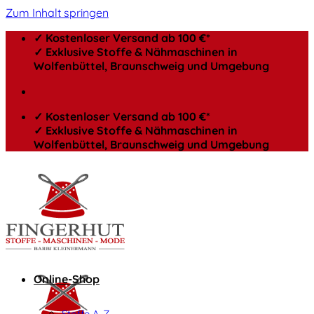
Zum Inhalt springen
✓ Kostenloser Versand ab 100 €*
✓ Exklusive Stoffe & Nähmaschinen in
Wolfenbüttel, Braunschweig und Umgebung
✓ Kostenloser Versand ab 100 €*
✓ Exklusive Stoffe & Nähmaschinen in
Wolfenbüttel, Braunschweig und Umgebung
Online-Shop
Stoffe A-Z