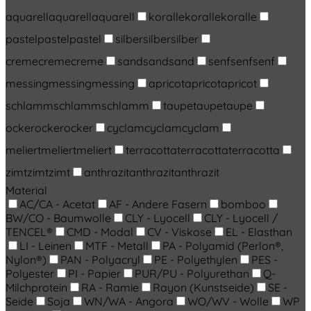
aquarell
aquarell
aquarell
koralle
koralle
koralle
pastel
pastel
pastel
silber
silber
silber
creme
creme
creme
sand
sand
sand
senf
senf
senf
messing
messing
messing
apricot
apricot
apricot
schlamm
schlamm
schlamm
taupe
taupe
taupe
ocker
ocker
ocker
cyclam
cyclam
cyclam
meliert
meliert
meliert
terracotta
terracotta
terracotta
zimt
zimt
zimt
anthrazit
anthrazit
anthrazit
Material
AC/CA - Acetat
AF - Andere Fasern
bomboo
BW/CO - Baumwolle
CLY - Lyocell
CLY - Lyocell /
TENCEL®
CMD - Modal
CV - Viskose
EL - Elasthan
LI - Leinen
MTF - Metall
PA - Polyamid (Perlon®,
Nylon®)
PAN - Polyacryl
PE - Polyethylen
PES -
Polyester
PI - Papier
PUR/PU - Polyurethan
Q-
Milchprotein
RA - Ramie
Rayon (Kunstseide)
SE -
Seide
Soja
WN/WA - Angora
WO/WV - Wolle
WP