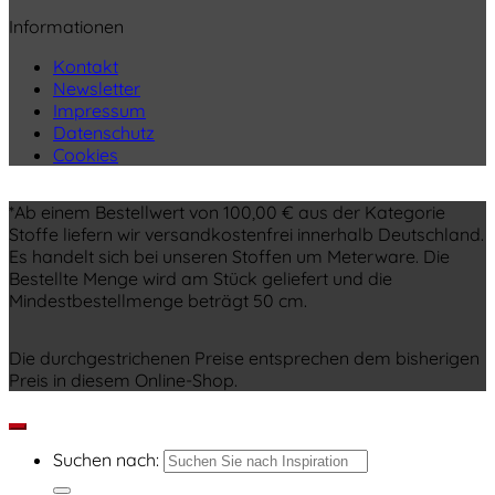
Informationen
Kontakt
Newsletter
Impressum
Datenschutz
Cookies
*Ab einem Bestellwert von 100,00 € aus der Kategorie
Stoffe liefern wir versandkostenfrei innerhalb Deutschland.
Es handelt sich bei unseren Stoffen um Meterware. Die
Bestellte Menge wird am Stück geliefert und die
Mindestbestellmenge beträgt 50 cm.
Die durchgestrichenen Preise entsprechen dem bisherigen
Preis in diesem Online-Shop.
Suchen nach: