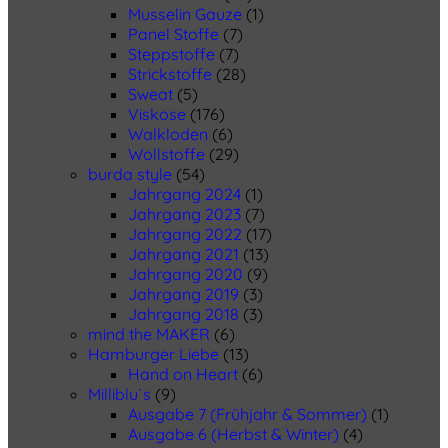
Musselin Gauze
(1)
Panel Stoffe
(7)
Steppstoffe
(7)
Strickstoffe
(28)
Sweat
(5)
Viskose
(176)
Walkloden
(6)
Wollstoffe
(29)
burda style
(54)
Jahrgang 2024
(1)
Jahrgang 2023
(7)
Jahrgang 2022
(17)
Jahrgang 2021
(13)
Jahrgang 2020
(9)
Jahrgang 2019
(3)
Jahrgang 2018
(3)
mind the MAKER
(6)
Hamburger Liebe
(13)
Hand on Heart
(6)
Milliblu´s
(9)
Ausgabe 7 (Frühjahr & Sommer)
(1)
Ausgabe 6 (Herbst & Winter)
(4)