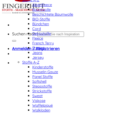
Alpenfleece
Baumwolle
Beschichtete Baumwolle
BIO-Stoffe
Bündchen
Cord
Dekostoffe
Suchen nach:
Fleece
French Terry
Frottee
Anmelden / Registrieren
Jeans
Jersey
Stoffe A-Z
Kinderstoffe
Musselin Gauze
Panel Stoffe
Softshell
Steppstoffe
Strickstoffe
Sweat
Viskose
Waffelpiqué
Walkloden