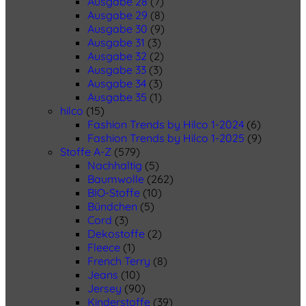
Ausgabe 28
(7)
Ausgabe 29
(8)
Ausgabe 30
(9)
Ausgabe 31
(3)
Ausgabe 32
(2)
Ausgabe 33
(3)
Ausgabe 34
(3)
Ausgabe 35
(1)
hilco
(15)
Fashion Trends by Hilco 1-2024
(6)
Fashion Trends by Hilco 1-2025
(9)
Stoffe A-Z
(579)
Nachhaltig
(5)
Baumwolle
(262)
BIO-Stoffe
(10)
Bündchen
(5)
Cord
(3)
Dekostoffe
(2)
Fleece
(1)
French Terry
(8)
Jeans
(10)
Jersey
(90)
Kinderstoffe
(39)