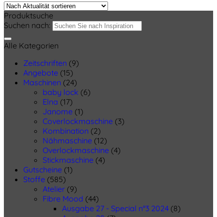
Produktsuche
Suchen nach:
Alle Kategorien
Zeitschriften
(9)
Angebote
(15)
Maschinen
(24)
baby lock
(6)
Elna
(17)
Janome
(1)
Coverlockmaschine
(3)
Kombination
(2)
Nähmaschine
(12)
Overlockmaschine
(4)
Stickmaschine
(4)
Gutscheine
(1)
Stoffe
(585)
Atelier
(9)
Fibre Mood
(44)
Ausgabe 27 - Special n°3 2024
(8)