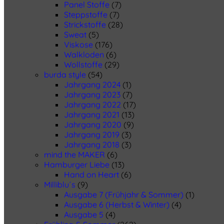
Panel Stoffe
(7)
Steppstoffe
(7)
Strickstoffe
(28)
Sweat
(5)
Viskose
(176)
Walkloden
(6)
Wollstoffe
(29)
burda style
(54)
Jahrgang 2024
(1)
Jahrgang 2023
(7)
Jahrgang 2022
(17)
Jahrgang 2021
(13)
Jahrgang 2020
(9)
Jahrgang 2019
(3)
Jahrgang 2018
(3)
mind the MAKER
(6)
Hamburger Liebe
(13)
Hand on Heart
(6)
Milliblu´s
(9)
Ausgabe 7 (Frühjahr & Sommer)
(1)
Ausgabe 6 (Herbst & Winter)
(4)
Ausgabe 5
(4)