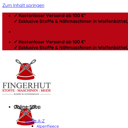
Zum Inhalt springen
✓ Kostenloser Versand ab 100 €*
✓ Exklusive Stoffe & Nähmaschinen in Wolfenbütte
✓ Kostenloser Versand ab 100 €*
✓ Exklusive Stoffe & Nähmaschinen in Wolfenbütte
Online-Shop
Stoffe A-Z
Alpenfleece