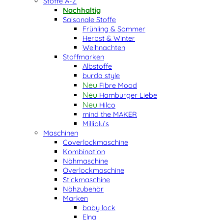
Stoffe A-Z
Nachhaltig
Saisonale Stoffe
Frühling & Sommer
Herbst & Winter
Weihnachten
Stoffmarken
Albstoffe
burda style
Fibre Mood
Hamburger Liebe
Hilco
mind the MAKER
Milliblu’s
Maschinen
Coverlockmaschine
Kombination
Nähmaschine
Overlockmaschine
Stickmaschine
Nähzubehör
Marken
baby lock
Elna