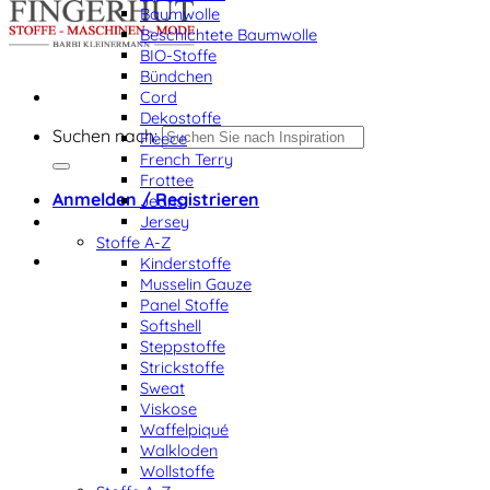
Baumwolle
Beschichtete Baumwolle
BIO-Stoffe
Bündchen
Cord
Dekostoffe
Suchen nach:
Fleece
French Terry
Frottee
Anmelden / Registrieren
Jeans
Jersey
Stoffe A-Z
Kinderstoffe
Musselin Gauze
Panel Stoffe
Softshell
Steppstoffe
Strickstoffe
Sweat
Viskose
Waffelpiqué
Walkloden
Wollstoffe