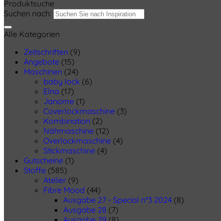
Produktsuche
Suchen nach:
Alle Kategorien
Zeitschriften
(9)
Angebote
(15)
Maschinen
(24)
baby lock
(6)
Elna
(17)
Janome
(1)
Coverlockmaschine
(3)
Kombination
(2)
Nähmaschine
(12)
Overlockmaschine
(4)
Stickmaschine
(4)
Gutscheine
(1)
Stoffe
(585)
Atelier
(9)
Fibre Mood
(44)
Ausgabe 27 - Special n°3 2024
(8)
Ausgabe 28
(7)
Ausgabe 29
(8)