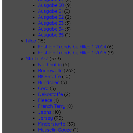
Ausgabe 30
(9)
Ausgabe 31
(3)
Ausgabe 32
(2)
Ausgabe 33
(3)
Ausgabe 34
(3)
Ausgabe 35
(1)
hilco
(15)
Fashion Trends by Hilco 1-2024
(6)
Fashion Trends by Hilco 1-2025
(9)
Stoffe A-Z
(579)
Nachhaltig
(5)
Baumwolle
(262)
BIO-Stoffe
(10)
Bündchen
(5)
Cord
(3)
Dekostoffe
(2)
Fleece
(1)
French Terry
(8)
Jeans
(10)
Jersey
(90)
Kinderstoffe
(39)
Musselin Gauze
(1)