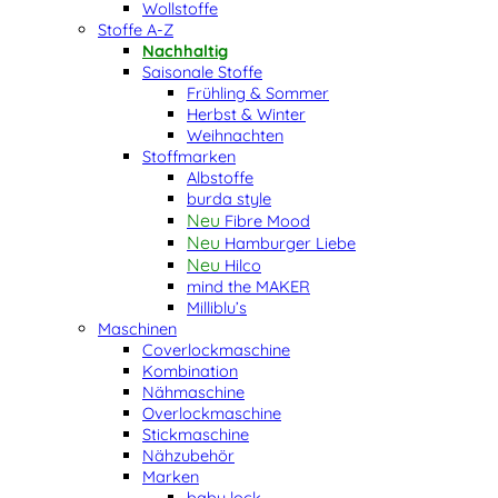
Wollstoffe
Stoffe A-Z
Nachhaltig
Saisonale Stoffe
Frühling & Sommer
Herbst & Winter
Weihnachten
Stoffmarken
Albstoffe
burda style
Fibre Mood
Hamburger Liebe
Hilco
mind the MAKER
Milliblu’s
Maschinen
Coverlockmaschine
Kombination
Nähmaschine
Overlockmaschine
Stickmaschine
Nähzubehör
Marken
baby lock