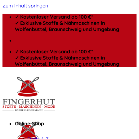
Zum Inhalt springen
✓ Kostenloser Versand ab 100 €*
✓ Exklusive Stoffe & Nähmaschinen in
Wolfenbüttel, Braunschweig und Umgebung
✓ Kostenloser Versand ab 100 €*
✓ Exklusive Stoffe & Nähmaschinen in
Wolfenbüttel, Braunschweig und Umgebung
Online-Shop
Stoffe A-Z