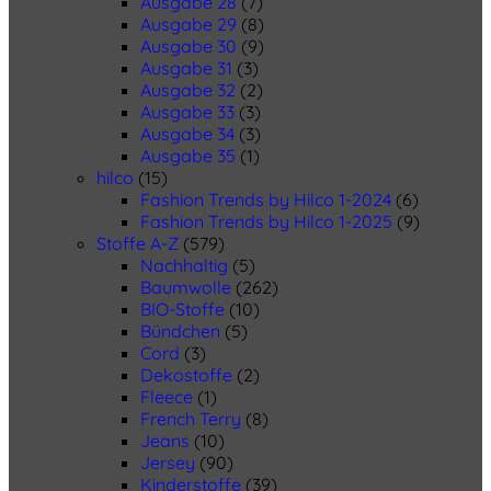
Ausgabe 28
(7)
Ausgabe 29
(8)
Ausgabe 30
(9)
Ausgabe 31
(3)
Ausgabe 32
(2)
Ausgabe 33
(3)
Ausgabe 34
(3)
Ausgabe 35
(1)
hilco
(15)
Fashion Trends by Hilco 1-2024
(6)
Fashion Trends by Hilco 1-2025
(9)
Stoffe A-Z
(579)
Nachhaltig
(5)
Baumwolle
(262)
BIO-Stoffe
(10)
Bündchen
(5)
Cord
(3)
Dekostoffe
(2)
Fleece
(1)
French Terry
(8)
Jeans
(10)
Jersey
(90)
Kinderstoffe
(39)