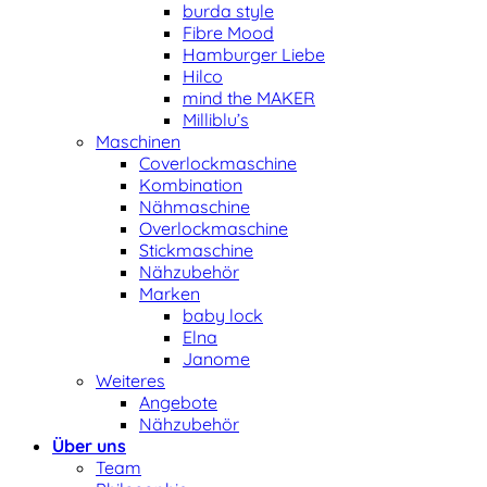
burda style
Fibre Mood
Hamburger Liebe
Hilco
mind the MAKER
Milliblu’s
Maschinen
Coverlockmaschine
Kombination
Nähmaschine
Overlockmaschine
Stickmaschine
Nähzubehör
Marken
baby lock
Elna
Janome
Weiteres
Angebote
Nähzubehör
Über uns
Team