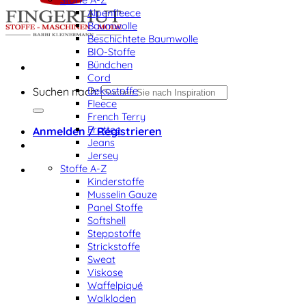
Alpenfleece
Baumwolle
Beschichtete Baumwolle
BIO-Stoffe
Bündchen
Cord
Dekostoffe
Suchen nach:
Fleece
French Terry
Frottee
Anmelden / Registrieren
Jeans
Jersey
Stoffe A-Z
Kinderstoffe
Musselin Gauze
Panel Stoffe
Softshell
Steppstoffe
Strickstoffe
Sweat
Viskose
Waffelpiqué
Walkloden