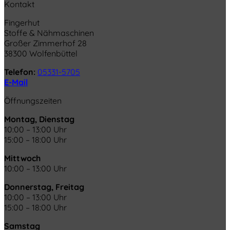
Kontakt
Fingerhut
Stoffe & Nähmaschinen
Großer Zimmerhof 28
38300 Wolfenbüttel
Telefon:
05331-5705
E-Mail
Öffnungszeiten
Montag, Dienstag
10:00 – 13:00 Uhr
15:00 – 18:00 Uhr
Mittwoch
10:00 – 13:00 Uhr
Donnerstag, Freitag
10:00 – 13:00 Uhr
15:00 – 18:00 Uhr
Samstag