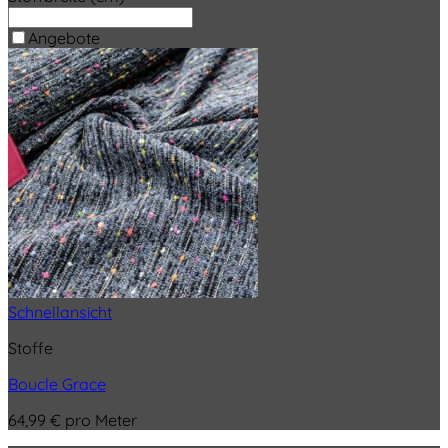
Angebote
Schnellansicht
Stoffe
Boucle Grace
64,99
€
pro Meter