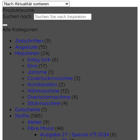
Produktsuche
Suchen nach:
Alle Kategorien
Zeitschriften
(9)
Angebote
(15)
Maschinen
(24)
baby lock
(6)
Elna
(17)
Janome
(1)
Coverlockmaschine
(3)
Kombination
(2)
Nähmaschine
(12)
Overlockmaschine
(4)
Stickmaschine
(4)
Gutscheine
(1)
Stoffe
(585)
Atelier
(9)
Fibre Mood
(44)
Ausgabe 27 - Special n°3 2024
(8)