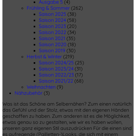
Ausgabe 5
(4)
Frühling & Sommer
(262)
Saison 2025
(38)
Saison 2024
(58)
Saison 2023
(20)
Saison 2022
(34)
Saison 2021
(35)
Saison 2020
(18)
Saison 2019
(30)
Herbst & Winter
(219)
Saison 2024/25
(25)
Saison 2023/24
(31)
Saison 2022/23
(17)
Saison 2021/22
(68)
Weihnachten
(9)
Nähzubehör
(3)
Was ist das Schöne am Selbernähen? Zum einen natürlich
das Gefühl und der Stolz, etwas mit den eigenen Händen
geschaffen zu haben. Zum anderen ist es die Möglichkeit,
etwas genau so zu gestalten, wie wir es haben wollen,
unseren ganz eigenen Stil auszudrücken Für die einen sind
es aufregende (Pailletten-)Looks, die sich mit einem