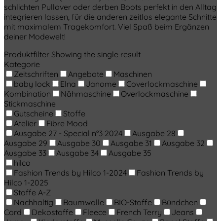
schlichten Pullover oder derben Boots perfekt in den Alltag
integrieren lassen, für die anderen zeitlos elegante Schnitte
mit maximalem Tragekomfort. Viel Spaß beim Ergänzen
deiner Modewelt!
Produktfilter
Showing the single result
Kategorie
Zeitschriften
Angebote
Maschinen
baby lock
Elna
Janome
Coverlockmaschine
Kombination
Nähmaschine
Overlockmaschine
Stickmaschine
Gutscheine
Stoffe
Atelier
Fibre Mood
Ausgabe 27 - Special n°3 2024
Ausgabe 28
Ausgabe 29
Ausgabe 30
Ausgabe 31
Ausgabe 32
Ausgabe 33
Ausgabe 34
Ausgabe 35
hilco
Fashion Trends by Hilco 1-2024
Fashion Trends by
Hilco 1-2025
Stoffe A-Z
Nachhaltig
Baumwolle
BIO-Stoffe
Bündchen
Cord
Dekostoffe
Fleece
French Terry
Jeans