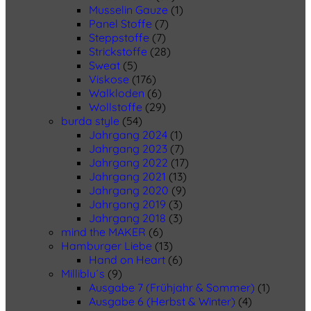
Musselin Gauze
(1)
Panel Stoffe
(7)
Steppstoffe
(7)
Strickstoffe
(28)
Sweat
(5)
Viskose
(176)
Walkloden
(6)
Wollstoffe
(29)
burda style
(54)
Jahrgang 2024
(1)
Jahrgang 2023
(7)
Jahrgang 2022
(17)
Jahrgang 2021
(13)
Jahrgang 2020
(9)
Jahrgang 2019
(3)
Jahrgang 2018
(3)
mind the MAKER
(6)
Hamburger Liebe
(13)
Hand on Heart
(6)
Milliblu´s
(9)
Ausgabe 7 (Frühjahr & Sommer)
(1)
Ausgabe 6 (Herbst & Winter)
(4)