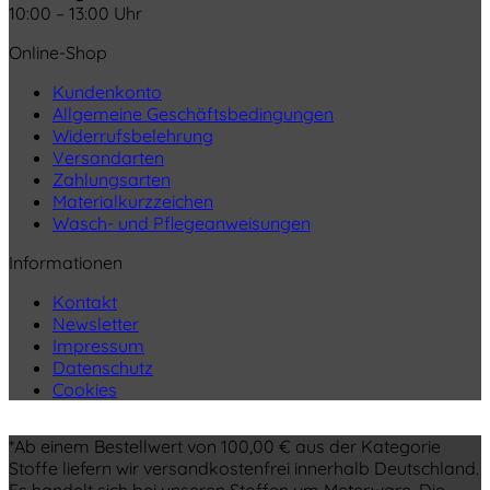
10:00 – 13:00 Uhr
Online-Shop
Kundenkonto
Allgemeine Geschäftsbedingungen
Widerrufsbelehrung
Versandarten
Zahlungsarten
Materialkurzzeichen
Wasch- und Pflegeanweisungen
Informationen
Kontakt
Newsletter
Impressum
Datenschutz
Cookies
*Ab einem Bestellwert von 100,00 € aus der Kategorie
Stoffe liefern wir versandkostenfrei innerhalb Deutschland.