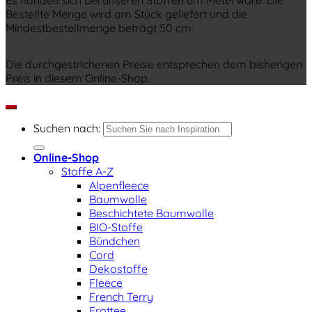
Es handelt sich bei unseren Stoffen um Meterware. Die
Bestellte Menge wird am Stück geliefert und die
Mindestbestellmenge beträgt 50 cm.
Die durchgestrichenen Preise entsprechen dem bisherigen
Preis in diesem Online-Shop.
Suchen nach:
Online-Shop
Stoffe A-Z
Alpenfleece
Baumwolle
Beschichtete Baumwolle
BIO-Stoffe
Bündchen
Cord
Dekostoffe
Fleece
French Terry
Frottee