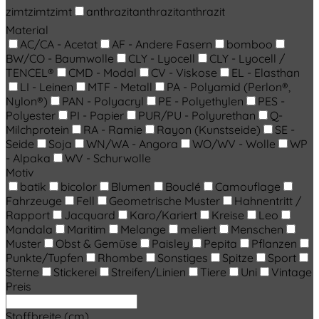
zimt
zimt
zimt
anthrazit
anthrazit
anthrazit
Material
AC/CA - Acetat
AF - Andere Fasern
bomboo
BW/CO - Baumwolle
CLY - Lyocell
CLY - Lyocell /
TENCEL®
CMD - Modal
CV - Viskose
EL - Elasthan
LI - Leinen
MTF - Metall
PA - Polyamid (Perlon®,
Nylon®)
PAN - Polyacryl
PE - Polyethylen
PES -
Polyester
PI - Papier
PUR/PU - Polyurethan
Q-
Milchprotein
RA - Ramie
Rayon (Kunstseide)
SE -
Seide
Soja
WN/WA - Angora
WO/WV - Wolle
WP
- Alpaka
WV - Schurwolle
Motiv
batik
bicolor
Blumen
Bouclé
Camouflage
Fahrzeuge
Fell
Geometrische Muster
Hahnentritt /
Rapport
Jacquard
Karo/Kariert
Kreise
Leo
Mandala
Maritim
Melange
meliert
Menschen
Muster
Obst & Gemüse
Paisley
Pepita
Pflanzen
Punkte/Tupfen
Rhombe
Sonstiges
Spitze
Sport
Sterne
Stickerei
Streifen/Linien
Tiere
Uni
Vintage
Preis
Stoffbreite (cm)