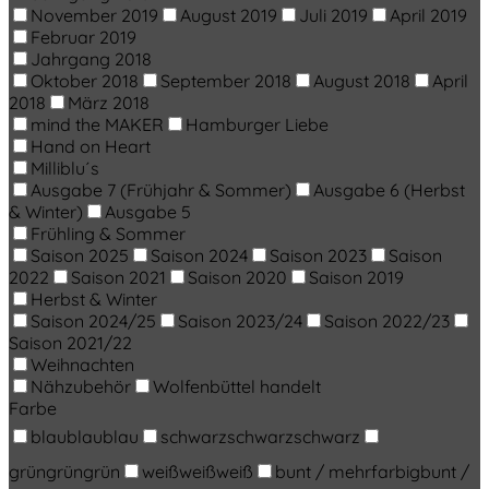
November 2019
August 2019
Juli 2019
April 2019
Februar 2019
Jahrgang 2018
Oktober 2018
September 2018
August 2018
April
2018
März 2018
mind the MAKER
Hamburger Liebe
Hand on Heart
Milliblu´s
Ausgabe 7 (Frühjahr & Sommer)
Ausgabe 6 (Herbst
& Winter)
Ausgabe 5
Frühling & Sommer
Saison 2025
Saison 2024
Saison 2023
Saison
2022
Saison 2021
Saison 2020
Saison 2019
Herbst & Winter
Saison 2024/25
Saison 2023/24
Saison 2022/23
Saison 2021/22
Weihnachten
Nähzubehör
Wolfenbüttel handelt
Farbe
blau
blau
blau
schwarz
schwarz
schwarz
grün
grün
grün
weiß
weiß
weiß
bunt / mehrfarbig
bunt /