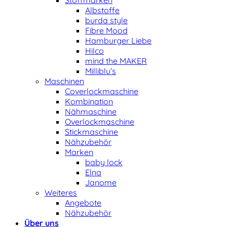
Stoffmarken
Albstoffe
burda style
Fibre Mood
Hamburger Liebe
Hilco
mind the MAKER
Milliblu’s
Maschinen
Coverlockmaschine
Kombination
Nähmaschine
Overlockmaschine
Stickmaschine
Nähzubehör
Marken
baby lock
Elna
Janome
Weiteres
Angebote
Nähzubehör
Über uns