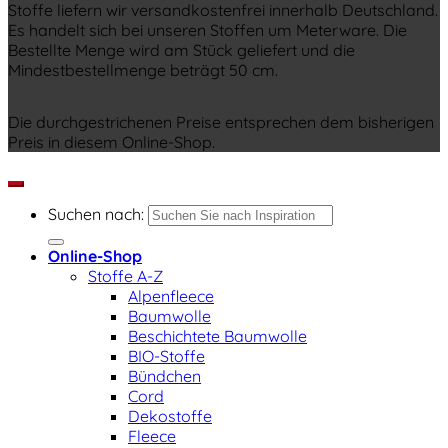
Stoffe liefern wir versandkostenfrei innerhalb Deutschland.
Es handelt sich bei unseren Stoffen um Meterware. Die
Bestellte Menge wird am Stück geliefert und die
Mindestbestellmenge beträgt 50 cm.
Die durchgestrichenen Preise entsprechen dem bisherigen
Preis in diesem Online-Shop.
Suchen nach:
Online-Shop
Stoffe A-Z
Alpenfleece
Baumwolle
Beschichtete Baumwolle
BIO-Stoffe
Bündchen
Cord
Dekostoffe
Fleece