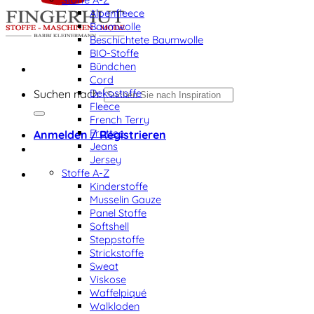
Alpenfleece
Baumwolle
Beschichtete Baumwolle
BIO-Stoffe
Bündchen
Cord
Dekostoffe
Suchen nach:
Fleece
French Terry
Frottee
Anmelden / Registrieren
Jeans
Jersey
Stoffe A-Z
Kinderstoffe
Musselin Gauze
Panel Stoffe
Softshell
Steppstoffe
Strickstoffe
Sweat
Viskose
Waffelpiqué
Walkloden