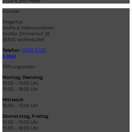
27,00
€
pro Meter
Kontakt
Fingerhut
Stoffe & Nähmaschinen
Großer Zimmerhof 28
38300 Wolfenbüttel
Telefon:
05331-5705
E-Mail
Öffnungszeiten
Montag, Dienstag
10:00 – 13:00 Uhr
15:00 – 18:00 Uhr
Mittwoch
10:00 – 13:00 Uhr
Donnerstag, Freitag
10:00 – 13:00 Uhr
15:00 – 18:00 Uhr