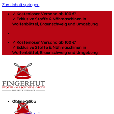
Zum Inhalt springen
✓ Kostenloser Versand ab 100 €*
✓ Exklusive Stoffe & Nähmaschinen in
Wolfenbüttel, Braunschweig und Umgebung
✓ Kostenloser Versand ab 100 €*
✓ Exklusive Stoffe & Nähmaschinen in
Wolfenbüttel, Braunschweig und Umgebung
Online-Shop
Stoffe A-Z