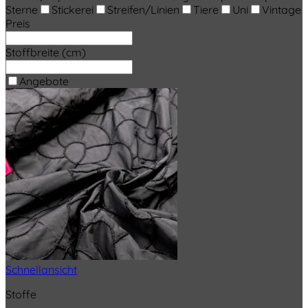
Sterne
Stickerei
Streifen/Linien
Tiere
Uni
Vintage
Preis
Stoffbreite (cm)
Angebote
Schnellansicht
Stoffe