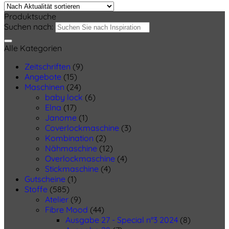
Produktsuche
Suchen nach:
Alle Kategorien
Zeitschriften
(9)
Angebote
(15)
Maschinen
(24)
baby lock
(6)
Elna
(17)
Janome
(1)
Coverlockmaschine
(3)
Kombination
(2)
Nähmaschine
(12)
Overlockmaschine
(4)
Stickmaschine
(4)
Gutscheine
(1)
Stoffe
(585)
Atelier
(9)
Fibre Mood
(44)
Ausgabe 27 - Special n°3 2024
(8)