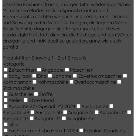
bisschen Fashion-Drama, morgen bitte wieder sportlicher.
Mit unseren Modestrecken Spanish Couture und
Blumenprints möchten wir euch inspirieren, mehr Drama
und Schwung in den Winter zu bringen; die legeren Winter
Basic Schnitte dagegen sind Entspannung pur. Dieses
burda style Heft lädt dich ein, die Festtage und den Winter
einzigartig und individuell zu gestalten, ganz wie es dir
gefällt!
Produktfilter
Showing 1 - 2 of 2 results
Kategorie
Zeitschriften
Angebote
Maschinen
baby lock
Elna
Janome
Coverlockmaschine
Kombination
Nähmaschine
Overlockmaschine
Stickmaschine
Gutscheine
Stoffe
Atelier
Fibre Mood
Ausgabe 27 - Special n°3 2024
Ausgabe 28
Ausgabe 29
Ausgabe 30
Ausgabe 31
Ausgabe 32
Ausgabe 33
Ausgabe 34
Ausgabe 35
hilco
Fashion Trends by Hilco 1-2024
Fashion Trends by