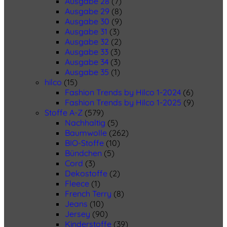
Ausgabe 28
(7)
Ausgabe 29
(8)
Ausgabe 30
(9)
Ausgabe 31
(3)
Ausgabe 32
(2)
Ausgabe 33
(3)
Ausgabe 34
(3)
Ausgabe 35
(1)
hilco
(15)
Fashion Trends by Hilco 1-2024
(6)
Fashion Trends by Hilco 1-2025
(9)
Stoffe A-Z
(579)
Nachhaltig
(5)
Baumwolle
(262)
BIO-Stoffe
(10)
Bündchen
(5)
Cord
(3)
Dekostoffe
(2)
Fleece
(1)
French Terry
(8)
Jeans
(10)
Jersey
(90)
Kinderstoffe
(39)