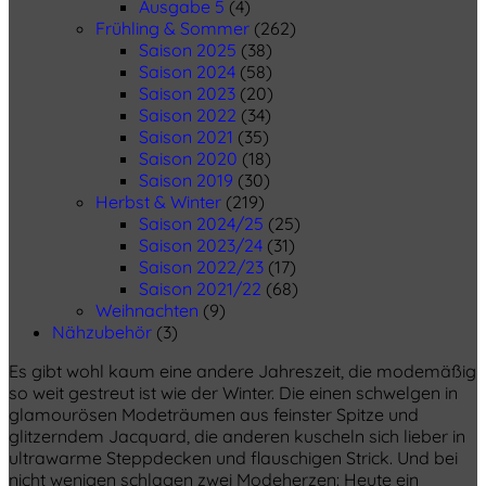
Ausgabe 5
(4)
Frühling & Sommer
(262)
Saison 2025
(38)
Saison 2024
(58)
Saison 2023
(20)
Saison 2022
(34)
Saison 2021
(35)
Saison 2020
(18)
Saison 2019
(30)
Herbst & Winter
(219)
Saison 2024/25
(25)
Saison 2023/24
(31)
Saison 2022/23
(17)
Saison 2021/22
(68)
Weihnachten
(9)
Nähzubehör
(3)
Es gibt wohl kaum eine andere Jahreszeit, die modemäßig
so weit gestreut ist wie der Winter. Die einen schwelgen in
glamourösen Modeträumen aus feinster Spitze und
glitzerndem Jacquard, die anderen kuscheln sich lieber in
ultrawarme Steppdecken und flauschigen Strick. Und bei
nicht wenigen schlagen zwei Modeherzen: Heute ein