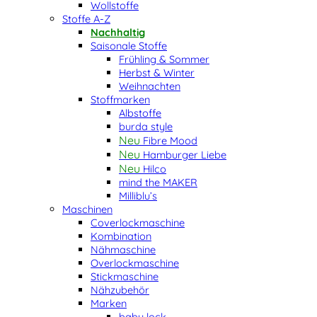
Wollstoffe
Stoffe A-Z
Nachhaltig
Saisonale Stoffe
Frühling & Sommer
Herbst & Winter
Weihnachten
Stoffmarken
Albstoffe
burda style
Fibre Mood
Hamburger Liebe
Hilco
mind the MAKER
Milliblu’s
Maschinen
Coverlockmaschine
Kombination
Nähmaschine
Overlockmaschine
Stickmaschine
Nähzubehör
Marken
baby lock