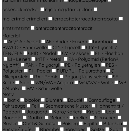
schlamm
schlamm
schlamm
taupe
taupe
taupe
ocker
ocker
ocker
cyclam
cyclam
cyclam
meliert
meliert
meliert
terracotta
terracotta
terracotta
zimt
zimt
zimt
anthrazit
anthrazit
anthrazit
Material
AC/CA - Acetat
AF - Andere Fasern
bomboo
BW/CO - Baumwolle
CLY - Lyocell
CLY - Lyocell /
TENCEL®
CMD - Modal
CV - Viskose
EL - Elasthan
LI - Leinen
MTF - Metall
PA - Polyamid (Perlon®,
Nylon®)
PAN - Polyacryl
PE - Polyethylen
PES -
Polyester
PI - Papier
PUR/PU - Polyurethan
Q-
Milchprotein
RA - Ramie
Rayon (Kunstseide)
SE -
Seide
Soja
WN/WA - Angora
WO/WV - Wolle
WP
- Alpaka
WV - Schurwolle
Motiv
batik
bicolor
Blumen
Bouclé
Camouflage
Fahrzeuge
Fell
Geometrische Muster
Hahnentritt /
Rapport
Jacquard
Karo/Kariert
Kreise
Leo
Mandala
Maritim
Melange
meliert
Menschen
Muster
Obst & Gemüse
Paisley
Pepita
Pflanzen
Punkte/Tupfen
Rhombe
Sonstiges
Spitze
Sport