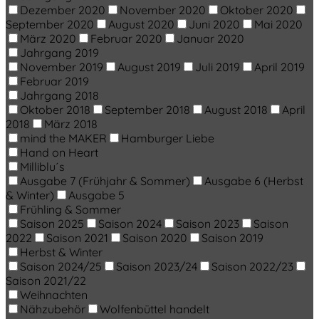
Dezember 2020
November 2020
Oktober 2020
September 2020
August 2020
Juni 2020
Mai 2020
März 2020
Februar 2020
Januar 2020
Jahrgang 2019
November 2019
August 2019
Juli 2019
April 2019
Februar 2019
Jahrgang 2018
Oktober 2018
September 2018
August 2018
April
2018
März 2018
mind the MAKER
Hamburger Liebe
Hand on Heart
Milliblu´s
Ausgabe 7 (Frühjahr & Sommer)
Ausgabe 6 (Herbst
& Winter)
Ausgabe 5
Frühling & Sommer
Saison 2025
Saison 2024
Saison 2023
Saison
2022
Saison 2021
Saison 2020
Saison 2019
Herbst & Winter
Saison 2024/25
Saison 2023/24
Saison 2022/23
Saison 2021/22
Weihnachten
Nähzubehör
Wolfenbüttel handelt