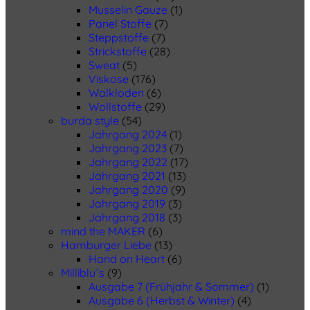
Musselin Gauze
(1)
Panel Stoffe
(7)
Steppstoffe
(7)
Strickstoffe
(28)
Sweat
(5)
Viskose
(176)
Walkloden
(6)
Wollstoffe
(29)
burda style
(54)
Jahrgang 2024
(1)
Jahrgang 2023
(7)
Jahrgang 2022
(17)
Jahrgang 2021
(13)
Jahrgang 2020
(9)
Jahrgang 2019
(3)
Jahrgang 2018
(3)
mind the MAKER
(6)
Hamburger Liebe
(13)
Hand on Heart
(6)
Milliblu´s
(9)
Ausgabe 7 (Frühjahr & Sommer)
(1)
Ausgabe 6 (Herbst & Winter)
(4)