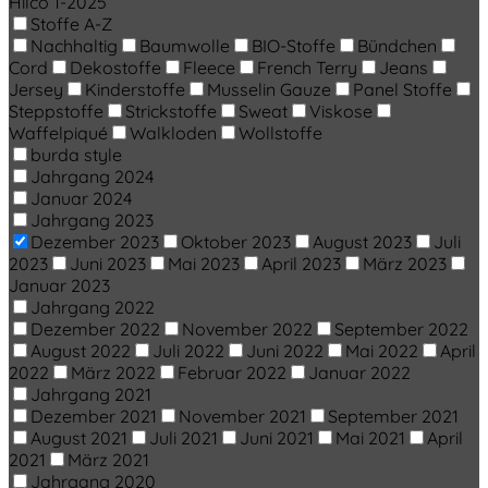
Hilco 1-2025
Stoffe A-Z
Nachhaltig
Baumwolle
BIO-Stoffe
Bündchen
Cord
Dekostoffe
Fleece
French Terry
Jeans
Jersey
Kinderstoffe
Musselin Gauze
Panel Stoffe
Steppstoffe
Strickstoffe
Sweat
Viskose
Waffelpiqué
Walkloden
Wollstoffe
burda style
Jahrgang 2024
Januar 2024
Jahrgang 2023
Dezember 2023
Oktober 2023
August 2023
Juli
2023
Juni 2023
Mai 2023
April 2023
März 2023
Januar 2023
Jahrgang 2022
Dezember 2022
November 2022
September 2022
August 2022
Juli 2022
Juni 2022
Mai 2022
April
2022
März 2022
Februar 2022
Januar 2022
Jahrgang 2021
Dezember 2021
November 2021
September 2021
August 2021
Juli 2021
Juni 2021
Mai 2021
April
2021
März 2021
Jahrgang 2020