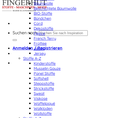
Baumwolle
Beschichtete Baumwolle
BIO-Stoffe
Bündchen
Cord
Dekostoffe
Suchen nach:
Fleece
French Terry
Frottee
Anmelden / Registrieren
Jeans
Jersey
Stoffe A-Z
Kinderstoffe
Musselin Gauze
Panel Stoffe
Softshell
Steppstoffe
Strickstoffe
Sweat
Viskose
Waffelpiqué
Walkloden
Wollstoffe