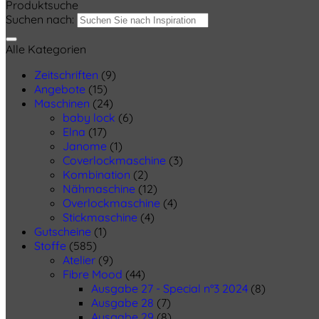
Produktsuche
Suchen nach:
Alle Kategorien
Zeitschriften
(9)
Angebote
(15)
Maschinen
(24)
baby lock
(6)
Elna
(17)
Janome
(1)
Coverlockmaschine
(3)
Kombination
(2)
Nähmaschine
(12)
Overlockmaschine
(4)
Stickmaschine
(4)
Gutscheine
(1)
Stoffe
(585)
Atelier
(9)
Fibre Mood
(44)
Ausgabe 27 - Special n°3 2024
(8)
Ausgabe 28
(7)
Ausgabe 29
(8)