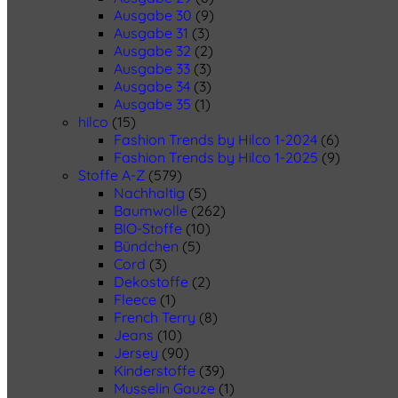
Ausgabe 30
(9)
Ausgabe 31
(3)
Ausgabe 32
(2)
Ausgabe 33
(3)
Ausgabe 34
(3)
Ausgabe 35
(1)
hilco
(15)
Fashion Trends by Hilco 1-2024
(6)
Fashion Trends by Hilco 1-2025
(9)
Stoffe A-Z
(579)
Nachhaltig
(5)
Baumwolle
(262)
BIO-Stoffe
(10)
Bündchen
(5)
Cord
(3)
Dekostoffe
(2)
Fleece
(1)
French Terry
(8)
Jeans
(10)
Jersey
(90)
Kinderstoffe
(39)
Musselin Gauze
(1)