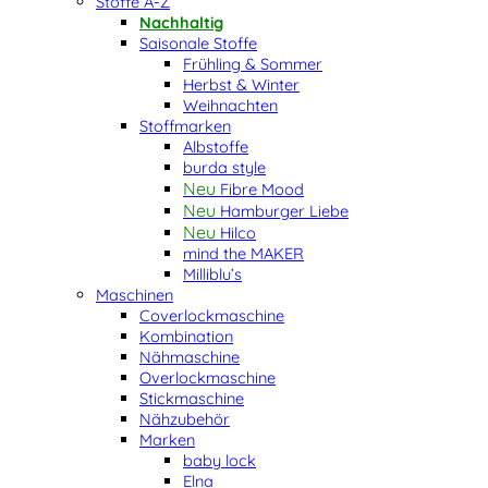
Stoffe A-Z
Nachhaltig
Saisonale Stoffe
Frühling & Sommer
Herbst & Winter
Weihnachten
Stoffmarken
Albstoffe
burda style
Fibre Mood
Hamburger Liebe
Hilco
mind the MAKER
Milliblu’s
Maschinen
Coverlockmaschine
Kombination
Nähmaschine
Overlockmaschine
Stickmaschine
Nähzubehör
Marken
baby lock
Elna