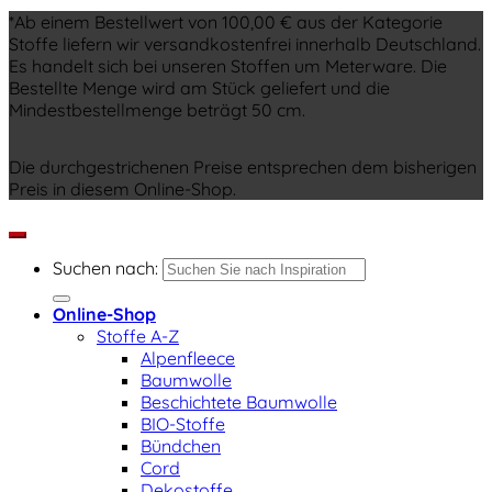
*Ab einem Bestellwert von 100,00 € aus der Kategorie
Stoffe liefern wir versandkostenfrei innerhalb Deutschland.
Es handelt sich bei unseren Stoffen um Meterware. Die
Bestellte Menge wird am Stück geliefert und die
Mindestbestellmenge beträgt 50 cm.
Die durchgestrichenen Preise entsprechen dem bisherigen
Preis in diesem Online-Shop.
Suchen nach:
Online-Shop
Stoffe A-Z
Alpenfleece
Baumwolle
Beschichtete Baumwolle
BIO-Stoffe
Bündchen
Cord
Dekostoffe