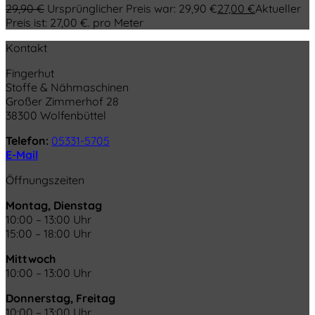
29,90
€
Ursprünglicher Preis war: 29,90 €
27,00
€
Aktueller
Preis ist: 27,00 €.
pro Meter
Kontakt
Fingerhut
Stoffe & Nähmaschinen
Großer Zimmerhof 28
38300 Wolfenbüttel
Telefon:
05331-5705
E-Mail
Öffnungszeiten
Montag, Dienstag
10:00 – 13:00 Uhr
15:00 – 18:00 Uhr
Mittwoch
10:00 – 13:00 Uhr
Donnerstag, Freitag
10:00 – 13:00 Uhr