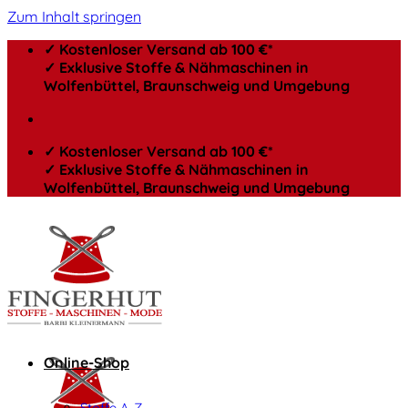
Zum Inhalt springen
✓ Kostenloser Versand ab 100 €*
✓ Exklusive Stoffe & Nähmaschinen in
Wolfenbüttel, Braunschweig und Umgebung
✓ Kostenloser Versand ab 100 €*
✓ Exklusive Stoffe & Nähmaschinen in
Wolfenbüttel, Braunschweig und Umgebung
Online-Shop
Stoffe A-Z