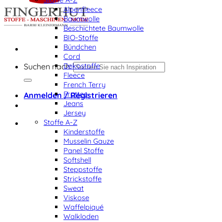
Alpenfleece
Baumwolle
Beschichtete Baumwolle
BIO-Stoffe
Bündchen
Cord
Dekostoffe
Suchen nach:
Fleece
French Terry
Frottee
Anmelden / Registrieren
Jeans
Jersey
Stoffe A-Z
Kinderstoffe
Musselin Gauze
Panel Stoffe
Softshell
Steppstoffe
Strickstoffe
Sweat
Viskose
Waffelpiqué
Walkloden