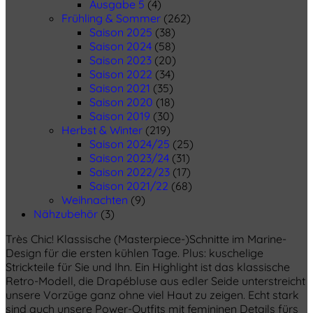
Ausgabe 5
(4)
Frühling & Sommer
(262)
Saison 2025
(38)
Saison 2024
(58)
Saison 2023
(20)
Saison 2022
(34)
Saison 2021
(35)
Saison 2020
(18)
Saison 2019
(30)
Herbst & Winter
(219)
Saison 2024/25
(25)
Saison 2023/24
(31)
Saison 2022/23
(17)
Saison 2021/22
(68)
Weihnachten
(9)
Nähzubehör
(3)
Très Chic! Klassische (Masterpiece-)Schnitte im Marine-
Design für die ersten kühlen Tage. Plus: kuschelige
Strickteile für Sie und Ihn. Ein Highlight ist das klassische
Retro-Modell, die Drapébluse aus edler Seide unterstreicht
unsere Vorzüge ganz ohne viel Haut zu zeigen. Echt stark
sind auch unsere Power-Outfits mit femininen Details fürs