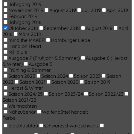
Jahrgang 2019
November 2019
August 2019
Juli 2019
April 2019
Februar 2019
Jahrgang 2018
Oktober 2018
September 2018
August 2018
April
2018
März 2018
mind the MAKER
Hamburger Liebe
Hand on Heart
Milliblu´s
Ausgabe 7 (Frühjahr & Sommer)
Ausgabe 6 (Herbst
& Winter)
Ausgabe 5
Frühling & Sommer
Saison 2025
Saison 2024
Saison 2023
Saison
2022
Saison 2021
Saison 2020
Saison 2019
Herbst & Winter
Saison 2024/25
Saison 2023/24
Saison 2022/23
Saison 2021/22
Weihnachten
Nähzubehör
Wolfenbüttel handelt
Farbe
blau
blau
blau
schwarz
schwarz
schwarz