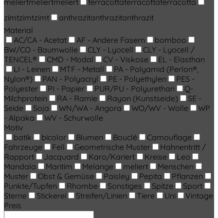
meliert
meliert
meliert
terracotta
terracotta
terracotta
zimt
zimt
zimt
anthrazit
anthrazit
anthrazit
Material
AC/CA - Acetat
AF - Andere Fasern
bomboo
BW/CO - Baumwolle
CLY - Lyocell
CLY - Lyocell /
TENCEL®
CMD - Modal
CV - Viskose
EL - Elasthan
LI - Leinen
MTF - Metall
PA - Polyamid (Perlon®,
Nylon®)
PAN - Polyacryl
PE - Polyethylen
PES -
Polyester
PI - Papier
PUR/PU - Polyurethan
Q-
Milchprotein
RA - Ramie
Rayon (Kunstseide)
SE -
Seide
Soja
WN/WA - Angora
WO/WV - Wolle
WP
- Alpaka
WV - Schurwolle
Motiv
batik
bicolor
Blumen
Bouclé
Camouflage
Fahrzeuge
Fell
Geometrische Muster
Hahnentritt /
Rapport
Jacquard
Karo/Kariert
Kreise
Leo
Mandala
Maritim
Melange
meliert
Menschen
Muster
Obst & Gemüse
Paisley
Pepita
Pflanzen
Punkte/Tupfen
Rhombe
Sonstiges
Spitze
Sport
Sterne
Stickerei
Streifen/Linien
Tiere
Uni
Vintage
Preis