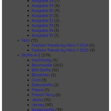
Ausgabe 28
(7)
Ausgabe 29
(8)
Ausgabe 30
(9)
Ausgabe 31
(3)
Ausgabe 32
(2)
Ausgabe 33
(3)
Ausgabe 34
(3)
Ausgabe 35
(1)
hilco
(15)
Fashion Trends by Hilco 1-2024
(6)
Fashion Trends by Hilco 1-2025
(9)
Stoffe A-Z
(579)
Nachhaltig
(5)
Baumwolle
(262)
BIO-Stoffe
(10)
Bündchen
(5)
Cord
(3)
Dekostoffe
(2)
Fleece
(1)
French Terry
(8)
Jeans
(10)
Jersey
(90)
Kinderstoffe
(39)