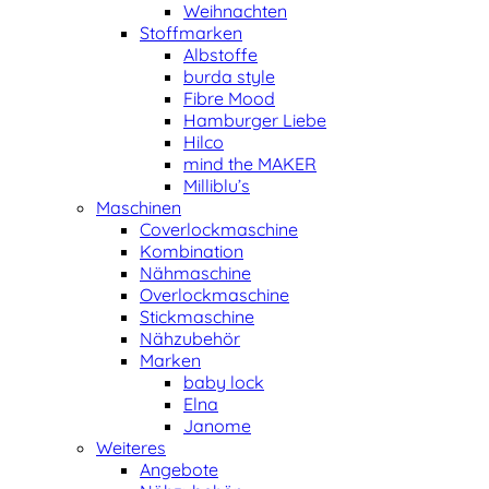
Weihnachten
Stoffmarken
Albstoffe
burda style
Fibre Mood
Hamburger Liebe
Hilco
mind the MAKER
Milliblu’s
Maschinen
Coverlockmaschine
Kombination
Nähmaschine
Overlockmaschine
Stickmaschine
Nähzubehör
Marken
baby lock
Elna
Janome
Weiteres
Angebote