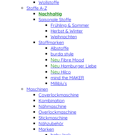
Wollstoffe
Stoffe A-Z
Nachhaltig
Saisonale Stoffe
Frühling & Sommer
Herbst & Winter
Weihnachten
Stoffmarken
Albstoffe
burda style
Fibre Mood
Hamburger Liebe
Hilco
mind the MAKER
Milliblu’s
Maschinen
Coverlockmaschine
Kombination
Nähmaschine
Overlockmaschine
Stickmaschine
Nähzubehör
Marken
baby lock