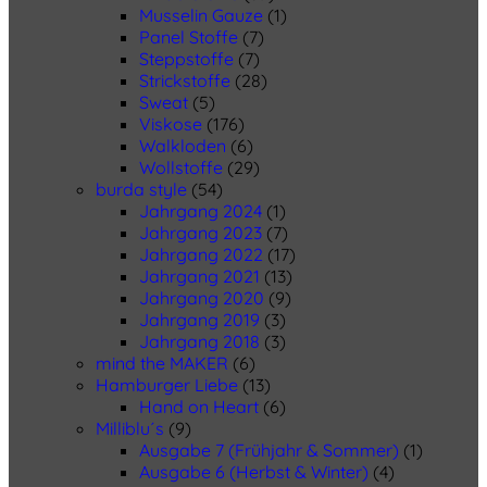
Musselin Gauze
(1)
Panel Stoffe
(7)
Steppstoffe
(7)
Strickstoffe
(28)
Sweat
(5)
Viskose
(176)
Walkloden
(6)
Wollstoffe
(29)
burda style
(54)
Jahrgang 2024
(1)
Jahrgang 2023
(7)
Jahrgang 2022
(17)
Jahrgang 2021
(13)
Jahrgang 2020
(9)
Jahrgang 2019
(3)
Jahrgang 2018
(3)
mind the MAKER
(6)
Hamburger Liebe
(13)
Hand on Heart
(6)
Milliblu´s
(9)
Ausgabe 7 (Frühjahr & Sommer)
(1)
Ausgabe 6 (Herbst & Winter)
(4)