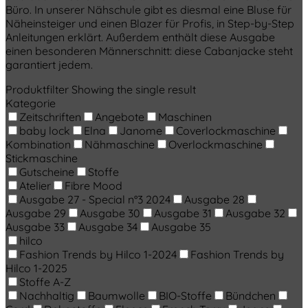
Büro. In unserer Nähschule gibt es diesmal eine Bluse für
Näheinsteiger und einen Blazer für Profis, in Step-by-Step
Anleitungen erklärt. Außerdem enthält diese Ausgabe
einen besonderen Männerschnitt: diese Cabanjacke steht
garantiert jedem.
Produktfilter
Showing the single result
Kategorie
Zeitschriften
Angebote
Maschinen
baby lock
Elna
Janome
Coverlockmaschine
Kombination
Nähmaschine
Overlockmaschine
Stickmaschine
Gutscheine
Stoffe
Atelier
Fibre Mood
Ausgabe 27 - Special n°3 2024
Ausgabe 28
Ausgabe 29
Ausgabe 30
Ausgabe 31
Ausgabe 32
Ausgabe 33
Ausgabe 34
Ausgabe 35
hilco
Fashion Trends by Hilco 1-2024
Fashion Trends by
Hilco 1-2025
Stoffe A-Z
Nachhaltig
Baumwolle
BIO-Stoffe
Bündchen