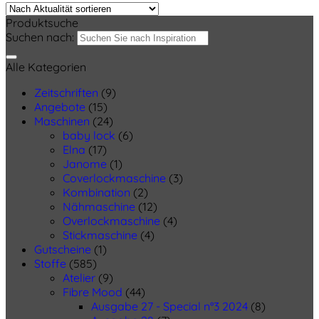
Produktsuche
Suchen nach:
Alle Kategorien
Zeitschriften
(9)
Angebote
(15)
Maschinen
(24)
baby lock
(6)
Elna
(17)
Janome
(1)
Coverlockmaschine
(3)
Kombination
(2)
Nähmaschine
(12)
Overlockmaschine
(4)
Stickmaschine
(4)
Gutscheine
(1)
Stoffe
(585)
Atelier
(9)
Fibre Mood
(44)
Ausgabe 27 - Special n°3 2024
(8)