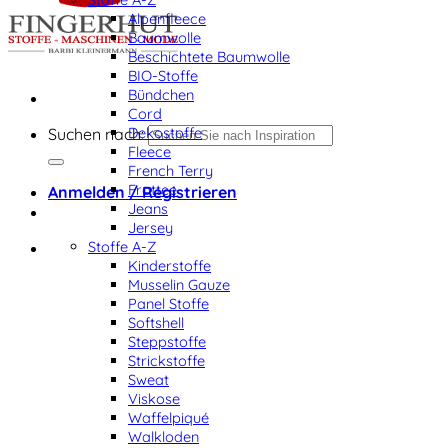
Alpenfleece
Baumwolle
Beschichtete Baumwolle
BIO-Stoffe
Bündchen
Cord
Dekostoffe
Suchen nach:
Fleece
French Terry
Frottee
Anmelden / Registrieren
Jeans
Jersey
Stoffe A-Z
Kinderstoffe
Musselin Gauze
Panel Stoffe
Softshell
Steppstoffe
Strickstoffe
Sweat
Viskose
Waffelpiqué
Walkloden