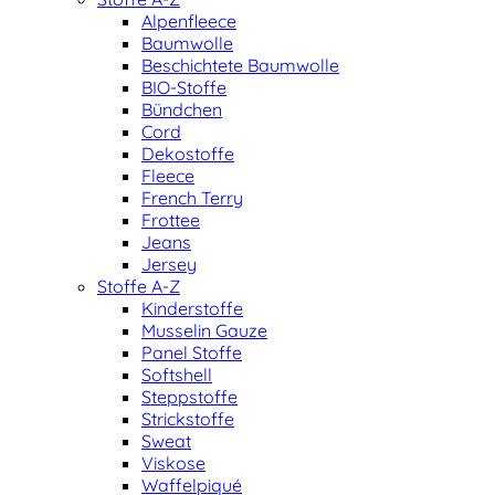
Alpenfleece
Baumwolle
Beschichtete Baumwolle
BIO-Stoffe
Bündchen
Cord
Dekostoffe
Fleece
French Terry
Frottee
Jeans
Jersey
Stoffe A-Z
Kinderstoffe
Musselin Gauze
Panel Stoffe
Softshell
Steppstoffe
Strickstoffe
Sweat
Viskose
Waffelpiqué