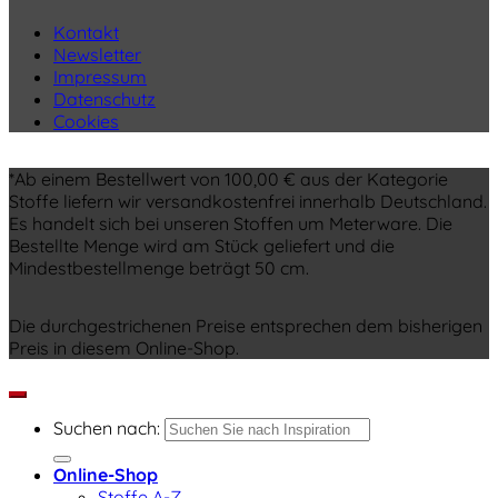
Kontakt
Newsletter
Impressum
Datenschutz
Cookies
*Ab einem Bestellwert von 100,00 € aus der Kategorie
Stoffe liefern wir versandkostenfrei innerhalb Deutschland.
Es handelt sich bei unseren Stoffen um Meterware. Die
Bestellte Menge wird am Stück geliefert und die
Mindestbestellmenge beträgt 50 cm.
Die durchgestrichenen Preise entsprechen dem bisherigen
Preis in diesem Online-Shop.
Suchen nach:
Online-Shop
Stoffe A-Z