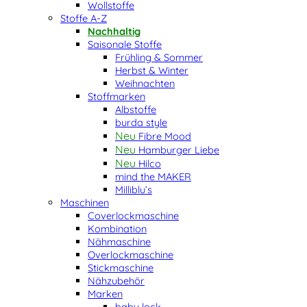
Wollstoffe
Stoffe A-Z
Nachhaltig
Saisonale Stoffe
Frühling & Sommer
Herbst & Winter
Weihnachten
Stoffmarken
Albstoffe
burda style
Fibre Mood
Hamburger Liebe
Hilco
mind the MAKER
Milliblu’s
Maschinen
Coverlockmaschine
Kombination
Nähmaschine
Overlockmaschine
Stickmaschine
Nähzubehör
Marken
baby lock