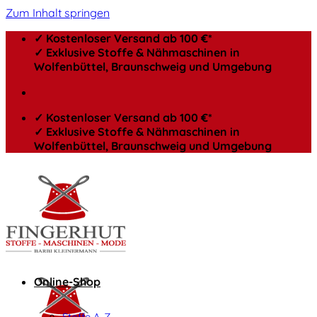
Zum Inhalt springen
✓ Kostenloser Versand ab 100 €*
✓ Exklusive Stoffe & Nähmaschinen in
Wolfenbüttel, Braunschweig und Umgebung
✓ Kostenloser Versand ab 100 €*
✓ Exklusive Stoffe & Nähmaschinen in
Wolfenbüttel, Braunschweig und Umgebung
Online-Shop
Stoffe A-Z