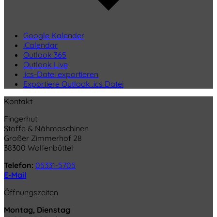
Google Kalender
iCalendar
Outlook 365
Outlook Live
.ics-Datei exportieren
Exportiere Outlook .ics Datei
Kontakt
Fingerhut
Stoffe & Nähmaschinen
Großer Zimmerhof 28
38300 Wolfenbüttel
Telefon:
05331-5705
E-Mail
Öffnungszeiten
Montag, Dienstag