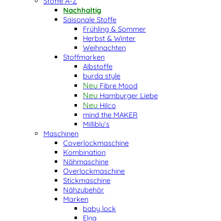
Stoffe A-Z
Nachhaltig
Saisonale Stoffe
Frühling & Sommer
Herbst & Winter
Weihnachten
Stoffmarken
Albstoffe
burda style
Fibre Mood
Hamburger Liebe
Hilco
mind the MAKER
Milliblu’s
Maschinen
Coverlockmaschine
Kombination
Nähmaschine
Overlockmaschine
Stickmaschine
Nähzubehör
Marken
baby lock
Elna