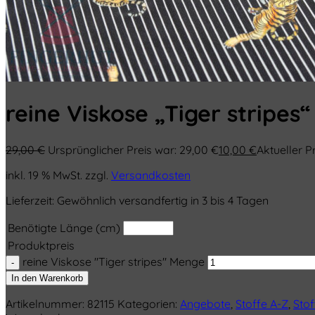
reine Viskose „Tiger stripes“
29,00
€
Ursprünglicher Preis war: 29,00 €
10,00
€
Aktueller Pr
inkl. 19 % MwSt.
zzgl.
Versandkosten
Lieferzeit:
Gewöhnlich versandfertig in 3 bis 4 Tagen
Benötigte Länge (cm)
Produktpreis
reine Viskose "Tiger stripes" Menge
In den Warenkorb
Artikelnummer:
82115
Kategorien:
Angebote
,
Stoffe A-Z
,
Stof