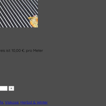
eis ist: 10,00 €.
pro Meter
fe
,
Viskose
,
Herbst & Winter