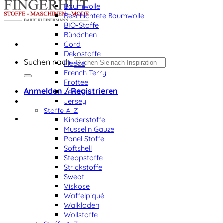
Baumwolle
Beschichtete Baumwolle
BIO-Stoffe
Bündchen
Cord
Dekostoffe
Suchen nach:
Fleece
French Terry
Frottee
Anmelden / Registrieren
Jeans
Jersey
Stoffe A-Z
Kinderstoffe
Musselin Gauze
Panel Stoffe
Softshell
Steppstoffe
Strickstoffe
Sweat
Viskose
Waffelpiqué
Walkloden
Wollstoffe