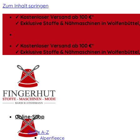
Zum Inhalt springen
✓ Kostenloser Versand ab 100 €*
✓ Exklusive Stoffe & Nähmaschinen in Wolfenbütte
✓ Kostenloser Versand ab 100 €*
✓ Exklusive Stoffe & Nähmaschinen in Wolfenbütte
Online-Shop
Stoffe A-Z
Alpenfleece