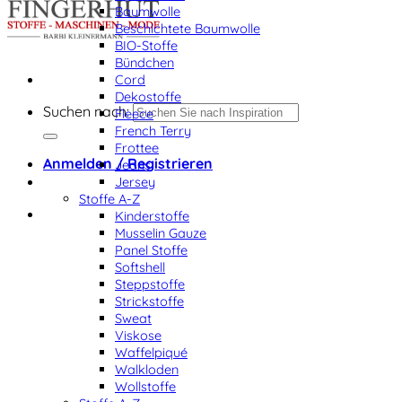
Baumwolle
Beschichtete Baumwolle
BIO-Stoffe
Bündchen
Cord
Dekostoffe
Suchen nach:
Fleece
French Terry
Frottee
Anmelden / Registrieren
Jeans
Jersey
Stoffe A-Z
Kinderstoffe
Musselin Gauze
Panel Stoffe
Softshell
Steppstoffe
Strickstoffe
Sweat
Viskose
Waffelpiqué
Walkloden
Wollstoffe