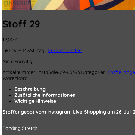
Stoff 29
19,00
€
inkl. 19 % MwSt.
zzgl.
Versandkosten
Nicht vorrätig
Artikelnummer:
InstaSale-29-85393
Kategorien:
Stoffe
,
Ange
Warenkorb
Beschreibung
Zusätzliche Informationen
Wichtige Hinweise
Stoffangebot vom Instagram Live-Shopping am 26. Juli 
Bonding Stretch