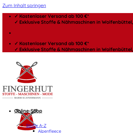
Zum Inhalt springen
✓ Kostenloser Versand ab 100 €*
✓ Exklusive Stoffe & Nähmaschinen in Wolfenbütte
✓ Kostenloser Versand ab 100 €*
✓ Exklusive Stoffe & Nähmaschinen in Wolfenbütte
Online-Shop
Stoffe A-Z
Alpenfleece