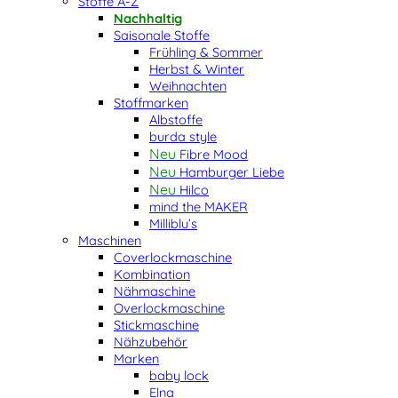
Stoffe A-Z
Nachhaltig
Saisonale Stoffe
Frühling & Sommer
Herbst & Winter
Weihnachten
Stoffmarken
Albstoffe
burda style
Fibre Mood
Hamburger Liebe
Hilco
mind the MAKER
Milliblu’s
Maschinen
Coverlockmaschine
Kombination
Nähmaschine
Overlockmaschine
Stickmaschine
Nähzubehör
Marken
baby lock
Elna