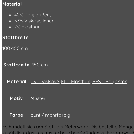
Material
40% Poly außen,
53% Viskose innen
7% Elasthan
Stoffbreite
100×150 cm
Stoffbreite
~150 cm
Material
CV – Viskose
,
EL – Elasthan
,
PES – Polyester
Motiv
Muster
Farbe
bunt / mehrfarbig
Es handelt sich um Stoff als Meterware. Die bestellte Menge
zusätzlich, dass es aus technischen Gründen zu Farbabwe