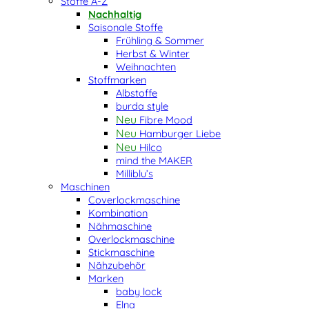
Stoffe A-Z
Nachhaltig
Saisonale Stoffe
Frühling & Sommer
Herbst & Winter
Weihnachten
Stoffmarken
Albstoffe
burda style
Fibre Mood
Hamburger Liebe
Hilco
mind the MAKER
Milliblu’s
Maschinen
Coverlockmaschine
Kombination
Nähmaschine
Overlockmaschine
Stickmaschine
Nähzubehör
Marken
baby lock
Elna