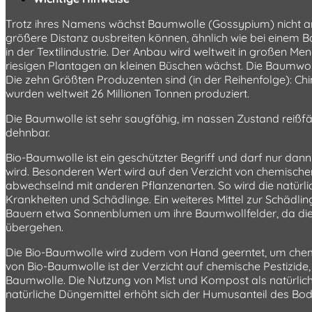
Trotz ihres Namens wächst Baumwolle (Gossypium) nicht an
größere Distanz ausbreiten können, ähnlich wie bei einem Ba
in der Textilindustrie. Der Anbau wird weltweit in großen 
riesigen Plantagen an kleinen Büschen wächst. Die Baumwo
Die zehn Größten Produzenten sind (in der Reihenfolge): China
wurden weltweit 26 Millionen Tonnen produziert.
Die Baumwolle ist sehr saugfähig, im nassen Zustand reißfäh
dehnbar.
Bio-Baumwolle ist ein geschützter Begriff und darf nur d
wird. Besonderen Wert wird auf den Verzicht von chemische
abwechselnd mit anderen Pflanzenarten. So wird die natürlic
Krankheiten und Schädlinge. Ein weiteres Mittel zur Schädli
Bauern etwa Sonnenblumen um ihre Baumwollfelder, da dies
übergehen.
Die Bio-Baumwolle wird zudem von Hand geerntet, um chemis
von Bio-Baumwolle ist der Verzicht auf chemische Pestizide,
Baumwolle. Die Nutzung von Mist und Kompost als natürliche
natürliche Düngemittel erhöht sich der Humusanteil des B