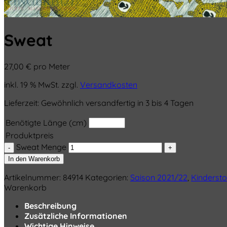
Sweat
27,00
€
pro Meter
inkl. 19 % MwSt.
zzgl.
Versandkosten
Lieferzeit:
Gewöhnlich versandfertig in 3 bis 4 Tagen
Benötigte Länge (cm)
Produktpreis
Sweat Menge
In den Warenkorb
Artikelnummer:
84914
Kategorien:
Saison 2021/22
,
Kindersto
Warenkorb
Beschreibung
Zusätzliche Informationen
Wichtige Hinweise