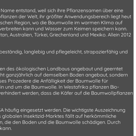
Name entstand, weil sich ihre Pflanzensamen über eine
pflanzen der Welt, ihr größter Anwendungsbereich liegt heut
ropischen Region, wo die Baumwolle im warmen Klima auf
e verbreiten kann und Wasser zum Keimen speichern kann.
tan, Australien, Türkei, Griechenland und Mexiko. Allein 2012
beständig, langlebig und pflegeleicht, strapazierfähig und
ften des ökologischen Landbaus angebaut und geerntet
icht ganzjährlich auf demselben Boden angebaut, sondern
eses Prozedere die Anfälligkeit der Baumwolle für
 in und um die Baumwolle. In Westafrika pflanzen Bio-
rhindert werden, dass die Käfer auf die Baumwollpflanzen
 häufig eingesetzt werden. Die wichtigste Auszeichnung
s globalen Insektizid-Marktes fällt auf herkömmliche
ten, die den Boden und die Baumwolle schädigen. Durch
 kann.