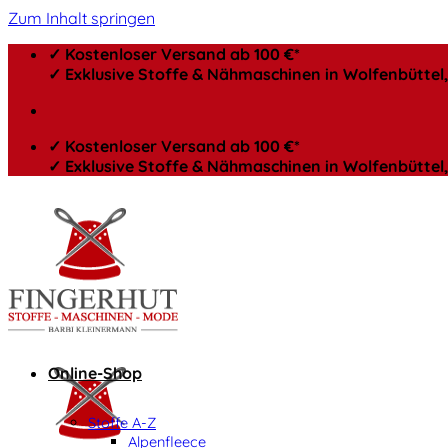
Zum Inhalt springen
✓ Kostenloser Versand ab 100 €*
✓ Exklusive Stoffe & Nähmaschinen in Wolfenbütte
✓ Kostenloser Versand ab 100 €*
✓ Exklusive Stoffe & Nähmaschinen in Wolfenbütte
Online-Shop
Stoffe A-Z
Alpenfleece