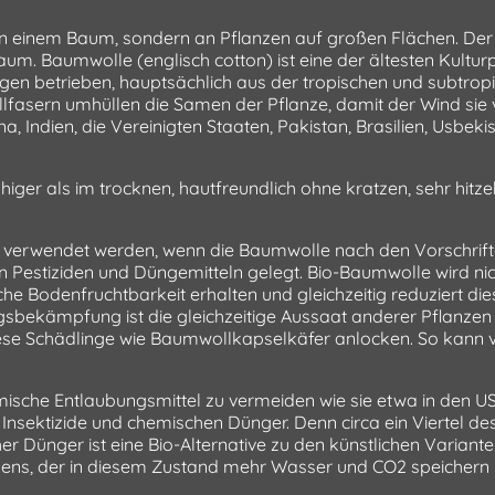
 einem Baum, sondern an Pflanzen auf großen Flächen. Der 
um. Baumwolle (englisch cotton) ist eine der ältesten Kultur
Mengen betrieben, hauptsächlich aus der tropischen und subt
llfasern umhüllen die Samen der Pflanze, damit der Wind si
, Indien, die Vereinigten Staaten, Pakistan, Brasilien, Usbekis
iger als im trocknen, hautfreundlich ohne kratzen, sehr hitze
ann verwendet werden, wenn die Baumwolle nach den Vorschri
n Pestiziden und Düngemitteln gelegt. Bio-Baumwolle wird n
he Bodenfruchtbarkeit erhalten und gleichzeitig reduziert di
ngsbekämpfung ist die gleichzeitige Aussaat anderer Pflanzen
e Schädlinge wie Baumwollkapselkäfer anlocken. So kann ve
che Entlaubungsmittel zu vermeiden wie sie etwa in den USA
 Insektizide und chemischen Dünger. Denn circa ein Viertel de
r Dünger ist eine Bio-Alternative zu den künstlichen Varian
odens, der in diesem Zustand mehr Wasser und CO2 speichern