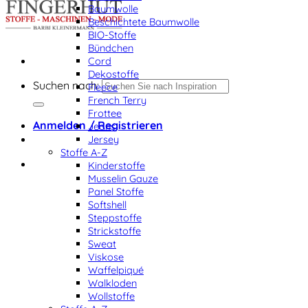
Baumwolle
Beschichtete Baumwolle
BIO-Stoffe
Bündchen
Cord
Dekostoffe
Suchen nach:
Fleece
French Terry
Frottee
Anmelden / Registrieren
Jeans
Jersey
Stoffe A-Z
Kinderstoffe
Musselin Gauze
Panel Stoffe
Softshell
Steppstoffe
Strickstoffe
Sweat
Viskose
Waffelpiqué
Walkloden
Wollstoffe